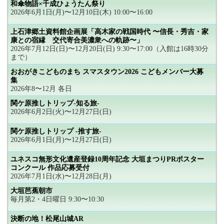
和傘物語×千成ひょうたん祭り
2026年6月1日(月)〜12月10日(木) 10:00〜16:00
上石津郷土資料館企画展「高木家の戦国時代 〜信長・秀吉・家
康との宿縁 交代寄合美濃衆への軌跡〜」
2026年7月12日(日)〜12月20日(日) 9:30〜17:00（入館は16時30分
まで）
おおがきこどものまち スマスタウン2026 こどもメンバー大募
集
2026年8〜12月 各日
関ケ原推しトリップ-知る旅-
2026年6月2日(火)〜12月27日(日)
関ケ原推しトリップ -推す旅-
2026年6月1日(月)〜12月27日(日)
ユネスコ無形文化遺産登録10周年記念 大垣まつりPRポスター
コンクール 作品応募受付
2026年7月1日(水)〜12月28日(月)
大垣芭蕉朝市
毎月第2・4日曜日 9:30〜10:30
決断の地！松尾山城AR