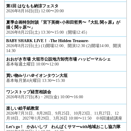
第1回 はなもも納涼フェスタ
2026年8月16日(日) 12:00〜20:00
夏季企画特別対談「宮下英樹×小和田哲男〜『大乱 関ヶ原』が
描く関ヶ原〜」
2026年8月22日(土) 13:30〜15:00（開場12:45）
BABY SHARK LIVE！ -The Hidden Treasure-
2026年8月22日(土) (1)開場12:00、開演12:30 (2)開場14:00、開演
14:30
おおがき市場 大垣市公設地方卸売市場 ハッピーマルシェ
基本毎週土曜日 10:00〜12:00
買い物deリハ＠イオンタウン大垣
基本毎月第4火曜日 13:30〜15:30
ワンストップ経営相談会
2026年8月27日(木)・28日(金) 10:00〜16:00
楽しい絵手紙教室
2026年7月31日、8月28日、9月25日、10月23日、11月27日、12
月18日、2027年1月29日、3月26日 10:00〜11:50 ※8回連続講座
Let’s go ! かみいしづ わんぱくサマーwith地域おこし協力隊