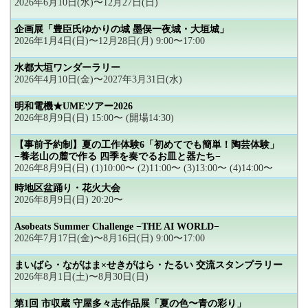
2026年6月10日(水)〜12月27日(日)
企画展「豊臣氏ゆかりの城 墨俣一夜城・大垣城」
2026年1月4日(日)〜12月28日(月) 9:00〜17:00
水都大垣ワンダーラリー
2026年4月10日(金)〜2027年3月31日(水)
明和電機★UMEツアー2026
2026年8月9日(日) 15:00〜 (開場14:30)
【事前予約制】夏の工作体験6「初めてでも簡単！陶芸体験」
−養老山の麓で作る 四季を奏でるお皿と器たち−
2026年8月9日(日) (1)10:00〜 (2)11:00〜 (3)13:00〜 (4)14:00〜
時地区盆踊り・花火大会
2026年8月9日(日) 20:20〜
Asobeats Summer Challenge −THE AI WORLD−
2026年7月17日(金)〜8月16日(日) 9:00〜17:00
まいばら・ながはま×せきがはら・たるい 交流スタンプラリー
2026年8月1日(土)〜8月30日(日)
第1回 市収蔵 守屋多々志作品展「夏の色〜青の彩り」