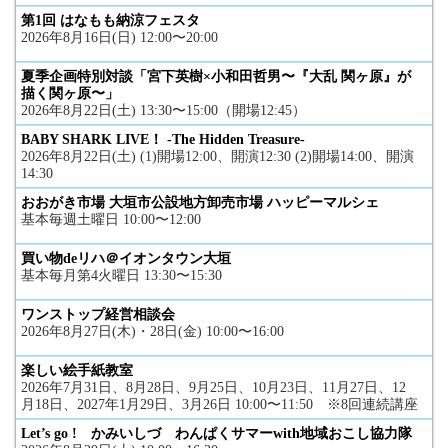
第1回 はなもも納涼フェスタ
2026年8月16日(日) 12:00〜20:00
夏季企画特別対談「宮下英樹×小和田哲男〜『大乱 関ヶ原』が
描く関ヶ原〜」
2026年8月22日(土) 13:30〜15:00（開場12:45）
BABY SHARK LIVE！ -The Hidden Treasure-
2026年8月22日(土) (1)開場12:00、開演12:30 (2)開場14:00、開演
14:30
おおがき市場 大垣市公設地方卸売市場 ハッピーマルシェ
基本毎週土曜日 10:00〜12:00
買い物deリハ＠イオンタウン大垣
基本毎月第4火曜日 13:30〜15:30
ワンストップ経営相談会
2026年8月27日(木)・28日(金) 10:00〜16:00
楽しい絵手紙教室
2026年7月31日、8月28日、9月25日、10月23日、11月27日、12
月18日、2027年1月29日、3月26日 10:00〜11:50 ※8回連続講座
Let’s go ! かみいしづ わんぱくサマーwith地域おこし協力隊