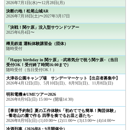
2026年7月1日(水)〜12月28日(月)
決断の地！松尾山城AR
2026年7月18日(土)〜2027年3月17日
「決戦！関ケ原」没入型サウンドツアー
2025年6月4日〜
樽見鉄道 運転体験講習会（団体）
随時受付
「Happy birthday in 関ケ原」−武将気分で祝う関ケ原−（当日
受付OK！受付終了時間16:00まで）
随時受付（当日受付OK！）
大津谷公園キャンプ場 サンデーマーケット【出店者募集中】
2026年4月12日(日)、5月10日(日)、8月9日(日)、11月8日(日)
明和電機★UMEツアー2026
2026年8月9日(日) 15:00〜 (開場14:30)
【事前予約制】夏の工作体験6「初めてでも簡単！陶芸体験」
−養老山の麓で作る 四季を奏でるお皿と器たち−
2026年8月9日(日) (1)10:00〜 (2)11:00〜 (3)13:00〜 (4)14:00〜
冷酒列車（2026年8・9月開催分）