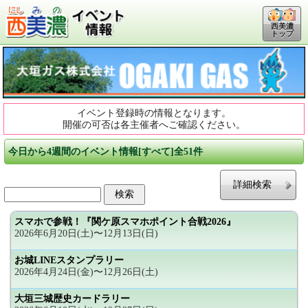
西美濃
トップ
イベント登録時の情報となります。
開催の可否は各主催者へご確認ください。
今日から4週間のイベント情報[すべて]全51件
詳細検索
スマホで参戦！『関ケ原スマホポイント合戦2026』
2026年6月20日(土)〜12月13日(日)
お城LINEスタンプラリー
2026年4月24日(金)〜12月26日(土)
大垣三城歴史カードラリー