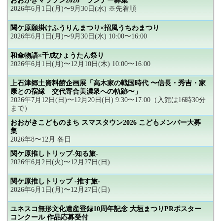
おおがきマラソン2026 ランナー募集
2026年6月1日(月)〜9月30日(水) ※先着順
関ケ原願掛けふうりんまつり×招風うちわまつり
2026年6月1日(月)〜9月30日(水) 10:00〜16:00
和傘物語×千成ひょうたん祭り
2026年6月1日(月)〜12月10日(木) 10:00〜16:00
上石津郷土資料館企画展「高木家の戦国時代 〜信長・秀吉・家
康との宿縁 交代寄合美濃衆への軌跡〜」
2026年7月12日(日)〜12月20日(日) 9:30〜17:00（入館は16時30分
まで）
おおがきこどものまち スマスタウン2026 こどもメンバー大募
集
2026年8〜12月 各日
関ケ原推しトリップ-知る旅-
2026年6月2日(火)〜12月27日(日)
関ケ原推しトリップ -推す旅-
2026年6月1日(月)〜12月27日(日)
ユネスコ無形文化遺産登録10周年記念 大垣まつりPRポスター
コンクール 作品応募受付