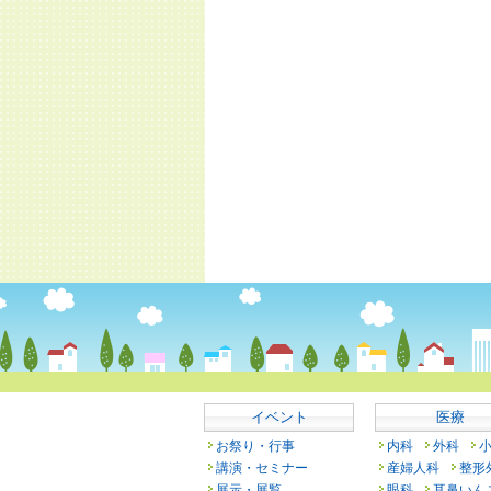
イベント
医療
お祭り・行事
内科
外科
講演・セミナー
産婦人科
整形
展示・展覧
眼科
耳鼻いん