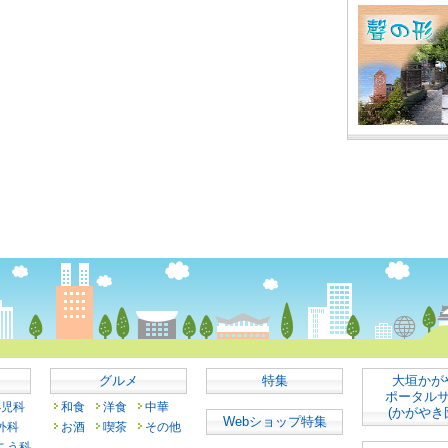
グルメ
特集
大垣かが
ポータル
小児科
和食
洋食
中華
(かがやき
Webショップ特集
外科
お酒
喫茶
その他
こう科