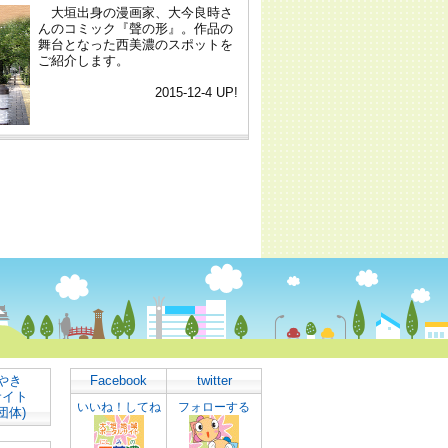
やき
Facebook
twitter
サイト
いいね！してね
フォローする
団体)