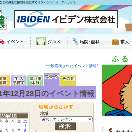
などの身近な情報を発信するオフィシャルポータルサイト
*一般投稿されたイベント情報*
21年12月28日のイベント情報
地域
022年01月
火
水
木
金
土
1
4
5
6
7
8