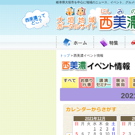
岐阜県大垣市を中心に地域のニュース、イベント、グルメ
トップ
> 西美濃イベント情報
20
2021年12月
2
日
月
火
水
木
金
土
日
月
1
2
3
4
5
6
7
8
9
10
11
2
3