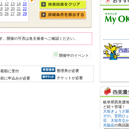
11
12
13
14
15
18
19
20
21
22
25
26
27
28
29
す。開催の可否は各主催者へご確認ください。
開催中のイベント
整理券が必要
先着順に受付
チケットが必要
事前に申込みが必要