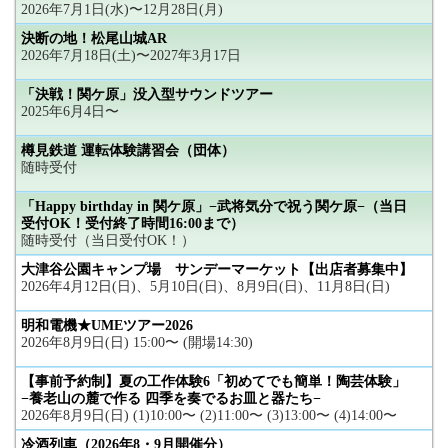
2026年7月1日(水)〜12月28日(月)
決断の地！松尾山城AR
2026年7月18日(土)〜2027年3月17日
「決戦！関ケ原」没入型サウンドツアー
2025年6月4日〜
樽見鉄道 運転体験講習会（団体）
随時受付
「Happy birthday in 関ケ原」−武将気分で祝う関ケ原−（当日
受付OK！受付終了時間16:00まで）
随時受付（当日受付OK！）
大津谷公園キャンプ場 サンデーマーケット【出店者募集中】
2026年4月12日(日)、5月10日(日)、8月9日(日)、11月8日(日)
明和電機★UMEツアー2026
2026年8月9日(日) 15:00〜 (開場14:30)
【事前予約制】夏の工作体験6「初めてでも簡単！陶芸体験」
−養老山の麓で作る 四季を奏でるお皿と器たち−
2026年8月9日(日) (1)10:00〜 (2)11:00〜 (3)13:00〜 (4)14:00〜
冷酒列車（2026年8・9月開催分）