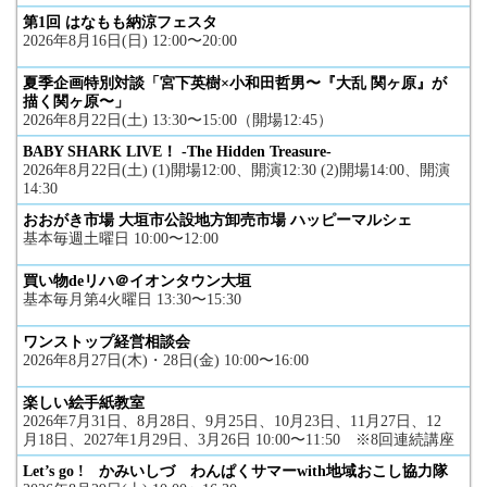
第1回 はなもも納涼フェスタ
2026年8月16日(日) 12:00〜20:00
夏季企画特別対談「宮下英樹×小和田哲男〜『大乱 関ヶ原』が
描く関ヶ原〜」
2026年8月22日(土) 13:30〜15:00（開場12:45）
BABY SHARK LIVE！ -The Hidden Treasure-
2026年8月22日(土) (1)開場12:00、開演12:30 (2)開場14:00、開演
14:30
おおがき市場 大垣市公設地方卸売市場 ハッピーマルシェ
基本毎週土曜日 10:00〜12:00
買い物deリハ＠イオンタウン大垣
基本毎月第4火曜日 13:30〜15:30
ワンストップ経営相談会
2026年8月27日(木)・28日(金) 10:00〜16:00
楽しい絵手紙教室
2026年7月31日、8月28日、9月25日、10月23日、11月27日、12
月18日、2027年1月29日、3月26日 10:00〜11:50 ※8回連続講座
Let’s go ! かみいしづ わんぱくサマーwith地域おこし協力隊