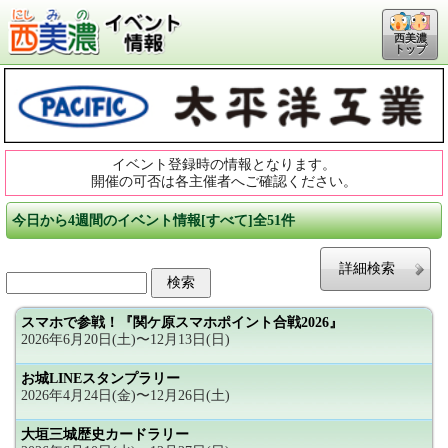
西美濃
トップ
イベント登録時の情報となります。
開催の可否は各主催者へご確認ください。
今日から4週間のイベント情報[すべて]全51件
詳細検索
スマホで参戦！『関ケ原スマホポイント合戦2026』
2026年6月20日(土)〜12月13日(日)
お城LINEスタンプラリー
2026年4月24日(金)〜12月26日(土)
大垣三城歴史カードラリー