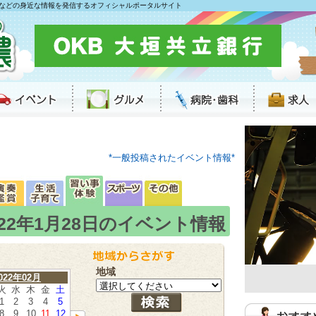
などの身近な情報を発信するオフィシャルポータルサイト
*一般投稿されたイベント情報*
022年1月28日のイベント情報
地域
022年02月
火
水
木
金
土
1
2
3
4
5
8
9
10
11
12