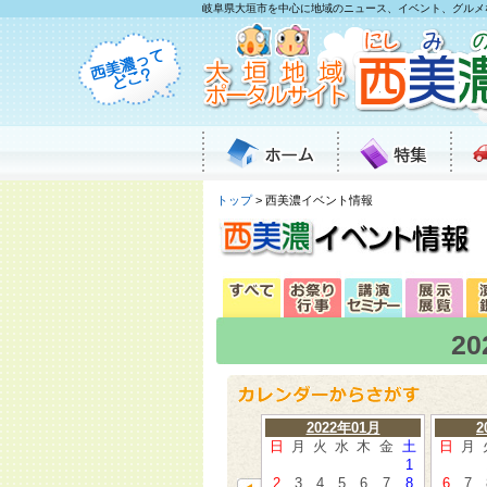
岐阜県大垣市を中心に地域のニュース、イベント、グルメ
トップ
> 西美濃イベント情報
2
2022年01月
2
日
月
火
水
木
金
土
日
月
1
2
3
4
5
6
7
8
6
7