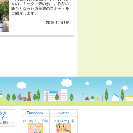
やき
Facebook
twitter
サイト
いいね！してね
フォローする
団体)