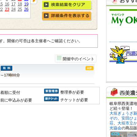
15
16
17
18
19
22
23
24
25
26
す。開催の可否は各主催者へご確認ください。
開催中のイベント
分～17時00分
整理券が必要
先着順に受付
チケットが必要
事前に申込みが必要