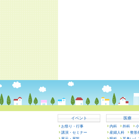
イベント
医療
お祭り・行事
内科
外科
講演・セミナー
産婦人科
整形
展示・展覧
眼科
耳鼻いん