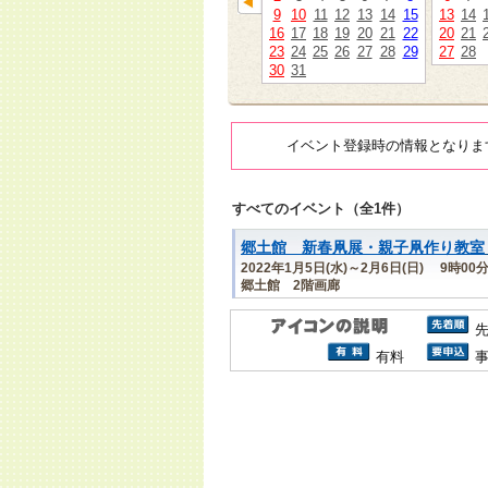
9
10
11
12
13
14
15
13
14
16
17
18
19
20
21
22
20
21
23
24
25
26
27
28
29
27
28
30
31
イベント登録時の情報となりま
すべてのイベント（全1件）
郷土館 新春凧展・親子凧作り教室
2022年1月5日(水)～2月6日(日) 9時00
郷土館 2階画廊
有料