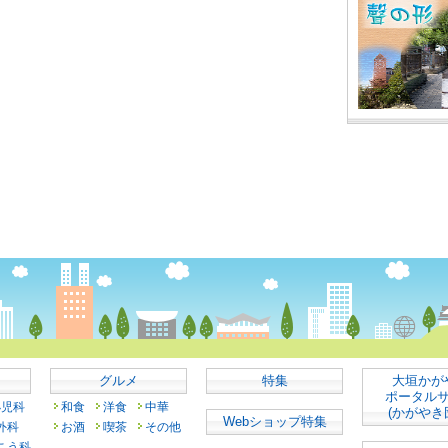
グルメ
特集
大垣かが
ポータル
小児科
和食
洋食
中華
(かがやき
Webショップ特集
外科
お酒
喫茶
その他
こう科