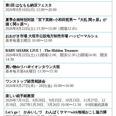
第1回 はなもも納涼フェスタ
2026年8月16日(日) 12:00〜20:00
夏季企画特別対談「宮下英樹×小和田哲男〜『大乱 関ヶ原』が
描く関ヶ原〜」
2026年8月22日(土) 13:30〜15:00（開場12:45）
おおがき市場 大垣市公設地方卸売市場 ハッピーマルシェ
基本毎週土曜日 10:00〜12:00
BABY SHARK LIVE！ -The Hidden Treasure-
2026年8月22日(土) (1)開場12:00、開演12:30 (2)開場14:00、開演
14:30
買い物deリハ＠イオンタウン大垣
基本毎月第4火曜日 13:30〜15:30
ワンストップ経営相談会
2026年8月27日(木)・28日(金) 10:00〜16:00
楽しい絵手紙教室
2026年7月31日、8月28日、9月25日、10月23日、11月27日、12
月18日、2027年1月29日、3月26日 10:00〜11:50 ※8回連続講座
Let’s go ! かみいしづ わんぱくサマーwith地域おこし協力隊