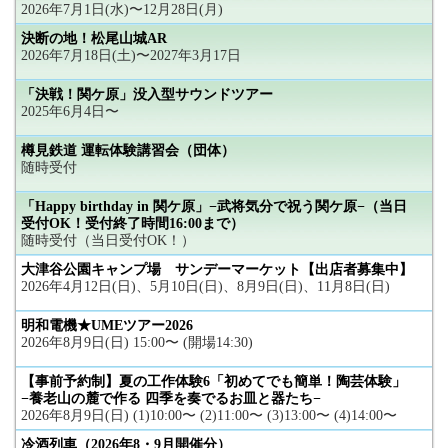
2026年7月1日(水)〜12月28日(月)
決断の地！松尾山城AR
2026年7月18日(土)〜2027年3月17日
「決戦！関ケ原」没入型サウンドツアー
2025年6月4日〜
樽見鉄道 運転体験講習会（団体）
随時受付
「Happy birthday in 関ケ原」−武将気分で祝う関ケ原−（当日
受付OK！受付終了時間16:00まで）
随時受付（当日受付OK！）
大津谷公園キャンプ場 サンデーマーケット【出店者募集中】
2026年4月12日(日)、5月10日(日)、8月9日(日)、11月8日(日)
明和電機★UMEツアー2026
2026年8月9日(日) 15:00〜 (開場14:30)
【事前予約制】夏の工作体験6「初めてでも簡単！陶芸体験」
−養老山の麓で作る 四季を奏でるお皿と器たち−
2026年8月9日(日) (1)10:00〜 (2)11:00〜 (3)13:00〜 (4)14:00〜
冷酒列車（2026年8・9月開催分）