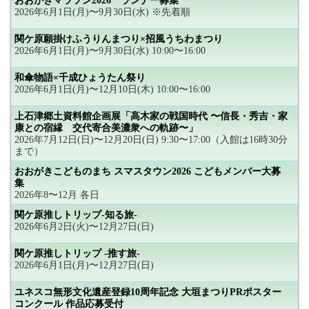
おおがきマラソン2026 ランナー募集
2026年6月1日(月)〜9月30日(水) ※先着順
関ケ原願掛けふうりんまつり×招風うちわまつり
2026年6月1日(月)〜9月30日(水) 10:00〜16:00
和傘物語×千成ひょうたん祭り
2026年6月1日(月)〜12月10日(木) 10:00〜16:00
上石津郷土資料館企画展「高木家の戦国時代 〜信長・秀吉・家
康との宿縁 交代寄合美濃衆への軌跡〜」
2026年7月12日(日)〜12月20日(日) 9:30〜17:00（入館は16時30分
まで）
おおがきこどものまち スマスタウン2026 こどもメンバー大募
集
2026年8〜12月 各日
関ケ原推しトリップ-知る旅-
2026年6月2日(火)〜12月27日(日)
関ケ原推しトリップ -推す旅-
2026年6月1日(月)〜12月27日(日)
ユネスコ無形文化遺産登録10周年記念 大垣まつりPRポスター
コンクール 作品応募受付