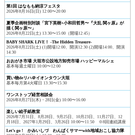
第1回 はなもも納涼フェスタ
2026年8月16日(日) 12:00〜20:00
夏季企画特別対談「宮下英樹×小和田哲男〜『大乱 関ヶ原』が
描く関ヶ原〜」
2026年8月22日(土) 13:30〜15:00（開場12:45）
BABY SHARK LIVE！ -The Hidden Treasure-
2026年8月22日(土) (1)開場12:00、開演12:30 (2)開場14:00、開演
14:30
おおがき市場 大垣市公設地方卸売市場 ハッピーマルシェ
基本毎週土曜日 10:00〜12:00
買い物deリハ＠イオンタウン大垣
基本毎月第4火曜日 13:30〜15:30
ワンストップ経営相談会
2026年8月27日(木)・28日(金) 10:00〜16:00
楽しい絵手紙教室
2026年7月31日、8月28日、9月25日、10月23日、11月27日、12
月18日、2027年1月29日、3月26日 10:00〜11:50 ※8回連続講座
Let’s go ! かみいしづ わんぱくサマーwith地域おこし協力隊