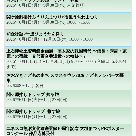
おおがきマラソン2026 ランナー募集
2026年6月1日(月)〜9月30日(水) ※先着順
関ケ原願掛けふうりんまつり×招風うちわまつり
2026年6月1日(月)〜9月30日(水) 10:00〜16:00
和傘物語×千成ひょうたん祭り
2026年6月1日(月)〜12月10日(木) 10:00〜16:00
上石津郷土資料館企画展「高木家の戦国時代 〜信長・秀吉・家
康との宿縁 交代寄合美濃衆への軌跡〜」
2026年7月12日(日)〜12月20日(日) 9:30〜17:00（入館は16時30分
まで）
おおがきこどものまち スマスタウン2026 こどもメンバー大募
集
2026年8〜12月 各日
関ケ原推しトリップ-知る旅-
2026年6月2日(火)〜12月27日(日)
関ケ原推しトリップ -推す旅-
2026年6月1日(月)〜12月27日(日)
ユネスコ無形文化遺産登録10周年記念 大垣まつりPRポスター
コンクール 作品応募受付