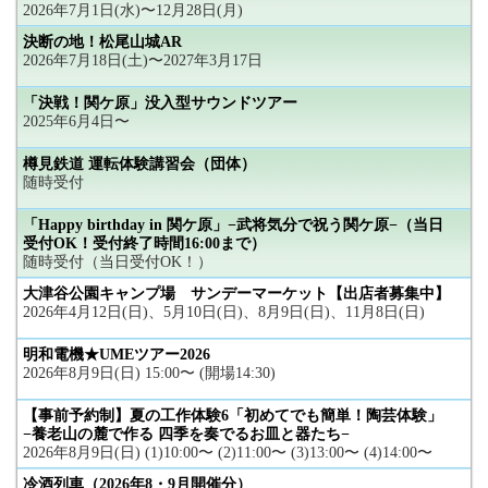
2026年7月1日(水)〜12月28日(月)
決断の地！松尾山城AR
2026年7月18日(土)〜2027年3月17日
「決戦！関ケ原」没入型サウンドツアー
2025年6月4日〜
樽見鉄道 運転体験講習会（団体）
随時受付
「Happy birthday in 関ケ原」−武将気分で祝う関ケ原−（当日
受付OK！受付終了時間16:00まで）
随時受付（当日受付OK！）
大津谷公園キャンプ場 サンデーマーケット【出店者募集中】
2026年4月12日(日)、5月10日(日)、8月9日(日)、11月8日(日)
明和電機★UMEツアー2026
2026年8月9日(日) 15:00〜 (開場14:30)
【事前予約制】夏の工作体験6「初めてでも簡単！陶芸体験」
−養老山の麓で作る 四季を奏でるお皿と器たち−
2026年8月9日(日) (1)10:00〜 (2)11:00〜 (3)13:00〜 (4)14:00〜
冷酒列車（2026年8・9月開催分）