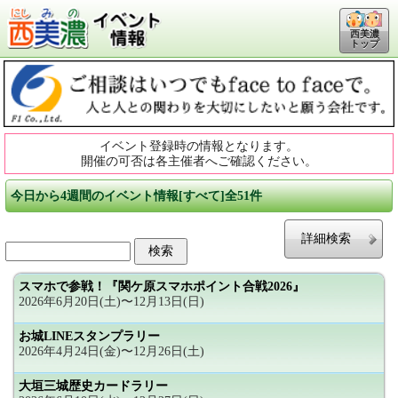
西美濃
トップ
イベント登録時の情報となります。
開催の可否は各主催者へご確認ください。
今日から4週間のイベント情報[すべて]全51件
詳細検索
スマホで参戦！『関ケ原スマホポイント合戦2026』
2026年6月20日(土)〜12月13日(日)
お城LINEスタンプラリー
2026年4月24日(金)〜12月26日(土)
大垣三城歴史カードラリー