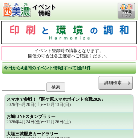
西美濃
トップ
イベント登録時の情報となります。
開催の可否は各主催者へご確認ください。
今日から4週間のイベント情報[すべて]全51件
詳細検索
スマホで参戦！『関ケ原スマホポイント合戦2026』
2026年6月20日(土)〜12月13日(日)
お城LINEスタンプラリー
2026年4月24日(金)〜12月26日(土)
大垣三城歴史カードラリー