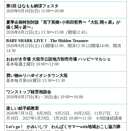
第1回 はなもも納涼フェスタ
2026年8月16日(日) 12:00〜20:00
夏季企画特別対談「宮下英樹×小和田哲男〜『大乱 関ヶ原』が
描く関ヶ原〜」
2026年8月22日(土) 13:30〜15:00（開場12:45）
BABY SHARK LIVE！ -The Hidden Treasure-
2026年8月22日(土) (1)開場12:00、開演12:30 (2)開場14:00、開演
14:30
おおがき市場 大垣市公設地方卸売市場 ハッピーマルシェ
基本毎週土曜日 10:00〜12:00
買い物deリハ＠イオンタウン大垣
基本毎月第4火曜日 13:30〜15:30
ワンストップ経営相談会
2026年8月27日(木)・28日(金) 10:00〜16:00
楽しい絵手紙教室
2026年7月31日、8月28日、9月25日、10月23日、11月27日、12
月18日、2027年1月29日、3月26日 10:00〜11:50 ※8回連続講座
Let’s go ! かみいしづ わんぱくサマーwith地域おこし協力隊