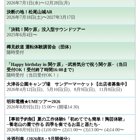
2026年7月1日(水)〜12月28日(月)
決断の地！松尾山城AR
2026年7月18日(土)〜2027年3月17日
「決戦！関ケ原」没入型サウンドツアー
2025年6月4日〜
樽見鉄道 運転体験講習会（団体）
随時受付
「Happy birthday in 関ケ原」−武将気分で祝う関ケ原−（当日
受付OK！受付終了時間16:00まで）
随時受付（当日受付OK！）
大津谷公園キャンプ場 サンデーマーケット【出店者募集中】
2026年4月12日(日)、5月10日(日)、8月9日(日)、11月8日(日)
明和電機★UMEツアー2026
2026年8月9日(日) 15:00〜 (開場14:30)
【事前予約制】夏の工作体験6「初めてでも簡単！陶芸体験」
−養老山の麓で作る 四季を奏でるお皿と器たち−
2026年8月9日(日) (1)10:00〜 (2)11:00〜 (3)13:00〜 (4)14:00〜
冷酒列車（2026年8・9月開催分）