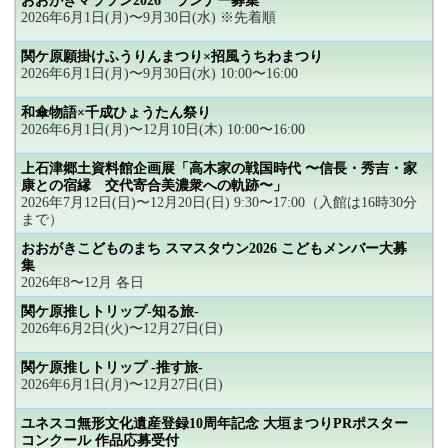
おおがきマラソン2026 ランナー募集
2026年6月1日(月)〜9月30日(水) ※先着順
関ケ原願掛けふうりんまつり×招風うちわまつり
2026年6月1日(月)〜9月30日(水) 10:00〜16:00
和傘物語×千成ひょうたん祭り
2026年6月1日(月)〜12月10日(木) 10:00〜16:00
上石津郷土資料館企画展「高木家の戦国時代 〜信長・秀吉・家
康との宿縁 交代寄合美濃衆への軌跡〜」
2026年7月12日(日)〜12月20日(日) 9:30〜17:00（入館は16時30分
まで）
おおがきこどものまち スマスタウン2026 こどもメンバー大募
集
2026年8〜12月 各日
関ケ原推しトリップ-知る旅-
2026年6月2日(火)〜12月27日(日)
関ケ原推しトリップ -推す旅-
2026年6月1日(月)〜12月27日(日)
ユネスコ無形文化遺産登録10周年記念 大垣まつりPRポスター
コンクール 作品応募受付