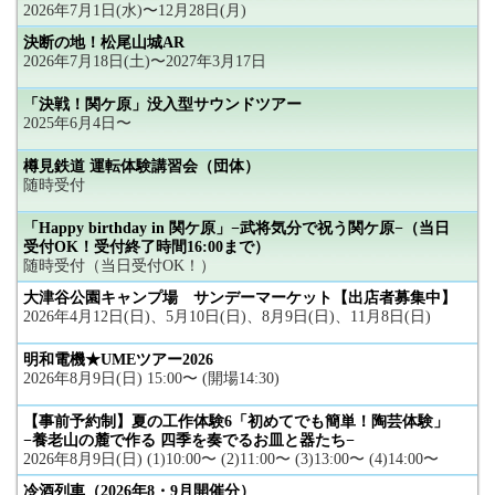
2026年7月1日(水)〜12月28日(月)
決断の地！松尾山城AR
2026年7月18日(土)〜2027年3月17日
「決戦！関ケ原」没入型サウンドツアー
2025年6月4日〜
樽見鉄道 運転体験講習会（団体）
随時受付
「Happy birthday in 関ケ原」−武将気分で祝う関ケ原−（当日
受付OK！受付終了時間16:00まで）
随時受付（当日受付OK！）
大津谷公園キャンプ場 サンデーマーケット【出店者募集中】
2026年4月12日(日)、5月10日(日)、8月9日(日)、11月8日(日)
明和電機★UMEツアー2026
2026年8月9日(日) 15:00〜 (開場14:30)
【事前予約制】夏の工作体験6「初めてでも簡単！陶芸体験」
−養老山の麓で作る 四季を奏でるお皿と器たち−
2026年8月9日(日) (1)10:00〜 (2)11:00〜 (3)13:00〜 (4)14:00〜
冷酒列車（2026年8・9月開催分）