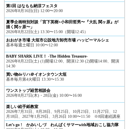
第1回 はなもも納涼フェスタ
2026年8月16日(日) 12:00〜20:00
夏季企画特別対談「宮下英樹×小和田哲男〜『大乱 関ヶ原』が
描く関ヶ原〜」
2026年8月22日(土) 13:30〜15:00（開場12:45）
おおがき市場 大垣市公設地方卸売市場 ハッピーマルシェ
基本毎週土曜日 10:00〜12:00
BABY SHARK LIVE！ -The Hidden Treasure-
2026年8月22日(土) (1)開場12:00、開演12:30 (2)開場14:00、開演
14:30
買い物deリハ＠イオンタウン大垣
基本毎月第4火曜日 13:30〜15:30
ワンストップ経営相談会
2026年8月27日(木)・28日(金) 10:00〜16:00
楽しい絵手紙教室
2026年7月31日、8月28日、9月25日、10月23日、11月27日、12
月18日、2027年1月29日、3月26日 10:00〜11:50 ※8回連続講座
Let’s go ! かみいしづ わんぱくサマーwith地域おこし協力隊