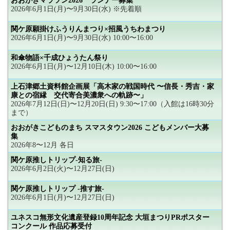
おおがきマラソン2026 ランナー募集
2026年6月1日(月)〜9月30日(水) ※先着順
関ケ原願掛けふうりんまつり×招風うちわまつり
2026年6月1日(月)〜9月30日(水) 10:00〜16:00
和傘物語×千成ひょうたん祭り
2026年6月1日(月)〜12月10日(木) 10:00〜16:00
上石津郷土資料館企画展「高木家の戦国時代 〜信長・秀吉・家
康との宿縁 交代寄合美濃衆への軌跡〜」
2026年7月12日(日)〜12月20日(日) 9:30〜17:00（入館は16時30分
まで）
おおがきこどものまち スマスタウン2026 こどもメンバー大募
集
2026年8〜12月 各日
関ケ原推しトリップ-知る旅-
2026年6月2日(火)〜12月27日(日)
関ケ原推しトリップ -推す旅-
2026年6月1日(月)〜12月27日(日)
ユネスコ無形文化遺産登録10周年記念 大垣まつりPRポスター
コンクール 作品応募受付