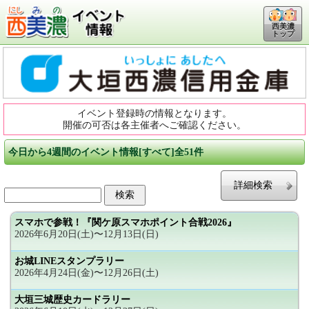
西美濃
トップ
イベント登録時の情報となります。
開催の可否は各主催者へご確認ください。
今日から4週間のイベント情報[すべて]全51件
詳細検索
スマホで参戦！『関ケ原スマホポイント合戦2026』
2026年6月20日(土)〜12月13日(日)
お城LINEスタンプラリー
2026年4月24日(金)〜12月26日(土)
大垣三城歴史カードラリー