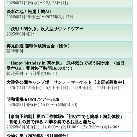
2026年7月1日(水)〜12月28日(月)
決断の地！松尾山城AR
2026年7月18日(土)〜2027年3月17日
「決戦！関ケ原」没入型サウンドツアー
2025年6月4日〜
樽見鉄道 運転体験講習会（団体）
随時受付
「Happy birthday in 関ケ原」−武将気分で祝う関ケ原−（当日
受付OK！受付終了時間16:00まで）
随時受付（当日受付OK！）
大津谷公園キャンプ場 サンデーマーケット【出店者募集中】
2026年4月12日(日)、5月10日(日)、8月9日(日)、11月8日(日)
明和電機★UMEツアー2026
2026年8月9日(日) 15:00〜 (開場14:30)
【事前予約制】夏の工作体験6「初めてでも簡単！陶芸体験」
−養老山の麓で作る 四季を奏でるお皿と器たち−
2026年8月9日(日) (1)10:00〜 (2)11:00〜 (3)13:00〜 (4)14:00〜
冷酒列車（2026年8・9月開催分）