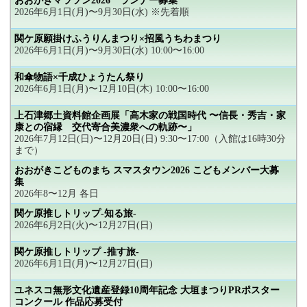
おおがきマラソン2026 ランナー募集
2026年6月1日(月)〜9月30日(水) ※先着順
関ケ原願掛けふうりんまつり×招風うちわまつり
2026年6月1日(月)〜9月30日(水) 10:00〜16:00
和傘物語×千成ひょうたん祭り
2026年6月1日(月)〜12月10日(木) 10:00〜16:00
上石津郷土資料館企画展「高木家の戦国時代 〜信長・秀吉・家
康との宿縁 交代寄合美濃衆への軌跡〜」
2026年7月12日(日)〜12月20日(日) 9:30〜17:00（入館は16時30分
まで）
おおがきこどものまち スマスタウン2026 こどもメンバー大募
集
2026年8〜12月 各日
関ケ原推しトリップ-知る旅-
2026年6月2日(火)〜12月27日(日)
関ケ原推しトリップ -推す旅-
2026年6月1日(月)〜12月27日(日)
ユネスコ無形文化遺産登録10周年記念 大垣まつりPRポスター
コンクール 作品応募受付