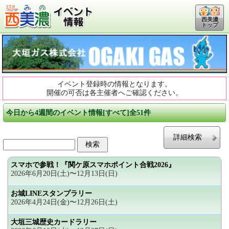
西美濃
トップ
イベント登録時の情報となります。
開催の可否は各主催者へご確認ください。
今日から4週間のイベント情報[すべて]全51件
詳細検索
スマホで参戦！『関ケ原スマホポイント合戦2026』
2026年6月20日(土)〜12月13日(日)
お城LINEスタンプラリー
2026年4月24日(金)〜12月26日(土)
大垣三城歴史カードラリー