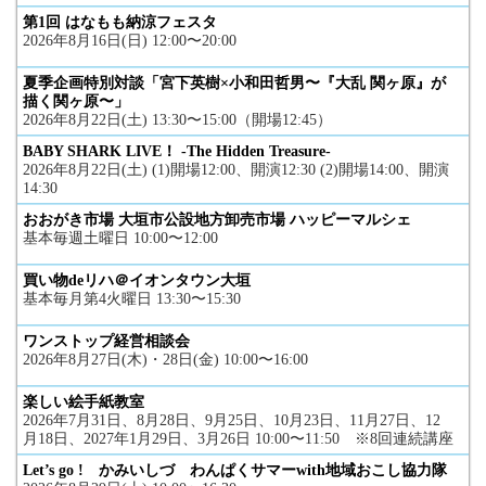
第1回 はなもも納涼フェスタ
2026年8月16日(日) 12:00〜20:00
夏季企画特別対談「宮下英樹×小和田哲男〜『大乱 関ヶ原』が
描く関ヶ原〜」
2026年8月22日(土) 13:30〜15:00（開場12:45）
BABY SHARK LIVE！ -The Hidden Treasure-
2026年8月22日(土) (1)開場12:00、開演12:30 (2)開場14:00、開演
14:30
おおがき市場 大垣市公設地方卸売市場 ハッピーマルシェ
基本毎週土曜日 10:00〜12:00
買い物deリハ＠イオンタウン大垣
基本毎月第4火曜日 13:30〜15:30
ワンストップ経営相談会
2026年8月27日(木)・28日(金) 10:00〜16:00
楽しい絵手紙教室
2026年7月31日、8月28日、9月25日、10月23日、11月27日、12
月18日、2027年1月29日、3月26日 10:00〜11:50 ※8回連続講座
Let’s go ! かみいしづ わんぱくサマーwith地域おこし協力隊