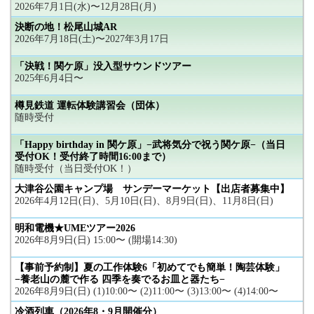
2026年7月1日(水)〜12月28日(月)
決断の地！松尾山城AR
2026年7月18日(土)〜2027年3月17日
「決戦！関ケ原」没入型サウンドツアー
2025年6月4日〜
樽見鉄道 運転体験講習会（団体）
随時受付
「Happy birthday in 関ケ原」−武将気分で祝う関ケ原−（当日
受付OK！受付終了時間16:00まで）
随時受付（当日受付OK！）
大津谷公園キャンプ場 サンデーマーケット【出店者募集中】
2026年4月12日(日)、5月10日(日)、8月9日(日)、11月8日(日)
明和電機★UMEツアー2026
2026年8月9日(日) 15:00〜 (開場14:30)
【事前予約制】夏の工作体験6「初めてでも簡単！陶芸体験」
−養老山の麓で作る 四季を奏でるお皿と器たち−
2026年8月9日(日) (1)10:00〜 (2)11:00〜 (3)13:00〜 (4)14:00〜
冷酒列車（2026年8・9月開催分）