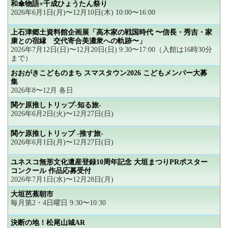
和傘物語×千成ひょうたん祭り
2026年6月1日(月)〜12月10日(木) 10:00〜16:00
上石津郷土資料館企画展「高木家の戦国時代 〜信長・秀吉・家
康との宿縁 交代寄合美濃衆への軌跡〜」
2026年7月12日(日)〜12月20日(日) 9:30〜17:00（入館は16時30分
まで）
おおがきこどものまち スマスタウン2026 こどもメンバー大募
集
2026年8〜12月 各日
関ケ原推しトリップ-知る旅-
2026年6月2日(火)〜12月27日(日)
関ケ原推しトリップ -推す旅-
2026年6月1日(月)〜12月27日(日)
ユネスコ無形文化遺産登録10周年記念 大垣まつりPRポスター
コンクール 作品応募受付
2026年7月1日(水)〜12月28日(月)
大垣芭蕉朝市
毎月第2・4日曜日 9:30〜10:30
決断の地！松尾山城AR