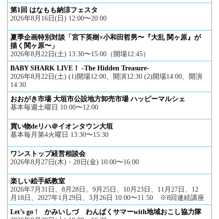
第1回 はなもも納涼フェスタ
2026年8月16日(日) 12:00〜20:00
夏季企画特別対談「宮下英樹×小和田哲男〜『大乱 関ヶ原』が
描く関ヶ原〜」
2026年8月22日(土) 13:30〜15:00（開場12:45）
BABY SHARK LIVE！ -The Hidden Treasure-
2026年8月22日(土) (1)開場12:00、開演12:30 (2)開場14:00、開演
14:30
おおがき市場 大垣市公設地方卸売市場 ハッピーマルシェ
基本毎週土曜日 10:00〜12:00
買い物deリハ＠イオンタウン大垣
基本毎月第4火曜日 13:30〜15:30
ワンストップ経営相談会
2026年8月27日(木)・28日(金) 10:00〜16:00
楽しい絵手紙教室
2026年7月31日、8月28日、9月25日、10月23日、11月27日、12
月18日、2027年1月29日、3月26日 10:00〜11:50 ※8回連続講座
Let’s go ! かみいしづ わんぱくサマーwith地域おこし協力隊