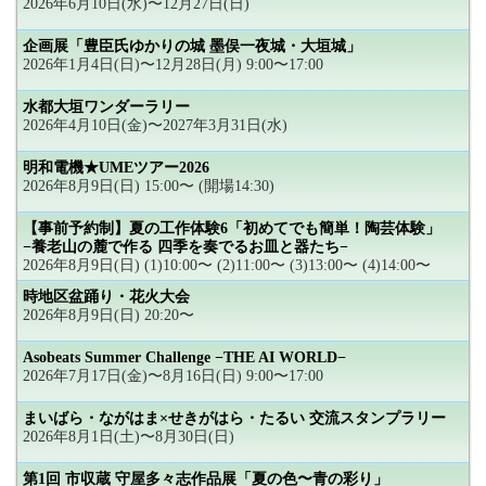
2026年6月10日(水)〜12月27日(日)
企画展「豊臣氏ゆかりの城 墨俣一夜城・大垣城」
2026年1月4日(日)〜12月28日(月) 9:00〜17:00
水都大垣ワンダーラリー
2026年4月10日(金)〜2027年3月31日(水)
明和電機★UMEツアー2026
2026年8月9日(日) 15:00〜 (開場14:30)
【事前予約制】夏の工作体験6「初めてでも簡単！陶芸体験」
−養老山の麓で作る 四季を奏でるお皿と器たち−
2026年8月9日(日) (1)10:00〜 (2)11:00〜 (3)13:00〜 (4)14:00〜
時地区盆踊り・花火大会
2026年8月9日(日) 20:20〜
Asobeats Summer Challenge −THE AI WORLD−
2026年7月17日(金)〜8月16日(日) 9:00〜17:00
まいばら・ながはま×せきがはら・たるい 交流スタンプラリー
2026年8月1日(土)〜8月30日(日)
第1回 市収蔵 守屋多々志作品展「夏の色〜青の彩り」