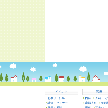
イベント
医療
お祭り・行事
内科
外科
講演・セミナー
産婦人科
整形
展示・展覧
眼科
耳鼻いん