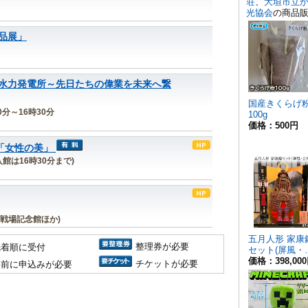
品展」
水力発電所～先日たちの偉業を未来へ繋
30分～16時30分
「女性の美」
(入館は16時30分まで)
戦場記念館ほか)
整理券が必要
先着順に受付
チケットが必要
事前に申込みが必要