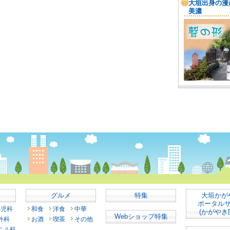
グルメ
特集
大垣かが
ポータル
小児科
和食
洋食
中華
(かがやき
Webショップ特集
外科
お酒
喫茶
その他
こう科