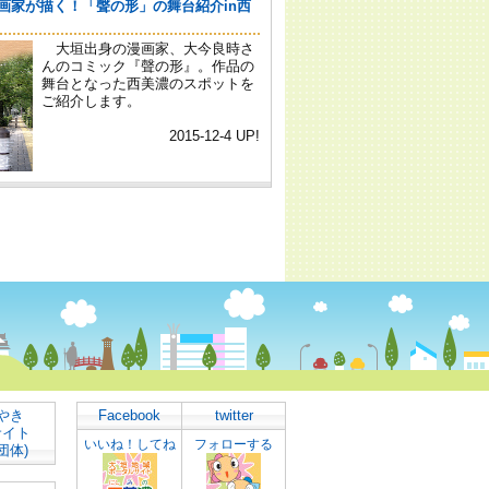
やき
Facebook
twitter
サイト
いいね！してね
フォローする
団体)