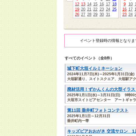
12
13
14
15
16
17
18
9
10
19
20
21
22
23
24
25
16
17
26
27
28
29
30
31
23
24
イベント登録時の情報となりま
すべてのイベント（全8件）
城下町大垣イルミネーション
2024年11月7日(木)～2025年1月31日(金
大垣駅通り、スイトスクエア、大垣駅アク
廃材活用！ずかんくんの大型イラス
2025年1月1日(水)～3月31日(日) 9時0
大垣市スイトピアセンター アートギャラ
第11回 垂井町フォトコンテスト
2025年1月1日～12月31日
垂井町内一帯
キッズピアおおがき 交流サロン 1