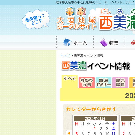
岐阜県大垣市を中心に地域のニュース、イベント、グルメ
トップ
> 西美濃イベント情報
2
2025年01月
2
日
月
火
水
木
金
土
日
月
1
2
3
4
5
6
7
8
9
10
11
2
3