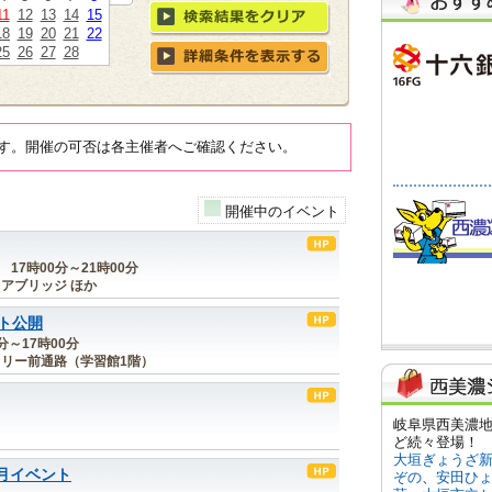
11
12
13
14
15
18
19
20
21
22
25
26
27
28
す。開催の可否は各主催者へご確認ください。
開催中のイベント
) 17時00分～21時00分
アブリッジ ほか
ト公開
0分～17時00分
リー前通路（学習館1階）
月イベント