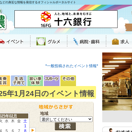
などの身近な情報を発信するオフィシャルポータルサイト
*一般投稿されたイベント情報*
025年1月24日のイベント情報
地域
025年02月
火
水
木
金
土
1
4
5
6
7
8