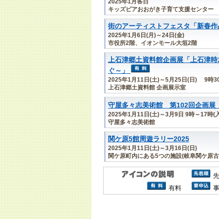
2025年1月各日
キッズピアおおがき子育て支援センター
街のアーティストフェスタ「新春作
2025年1月6日(月)～24日(金)
市役所2階、イオンモール大垣2階
上石津郷土資料館企画展「上石津時
ぐ～」
2025年1月11日(土)～5月25日(日) 9時
上石津郷土資料館 企画展示室
守屋多々志美術館 第102回企画展
2025年1月11日(土)～3月9日 9時～17時
守屋多々志美術館
関ケ原5館周遊ラリー2025
2025年1月11日(土)～3月16日(日)
関ケ原町内にある5つの施設(岐阜関ケ原古
有料