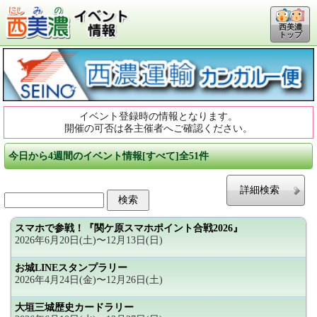
西美濃
トップ
イベント登録時の情報となります。
開催の可否は各主催者へご確認ください。
今日から4週間のイベント情報[すべて]全51件
詳細検索
スマホで参戦！『関ケ原スマホポイント合戦2026』
2026年6月20日(土)〜12月13日(日)
お城LINEスタンプラリー
2026年4月24日(金)〜12月26日(土)
大垣三城歴史カードラリー