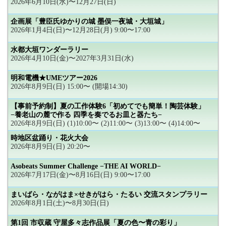
2026年6月10日(水)〜12月27日(日)
企画展「豊臣氏ゆかりの城 墨俣一夜城・大垣城」
2026年1月4日(日)〜12月28日(月) 9:00〜17:00
水都大垣ワンダーラリー
2026年4月10日(金)〜2027年3月31日(水)
明和電機★UMEツアー2026
2026年8月9日(日) 15:00〜 (開場14:30)
【事前予約制】夏の工作体験6「初めてでも簡単！陶芸体験」
−養老山の麓で作る 四季を奏でるお皿と器たち−
2026年8月9日(日) (1)10:00〜 (2)11:00〜 (3)13:00〜 (4)14:00〜
時地区盆踊り・花火大会
2026年8月9日(日) 20:20〜
Asobeats Summer Challenge −THE AI WORLD−
2026年7月17日(金)〜8月16日(日) 9:00〜17:00
まいばら・ながはま×せきがはら・たるい 交流スタンプラリー
2026年8月1日(土)〜8月30日(日)
第1回 市収蔵 守屋多々志作品展「夏の色〜青の彩り」