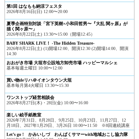
第1回 はなもも納涼フェスタ
2026年8月16日(日) 12:00〜20:00
夏季企画特別対談「宮下英樹×小和田哲男〜『大乱 関ヶ原』が
描く関ヶ原〜」
2026年8月22日(土) 13:30〜15:00（開場12:45）
BABY SHARK LIVE！ -The Hidden Treasure-
2026年8月22日(土) (1)開場12:00、開演12:30 (2)開場14:00、開演
14:30
おおがき市場 大垣市公設地方卸売市場 ハッピーマルシェ
基本毎週土曜日 10:00〜12:00
買い物deリハ＠イオンタウン大垣
基本毎月第4火曜日 13:30〜15:30
ワンストップ経営相談会
2026年8月27日(木)・28日(金) 10:00〜16:00
楽しい絵手紙教室
2026年7月31日、8月28日、9月25日、10月23日、11月27日、12
月18日、2027年1月29日、3月26日 10:00〜11:50 ※8回連続講座
Let’s go ! かみいしづ わんぱくサマーwith地域おこし協力隊