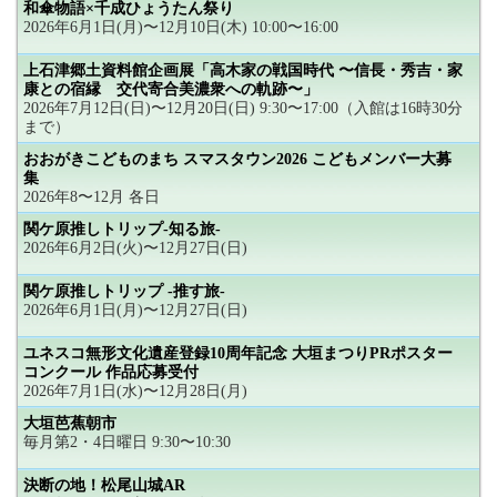
和傘物語×千成ひょうたん祭り
2026年6月1日(月)〜12月10日(木) 10:00〜16:00
上石津郷土資料館企画展「高木家の戦国時代 〜信長・秀吉・家
康との宿縁 交代寄合美濃衆への軌跡〜」
2026年7月12日(日)〜12月20日(日) 9:30〜17:00（入館は16時30分
まで）
おおがきこどものまち スマスタウン2026 こどもメンバー大募
集
2026年8〜12月 各日
関ケ原推しトリップ-知る旅-
2026年6月2日(火)〜12月27日(日)
関ケ原推しトリップ -推す旅-
2026年6月1日(月)〜12月27日(日)
ユネスコ無形文化遺産登録10周年記念 大垣まつりPRポスター
コンクール 作品応募受付
2026年7月1日(水)〜12月28日(月)
大垣芭蕉朝市
毎月第2・4日曜日 9:30〜10:30
決断の地！松尾山城AR