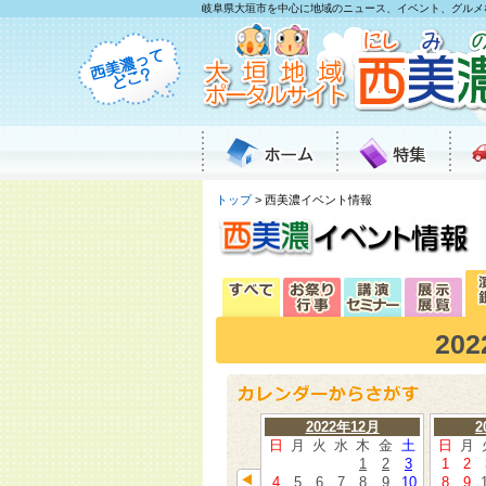
岐阜県大垣市を中心に地域のニュース、イベント、グルメ
トップ
> 西美濃イベント情報
20
2022年12月
2
日
月
火
水
木
金
土
日
月
1
2
3
1
2
4
5
6
7
8
9
10
8
9