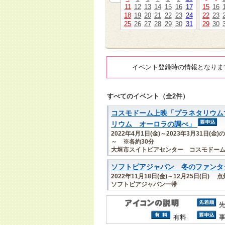
11
12
13
14
15
16
17
15
16
18
19
20
21
22
23
24
22
23
25
26
27
28
29
30
31
29
30
イベント登録時の情報となりま
すべてのイベント（全2件）
コスモドーム上映「プラネタリウム
リウム オーロラの調べ」
2022年4月1日(金)～2023年3月31日(
～ ※各約30分
大垣市スイトピアセンター コスモドー
ソフトピアジャパン 冬のファンタ
2022年11月18日(金)～12月25日(日) 
ソフトピアジャパン一帯
有料