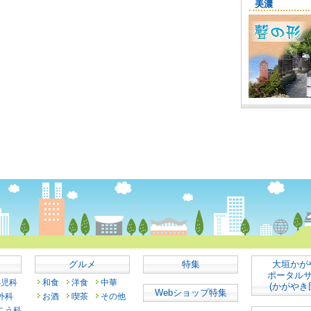
グルメ
特集
大垣かが
ポータル
小児科
和食
洋食
中華
(かがやき
Webショップ特集
外科
お酒
喫茶
その他
こう科