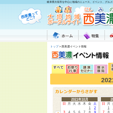
岐阜県大垣市を中心に地域のニュース、イベント、グルメ
トップ
> 西美濃イベント情報
20
2021年10月
2
日
月
火
水
木
金
土
日
月
1
2
1
3
4
5
6
7
8
9
7
8