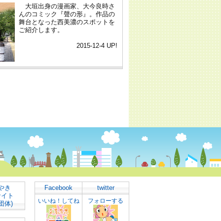
やき
Facebook
twitter
サイト
いいね！してね
フォローする
団体)