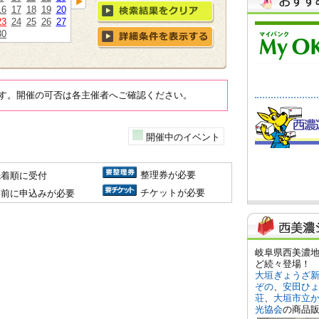
16
17
18
19
20
23
24
25
26
27
30
す。開催の可否は各主催者へご確認ください。
開催中のイベント
整理券が必要
先着順に受付
チケットが必要
事前に申込みが必要