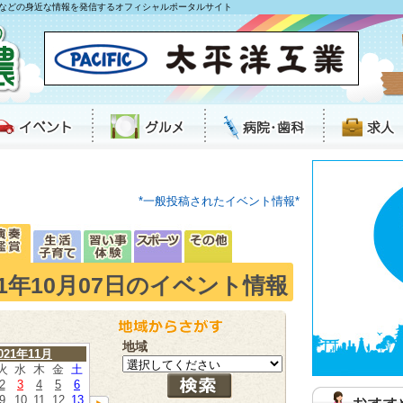
などの身近な情報を発信するオフィシャルポータルサイト
*一般投稿されたイベント情報*
21年10月07日のイベント情報
地域
021年11月
火
水
木
金
土
2
3
4
5
6
9
10
11
12
13