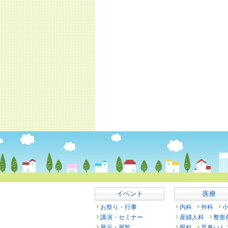
イベント
医療
お祭り・行事
内科
外科
講演・セミナー
産婦人科
整形
展示・展覧
眼科
耳鼻いん