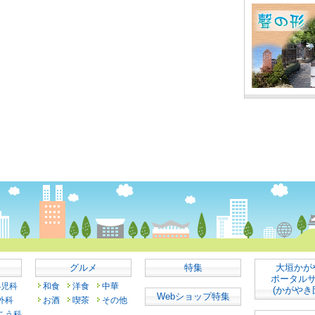
グルメ
特集
大垣かが
ポータル
小児科
和食
洋食
中華
(かがやき
Webショップ特集
外科
お酒
喫茶
その他
こう科