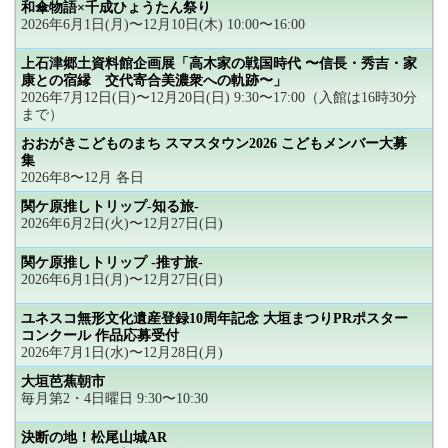
和傘物語×千成ひょうたん祭り
2026年6月1日(月)〜12月10日(木) 10:00〜16:00
上石津郷土資料館企画展「高木家の戦国時代 〜信長・秀吉・家
康との宿縁 交代寄合美濃衆への軌跡〜」
2026年7月12日(日)〜12月20日(日) 9:30〜17:00（入館は16時30分
まで）
おおがきこどものまち スマスタウン2026 こどもメンバー大募
集
2026年8〜12月 各日
関ケ原推しトリップ-知る旅-
2026年6月2日(火)〜12月27日(日)
関ケ原推しトリップ -推す旅-
2026年6月1日(月)〜12月27日(日)
ユネスコ無形文化遺産登録10周年記念 大垣まつりPRポスター
コンクール 作品応募受付
2026年7月1日(水)〜12月28日(月)
大垣芭蕉朝市
毎月第2・4日曜日 9:30〜10:30
決断の地！松尾山城AR