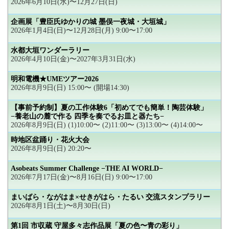
2026年6月10日(水)〜12月27日(日)
企画展「豊臣氏ゆかりの城 墨俣一夜城・大垣城」
2026年1月4日(日)〜12月28日(月) 9:00〜17:00
水都大垣ワンダーラリー
2026年4月10日(金)〜2027年3月31日(水)
明和電機★UMEツアー2026
2026年8月9日(日) 15:00〜 (開場14:30)
【事前予約制】夏の工作体験6「初めてでも簡単！陶芸体験」
−養老山の麓で作る 四季を奏でるお皿と器たち−
2026年8月9日(日) (1)10:00〜 (2)11:00〜 (3)13:00〜 (4)14:00〜
時地区盆踊り・花火大会
2026年8月9日(日) 20:20〜
Asobeats Summer Challenge −THE AI WORLD−
2026年7月17日(金)〜8月16日(日) 9:00〜17:00
まいばら・ながはま×せきがはら・たるい 交流スタンプラリー
2026年8月1日(土)〜8月30日(日)
第1回 市収蔵 守屋多々志作品展「夏の色〜青の彩り」