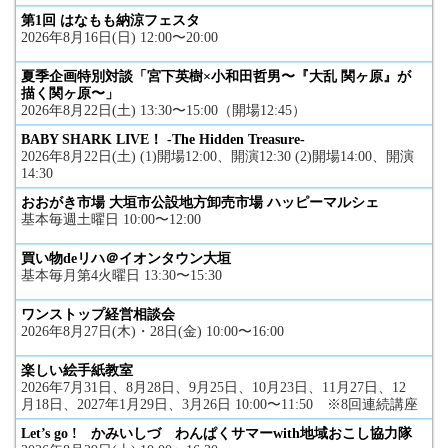
第1回 はなもも納涼フェスタ
2026年8月16日(日) 12:00〜20:00
夏季企画特別対談「宮下英樹×小和田哲男〜『大乱 関ヶ原』が
描く関ヶ原〜」
2026年8月22日(土) 13:30〜15:00（開場12:45）
BABY SHARK LIVE！ -The Hidden Treasure-
2026年8月22日(土) (1)開場12:00、開演12:30 (2)開場14:00、開演
14:30
おおがき市場 大垣市公設地方卸売市場 ハッピーマルシェ
基本毎週土曜日 10:00〜12:00
買い物deリハ＠イオンタウン大垣
基本毎月第4火曜日 13:30〜15:30
ワンストップ経営相談会
2026年8月27日(木)・28日(金) 10:00〜16:00
楽しい絵手紙教室
2026年7月31日、8月28日、9月25日、10月23日、11月27日、12
月18日、2027年1月29日、3月26日 10:00〜11:50 ※8回連続講座
Let’s go ! かみいしづ わんぱくサマーwith地域おこし協力隊