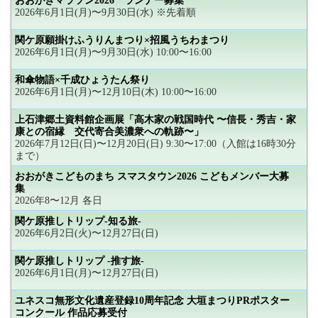
おおがきマラソン2026 ランナー募集
2026年6月1日(月)〜9月30日(水) ※先着順
関ケ原願掛けふうりんまつり×招風うちわまつり
2026年6月1日(月)〜9月30日(水) 10:00〜16:00
和傘物語×千成ひょうたん祭り
2026年6月1日(月)〜12月10日(木) 10:00〜16:00
上石津郷土資料館企画展「高木家の戦国時代 〜信長・秀吉・家
康との宿縁 交代寄合美濃衆への軌跡〜」
2026年7月12日(日)〜12月20日(日) 9:30〜17:00（入館は16時30分
まで）
おおがきこどものまち スマスタウン2026 こどもメンバー大募
集
2026年8〜12月 各日
関ケ原推しトリップ-知る旅-
2026年6月2日(火)〜12月27日(日)
関ケ原推しトリップ -推す旅-
2026年6月1日(月)〜12月27日(日)
ユネスコ無形文化遺産登録10周年記念 大垣まつりPRポスター
コンクール 作品応募受付