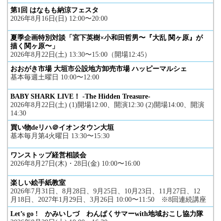
第1回 はなもも納涼フェスタ
2026年8月16日(日) 12:00〜20:00
夏季企画特別対談「宮下英樹×小和田哲男〜『大乱 関ヶ原』が
描く関ヶ原〜」
2026年8月22日(土) 13:30〜15:00（開場12:45）
おおがき市場 大垣市公設地方卸売市場 ハッピーマルシェ
基本毎週土曜日 10:00〜12:00
BABY SHARK LIVE！ -The Hidden Treasure-
2026年8月22日(土) (1)開場12:00、開演12:30 (2)開場14:00、開演
14:30
買い物deリハ＠イオンタウン大垣
基本毎月第4火曜日 13:30〜15:30
ワンストップ経営相談会
2026年8月27日(木)・28日(金) 10:00〜16:00
楽しい絵手紙教室
2026年7月31日、8月28日、9月25日、10月23日、11月27日、12
月18日、2027年1月29日、3月26日 10:00〜11:50 ※8回連続講座
Let’s go ! かみいしづ わんぱくサマーwith地域おこし協力隊