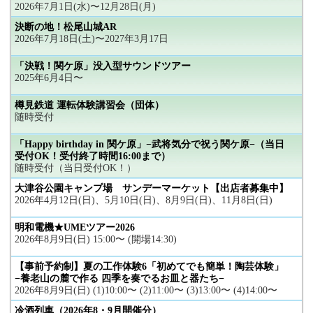
2026年7月1日(水)〜12月28日(月)
決断の地！松尾山城AR
2026年7月18日(土)〜2027年3月17日
「決戦！関ケ原」没入型サウンドツアー
2025年6月4日〜
樽見鉄道 運転体験講習会（団体）
随時受付
「Happy birthday in 関ケ原」−武将気分で祝う関ケ原−（当日
受付OK！受付終了時間16:00まで）
随時受付（当日受付OK！）
大津谷公園キャンプ場 サンデーマーケット【出店者募集中】
2026年4月12日(日)、5月10日(日)、8月9日(日)、11月8日(日)
明和電機★UMEツアー2026
2026年8月9日(日) 15:00〜 (開場14:30)
【事前予約制】夏の工作体験6「初めてでも簡単！陶芸体験」
−養老山の麓で作る 四季を奏でるお皿と器たち−
2026年8月9日(日) (1)10:00〜 (2)11:00〜 (3)13:00〜 (4)14:00〜
冷酒列車（2026年8・9月開催分）