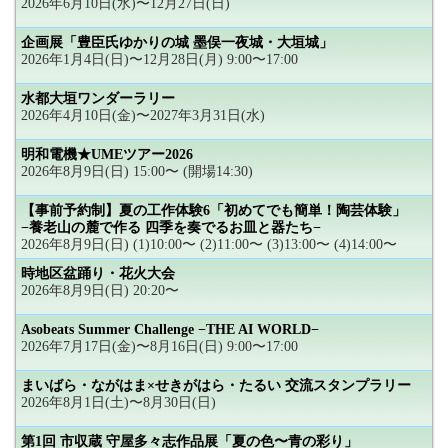
2026年6月10日(水)〜12月27日(日)
企画展「豊臣氏ゆかりの城 墨俣一夜城・大垣城」
2026年1月4日(日)〜12月28日(月) 9:00〜17:00
水都大垣ワンダーラリー
2026年4月10日(金)〜2027年3月31日(水)
明和電機★UMEツアー2026
2026年8月9日(日) 15:00〜 (開場14:30)
【事前予約制】夏の工作体験6「初めてでも簡単！陶芸体験」
−養老山の麓で作る 四季を奏でるお皿と器たち−
2026年8月9日(日) (1)10:00〜 (2)11:00〜 (3)13:00〜 (4)14:00〜
時地区盆踊り・花火大会
2026年8月9日(日) 20:20〜
Asobeats Summer Challenge −THE AI WORLD−
2026年7月17日(金)〜8月16日(日) 9:00〜17:00
まいばら・ながはま×せきがはら・たるい 交流スタンプラリー
2026年8月1日(土)〜8月30日(日)
第1回 市収蔵 守屋多々志作品展「夏の色〜青の彩り」