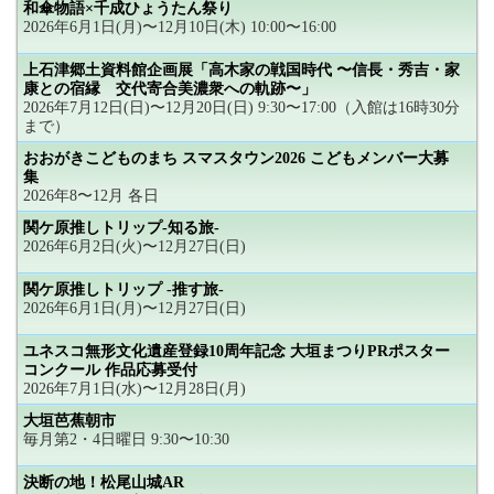
和傘物語×千成ひょうたん祭り
2026年6月1日(月)〜12月10日(木) 10:00〜16:00
上石津郷土資料館企画展「高木家の戦国時代 〜信長・秀吉・家
康との宿縁 交代寄合美濃衆への軌跡〜」
2026年7月12日(日)〜12月20日(日) 9:30〜17:00（入館は16時30分
まで）
おおがきこどものまち スマスタウン2026 こどもメンバー大募
集
2026年8〜12月 各日
関ケ原推しトリップ-知る旅-
2026年6月2日(火)〜12月27日(日)
関ケ原推しトリップ -推す旅-
2026年6月1日(月)〜12月27日(日)
ユネスコ無形文化遺産登録10周年記念 大垣まつりPRポスター
コンクール 作品応募受付
2026年7月1日(水)〜12月28日(月)
大垣芭蕉朝市
毎月第2・4日曜日 9:30〜10:30
決断の地！松尾山城AR