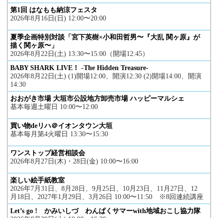
第1回 はなもも納涼フェスタ
2026年8月16日(日) 12:00〜20:00
夏季企画特別対談「宮下英樹×小和田哲男〜『大乱 関ヶ原』が
描く関ヶ原〜」
2026年8月22日(土) 13:30〜15:00（開場12:45）
BABY SHARK LIVE！ -The Hidden Treasure-
2026年8月22日(土) (1)開場12:00、開演12:30 (2)開場14:00、開演
14:30
おおがき市場 大垣市公設地方卸売市場 ハッピーマルシェ
基本毎週土曜日 10:00〜12:00
買い物deリハ＠イオンタウン大垣
基本毎月第4火曜日 13:30〜15:30
ワンストップ経営相談会
2026年8月27日(木)・28日(金) 10:00〜16:00
楽しい絵手紙教室
2026年7月31日、8月28日、9月25日、10月23日、11月27日、12
月18日、2027年1月29日、3月26日 10:00〜11:50 ※8回連続講座
Let’s go ! かみいしづ わんぱくサマーwith地域おこし協力隊