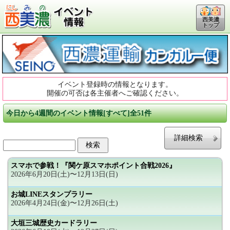
西美濃
トップ
イベント登録時の情報となります。
開催の可否は各主催者へご確認ください。
今日から4週間のイベント情報[すべて]全51件
詳細検索
スマホで参戦！『関ケ原スマホポイント合戦2026』
2026年6月20日(土)〜12月13日(日)
お城LINEスタンプラリー
2026年4月24日(金)〜12月26日(土)
大垣三城歴史カードラリー