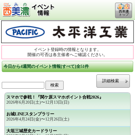
西美濃
トップ
イベント登録時の情報となります。
開催の可否は各主催者へご確認ください。
今日から4週間のイベント情報[すべて]全51件
詳細検索
スマホで参戦！『関ケ原スマホポイント合戦2026』
2026年6月20日(土)〜12月13日(日)
お城LINEスタンプラリー
2026年4月24日(金)〜12月26日(土)
大垣三城歴史カードラリー