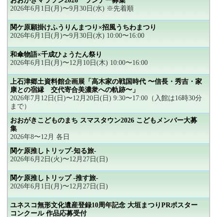
おおがきマラソン2026 ランナー募集
2026年6月1日(月)〜9月30日(水) ※先着順
関ケ原願掛けふうりんまつり×招風うちわまつり
2026年6月1日(月)〜9月30日(水) 10:00〜16:00
和傘物語×千成ひょうたん祭り
2026年6月1日(月)〜12月10日(木) 10:00〜16:00
上石津郷土資料館企画展「高木家の戦国時代 〜信長・秀吉・家
康との宿縁 交代寄合美濃衆への軌跡〜」
2026年7月12日(日)〜12月20日(日) 9:30〜17:00（入館は16時30分
まで）
おおがきこどものまち スマスタウン2026 こどもメンバー大募
集
2026年8〜12月 各日
関ケ原推しトリップ-知る旅-
2026年6月2日(火)〜12月27日(日)
関ケ原推しトリップ -推す旅-
2026年6月1日(月)〜12月27日(日)
ユネスコ無形文化遺産登録10周年記念 大垣まつりPRポスター
コンクール 作品応募受付