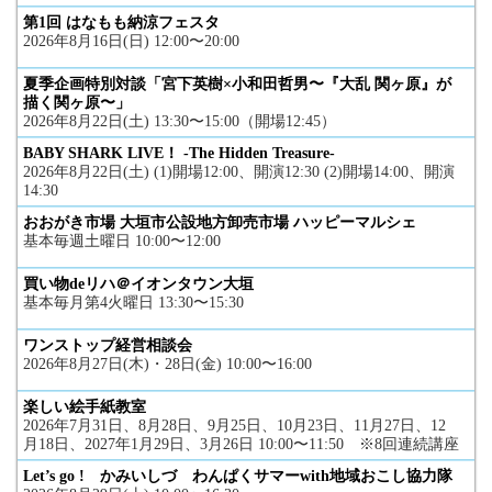
第1回 はなもも納涼フェスタ
2026年8月16日(日) 12:00〜20:00
夏季企画特別対談「宮下英樹×小和田哲男〜『大乱 関ヶ原』が
描く関ヶ原〜」
2026年8月22日(土) 13:30〜15:00（開場12:45）
BABY SHARK LIVE！ -The Hidden Treasure-
2026年8月22日(土) (1)開場12:00、開演12:30 (2)開場14:00、開演
14:30
おおがき市場 大垣市公設地方卸売市場 ハッピーマルシェ
基本毎週土曜日 10:00〜12:00
買い物deリハ＠イオンタウン大垣
基本毎月第4火曜日 13:30〜15:30
ワンストップ経営相談会
2026年8月27日(木)・28日(金) 10:00〜16:00
楽しい絵手紙教室
2026年7月31日、8月28日、9月25日、10月23日、11月27日、12
月18日、2027年1月29日、3月26日 10:00〜11:50 ※8回連続講座
Let’s go ! かみいしづ わんぱくサマーwith地域おこし協力隊