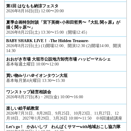
第1回 はなもも納涼フェスタ
2026年8月16日(日) 12:00〜20:00
夏季企画特別対談「宮下英樹×小和田哲男〜『大乱 関ヶ原』が
描く関ヶ原〜」
2026年8月22日(土) 13:30〜15:00（開場12:45）
BABY SHARK LIVE！ -The Hidden Treasure-
2026年8月22日(土) (1)開場12:00、開演12:30 (2)開場14:00、開演
14:30
おおがき市場 大垣市公設地方卸売市場 ハッピーマルシェ
基本毎週土曜日 10:00〜12:00
買い物deリハ＠イオンタウン大垣
基本毎月第4火曜日 13:30〜15:30
ワンストップ経営相談会
2026年8月27日(木)・28日(金) 10:00〜16:00
楽しい絵手紙教室
2026年7月31日、8月28日、9月25日、10月23日、11月27日、12
月18日、2027年1月29日、3月26日 10:00〜11:50 ※8回連続講座
Let’s go ! かみいしづ わんぱくサマーwith地域おこし協力隊