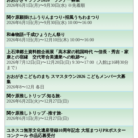
おおがきマラソン2026 ランナー募集
2026年6月1日(月)〜9月30日(水) ※先着順
関ケ原願掛けふうりんまつり×招風うちわまつり
2026年6月1日(月)〜9月30日(水) 10:00〜16:00
和傘物語×千成ひょうたん祭り
2026年6月1日(月)〜12月10日(木) 10:00〜16:00
上石津郷土資料館企画展「高木家の戦国時代 〜信長・秀吉・家
康との宿縁 交代寄合美濃衆への軌跡〜」
2026年7月12日(日)〜12月20日(日) 9:30〜17:00（入館は16時30分
まで）
おおがきこどものまち スマスタウン2026 こどもメンバー大募
集
2026年8〜12月 各日
関ケ原推しトリップ-知る旅-
2026年6月2日(火)〜12月27日(日)
関ケ原推しトリップ -推す旅-
2026年6月1日(月)〜12月27日(日)
ユネスコ無形文化遺産登録10周年記念 大垣まつりPRポスター
コンクール 作品応募受付