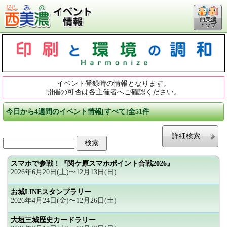
西美濃
トップ
イベント登録時の情報となります。
開催の可否は各主催者へご確認ください。
今日から4週間のイベント情報[すべて]全51件
詳細検索
スマホで参戦！『関ケ原スマホポイント合戦2026』
2026年6月20日(土)〜12月13日(日)
お城LINEスタンプラリー
2026年4月24日(金)〜12月26日(土)
大垣三城歴史カードラリー