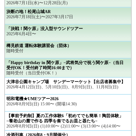
2026年7月1日(水)〜12月28日(月)
決断の地！松尾山城AR
2026年7月18日(土)〜2027年3月17日
「決戦！関ケ原」没入型サウンドツアー
2025年6月4日〜
樽見鉄道 運転体験講習会（団体）
随時受付
「Happy birthday in 関ケ原」−武将気分で祝う関ケ原−（当日
受付OK！受付終了時間16:00まで）
随時受付（当日受付OK！）
大津谷公園キャンプ場 サンデーマーケット【出店者募集中】
2026年4月12日(日)、5月10日(日)、8月9日(日)、11月8日(日)
明和電機★UMEツアー2026
2026年8月9日(日) 15:00〜 (開場14:30)
【事前予約制】夏の工作体験6「初めてでも簡単！陶芸体験」
−養老山の麓で作る 四季を奏でるお皿と器たち−
2026年8月9日(日) (1)10:00〜 (2)11:00〜 (3)13:00〜 (4)14:00〜
冷酒列車（2026年8・9月開催分）