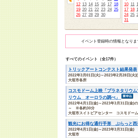
12
13
14
15
16
17
18
10
11
19
20
21
22
23
24
25
17
18
26
27
28
29
30
24
25
31
イベント登録時の情報となりま
すべてのイベント（全17件）
トリックアートコンテスト結果発表
2022年3月01日(火)～2023年2月28日(火)
大垣市各所
コスモドーム上映「プラネタリウム
リウム オーロラの調べ」
2022年4月1日(金)～2023年3月31日(
～ ※各約30分
大垣市スイトピアセンター コスモドー
観光にお得な通行手形 ぷらっと西
2022年4月1日(金)～2023年3月31日(金)
大垣市