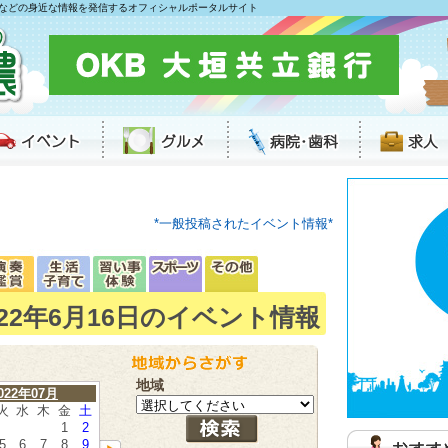
などの身近な情報を発信するオフィシャルポータルサイト
*一般投稿されたイベント情報*
022年6月16日のイベント情報
地域
022年07月
火
水
木
金
土
1
2
5
6
7
8
9