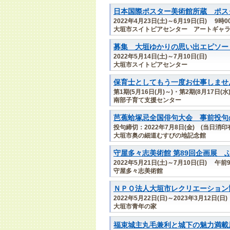
日本国際ポスター美術館所蔵 ポスター
2022年4月23日(土)～6月19日(日) 9時
大垣市スイトピアセンター アートギャ
募集 大垣ゆかりの思い出エピソー
2022年5月14日(土)～7月10日(日)
大垣市スイトピアセンター
保育士としてもう一度お仕事しませ
第1期(5月16日(月)～)・第2期(8月17日
南部子育て支援センター
芭蕉蛤塚忌全国俳句大会 事前投句
投句締切：2022年7月8日(金) (当日消印
大垣市奥の細道むすびの地記念館
守屋多々志美術館 第89回企画展 
2022年5月21日(土)～7月10日(日)
守屋多々志美術館
ＮＰＯ法人大垣市レクリエーション
2022年5月22日(日)～2023年3月12日(日)
大垣市青年の家
福束城主丸毛兼利と城下の魅力満載展