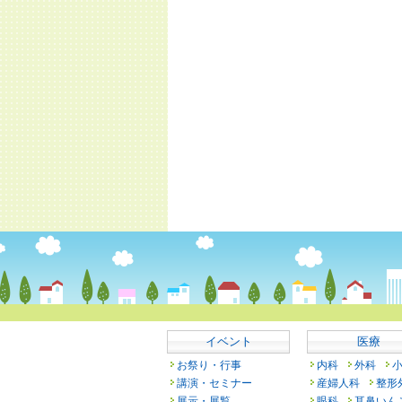
イベント
医療
お祭り・行事
内科
外科
講演・セミナー
産婦人科
整形
展示・展覧
眼科
耳鼻いん