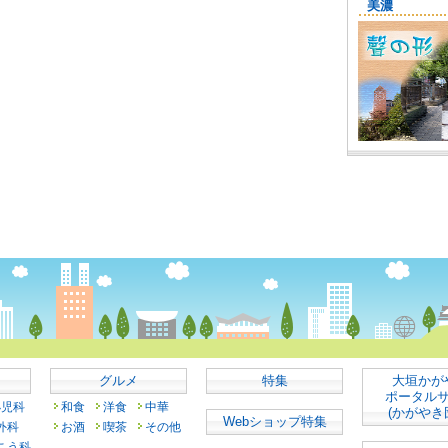
グルメ
特集
大垣かが
ポータル
小児科
和食
洋食
中華
(かがやき
Webショップ特集
外科
お酒
喫茶
その他
こう科