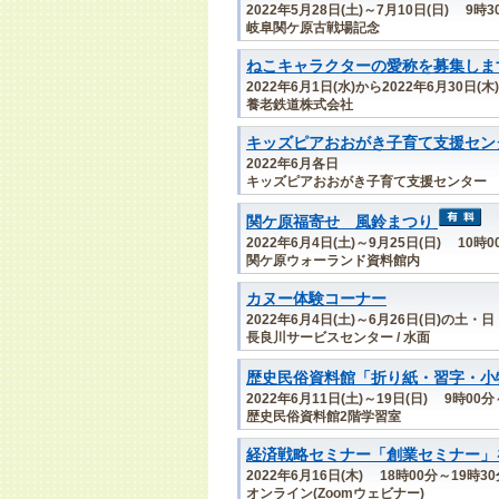
2022年5月28日(土)～7月10日(日) 9時
岐阜関ケ原古戦場記念
ねこキャラクターの愛称を募集しま
2022年6月1日(水)から2022年6月30日(木
養老鉄道株式会社
キッズピアおおがき子育て支援セン
2022年6月各日
キッズピアおおがき子育て支援センター
関ケ原福寄せ 風鈴まつり
2022年6月4日(土)～9月25日(日) 10時
関ケ原ウォーランド資料館内
カヌー体験コーナー
2022年6月4日(土)～6月26日(日)の土・
長良川サービスセンター / 水面
歴史民俗資料館「折り紙・習字・小
2022年6月11日(土)～19日(日) 9時00
歴史民俗資料館2階学習室
経済戦略セミナー「創業セミナー」
2022年6月16日(木) 18時00分～19時3
オンライン(Zoomウェビナー)