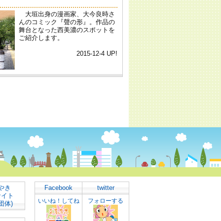
やき
Facebook
twitter
サイト
いいね！してね
フォローする
団体)