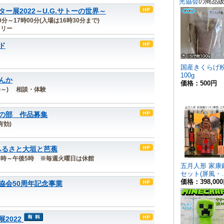
展2022～U.G.サトーの世界～
00分～17時00分(入場は16時30分まで)
ラリー
ド
んか
(水)～) 相談・体験
の部 作品募集
有効)
ふるさと大垣と芭蕉
 午前9時～午後5時 ※毎週火曜日は休館
協会50周年記念事業
2022