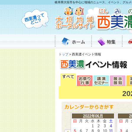
岐阜県大垣市を中心に地域のニュース、イベント、グルメ
トップ
> 西美濃イベント情報
2
2022年06月
2
日
月
火
水
木
金
土
日
月
1
2
3
4
5
6
7
8
9
10
11
3
4