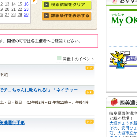
12
13
14
15
16
19
20
21
22
23
26
27
28
29
30
す。開催の可否は各主催者へご確認ください。
開催中のイベント
[予定]
でチコちゃんに叱られる!」「ネイチャー
金)の土・日・祝日 (1)午後2時～(2)午前11時～、午後4時
ム
美濃通行手形