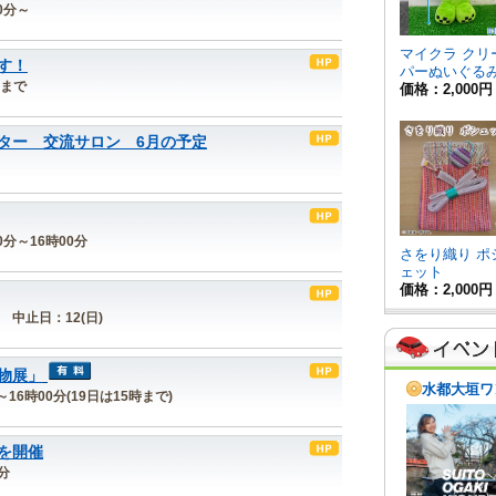
30分～
す！
)まで
ター 交流サロン 6月の予定
00分～16時00分
日 中止日：12(日)
物展」
分～16時00分(19日は15時まで)
を開催
0分