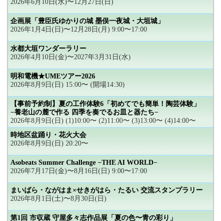
2026年6月10日(水)〜12月27日(日)
企画展「豊臣氏ゆかりの城 墨俣一夜城・大垣城」
2026年1月4日(日)〜12月28日(月) 9:00〜17:00
水都大垣ワンダーラリー
2026年4月10日(金)〜2027年3月31日(水)
明和電機★UMEツアー2026
2026年8月9日(日) 15:00〜 (開場14:30)
【事前予約制】夏の工作体験6「初めてでも簡単！陶芸体験」
−養老山の麓で作る 四季を奏でるお皿と器たち−
2026年8月9日(日) (1)10:00〜 (2)11:00〜 (3)13:00〜 (4)14:00〜
時地区盆踊り・花火大会
2026年8月9日(日) 20:20〜
Asobeats Summer Challenge −THE AI WORLD−
2026年7月17日(金)〜8月16日(日) 9:00〜17:00
まいばら・ながはま×せきがはら・たるい 交流スタンプラリー
2026年8月1日(土)〜8月30日(日)
第1回 市収蔵 守屋多々志作品展「夏の色〜青の彩り」