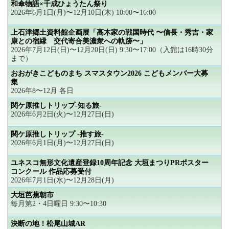
和傘物語×千成ひょうたん祭り
2026年6月1日(月)〜12月10日(木) 10:00〜16:00
上石津郷土資料館企画展「高木家の戦国時代 〜信長・秀吉・家
康との宿縁 交代寄合美濃衆への軌跡〜」
2026年7月12日(日)〜12月20日(日) 9:30〜17:00（入館は16時30分
まで）
おおがきこどものまち スマスタウン2026 こどもメンバー大募
集
2026年8〜12月 各日
関ケ原推しトリップ-知る旅-
2026年6月2日(火)〜12月27日(日)
関ケ原推しトリップ -推す旅-
2026年6月1日(月)〜12月27日(日)
ユネスコ無形文化遺産登録10周年記念 大垣まつりPRポスター
コンクール 作品応募受付
2026年7月1日(水)〜12月28日(月)
大垣芭蕉朝市
毎月第2・4日曜日 9:30〜10:30
決断の地！松尾山城AR