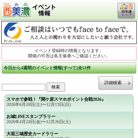
西美濃
トップ
イベント登録時の情報となります。
開催の可否は各主催者へご確認ください。
今日から4週間のイベント情報[すべて]全51件
詳細検索
スマホで参戦！『関ケ原スマホポイント合戦2026』
2026年6月20日(土)〜12月13日(日)
お城LINEスタンプラリー
2026年4月24日(金)〜12月26日(土)
大垣三城歴史カードラリー