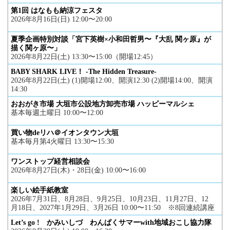
第1回 はなもも納涼フェスタ
2026年8月16日(日) 12:00〜20:00
夏季企画特別対談「宮下英樹×小和田哲男〜『大乱 関ヶ原』が
描く関ヶ原〜」
2026年8月22日(土) 13:30〜15:00（開場12:45）
BABY SHARK LIVE！ -The Hidden Treasure-
2026年8月22日(土) (1)開場12:00、開演12:30 (2)開場14:00、開演
14:30
おおがき市場 大垣市公設地方卸売市場 ハッピーマルシェ
基本毎週土曜日 10:00〜12:00
買い物deリハ＠イオンタウン大垣
基本毎月第4火曜日 13:30〜15:30
ワンストップ経営相談会
2026年8月27日(木)・28日(金) 10:00〜16:00
楽しい絵手紙教室
2026年7月31日、8月28日、9月25日、10月23日、11月27日、12
月18日、2027年1月29日、3月26日 10:00〜11:50 ※8回連続講座
Let’s go ! かみいしづ わんぱくサマーwith地域おこし協力隊