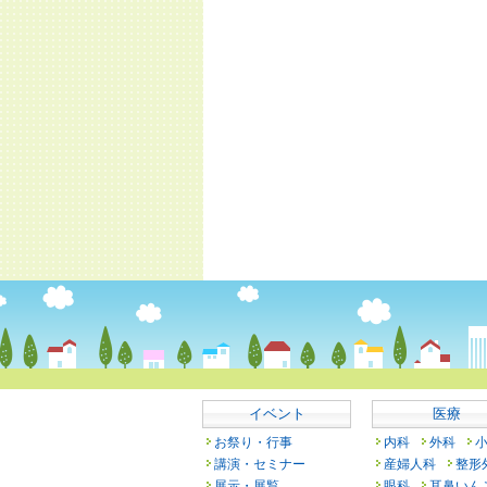
イベント
医療
お祭り・行事
内科
外科
講演・セミナー
産婦人科
整形
展示・展覧
眼科
耳鼻いん