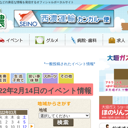
などの身近な情報を発信するオフィシャルポータルサイト
*一般投稿されたイベント情報*
022年2月14日のイベント情報
地域
022年03月
火
水
木
金
土
1
2
3
4
5
8
9
10
11
12