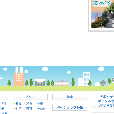
グルメ
特集
大垣かが
ポータル
小児科
和食
洋食
中華
(かがやき
Webショップ特集
外科
お酒
喫茶
その他
こう科