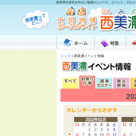
岐阜県大垣市を中心に地域のニュース、イベント、グルメ
トップ
> 西美濃イベント情報
2
2022年02月
2
日
月
火
水
木
金
土
日
月
1
2
3
4
5
6
7
8
9
10
11
12
6
7