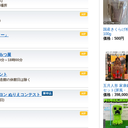
木)
の場所
)
リー」
みつ展
00分～18時00分
ント
 ※記念館の休館日は除く
ヨン ぬりえコンテスト
日)