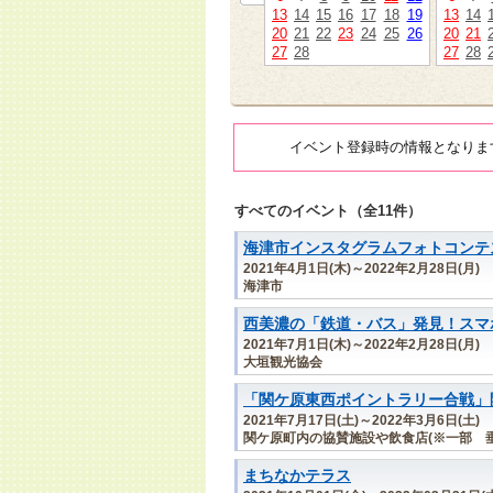
13
14
15
16
17
18
19
13
14
20
21
22
23
24
25
26
20
21
27
28
27
28
イベント登録時の情報となりま
すべてのイベント（全11件）
海津市インスタグラムフォトコンテス
2021年4月1日(木)～2022年2月28日(月)
海津市
西美濃の「鉄道・バス」発見！スマ
2021年7月1日(木)～2022年2月28日(月)
大垣観光協会
「関ケ原東西ポイントラリー合戦」
2021年7月17日(土)～2022年3月6日(土)
関ケ原町内の協賛施設や飲食店(※一部 
まちなかテラス