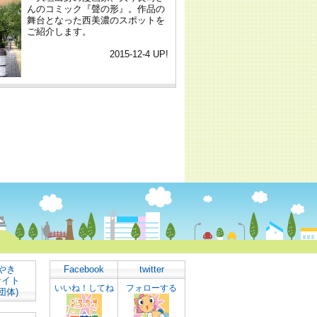
やき
Facebook
twitter
サイト
いいね！してね
フォローする
団体)