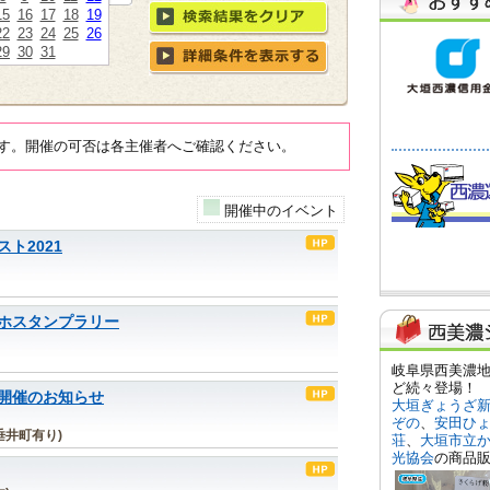
15
16
17
18
19
22
23
24
25
26
29
30
31
す。開催の可否は各主催者へご確認ください。
開催中のイベント
ト2021
ホスタンプラリー
開催のお知らせ
垂井町有り)