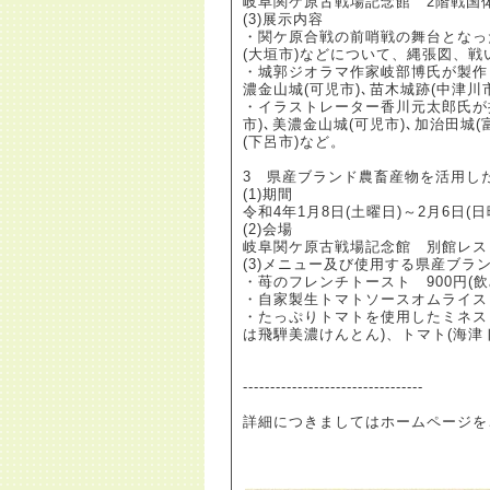
岐阜関ケ原古戦場記念館 2階戦国
(3)展示内容
・関ケ原合戦の前哨戦の舞台となっ
(大垣市)などについて、縄張図、
・城郭ジオラマ作家岐部博氏が製作
濃金山城(可児市)､苗木城跡(中津川市
・イラストレーター香川元太郎氏が
市)､美濃金山城(可児市)､加治田城(
(下呂市)など。
3 県産ブランド農畜産物を活用し
(1)期間
令和4年1月8日(土曜日)～2月6日
(2)会場
岐阜関ケ原古戦場記念館 別館レス
(3)メニュー及び使用する県産ブラ
・苺のフレンチトースト 900円(飲
・自家製生トマトソースオムライス 9
・たっぷりトマトを使用したミネス
は飛騨美濃けんとん)、トマト(海津
---------------------------------
詳細につきましてはホームページを