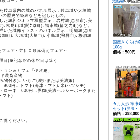
体験コーナー
た岐阜県内の城のパネル展示：岐阜城や大垣城
戦いの歴史的経緯などを記したもの。
した城郭ジオラマ模型展示：岩村城(恵那市)､美
)､松尾山城(関ｹ原町)､福束城(輪之内町)など。
描いた城郭イラストのパネル展示：明知城(恵那
富加町)､大垣城(大垣市)､小島城(飛騨市)､桜洞城
たフェア～井伊直政赤備えフェア～
(日曜日)※記念館の休館日は除く
トラン＆カフェ「伊吹庵」
ンド農畜産物
み物付き)…いちご(濃姫または美濃娘)
00円…トマト(海津トマト)､米(ハツシモ)
トローネ 600円…豚肉(美濃ヘルシーポークまた
トマト)
ご覧ください。