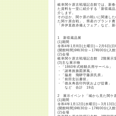
岐阜関ケ原古戦場記念館では、新春
た資料を一堂に紹介する「新収蔵品
介します。
そのほか、関ケ原の戦いに関連した
た関ケ原合戦」、県産のブランド農
「井伊直政赤備えフェア」など、新
1 新収蔵品展
(1)期間
令和4年1月8日(土曜日)～2月6日
(開館時間)9時30分～17時00分(入館
(2)会場
岐阜関ケ原古戦場記念館 2階展示室
(3)主な展示物
・「1860年式軽騎兵用サーベル」
・「諸将旌旗図屏風」
・「脇差 飛騨守藤原氏房」
・「前田玄以書状」
・「徳永寿昌印判状および掟書」
など 合計 19点
2 展示イベント「城から見た関ケ
(1)期間
令和4年1月12日(水曜日)～3月13
(開館時間)9時30分～17時00分(入館
(2)会場