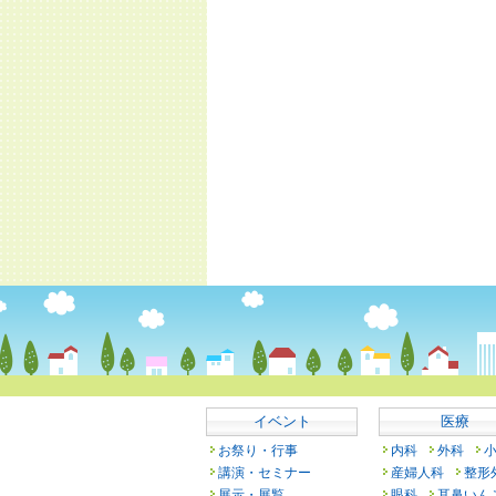
イベント
医療
お祭り・行事
内科
外科
講演・セミナー
産婦人科
整形
展示・展覧
眼科
耳鼻いん