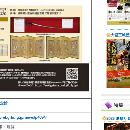
念館
pref.gifu.lg.jp/news/p4094/
示・展覧