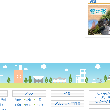
グルメ
特集
大垣かが
ポータル
小児科
和食
洋食
中華
(かがやき
Webショップ特集
外科
お酒
喫茶
その他
こう科