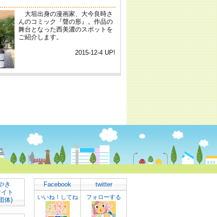
やき
Facebook
twitter
サイト
いいね！してね
フォローする
団体)