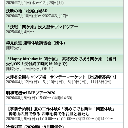
2026年7月1日(水)〜12月28日(月)
決断の地！松尾山城AR
2026年7月18日(土)〜2027年3月17日
「決戦！関ケ原」没入型サウンドツアー
2025年6月4日〜
樽見鉄道 運転体験講習会（団体）
随時受付
「Happy birthday in 関ケ原」−武将気分で祝う関ケ原−（当日
受付OK！受付終了時間16:00まで）
随時受付（当日受付OK！）
大津谷公園キャンプ場 サンデーマーケット【出店者募集中】
2026年4月12日(日)、5月10日(日)、8月9日(日)、11月8日(日)
明和電機★UMEツアー2026
2026年8月9日(日) 15:00〜 (開場14:30)
【事前予約制】夏の工作体験6「初めてでも簡単！陶芸体験」
−養老山の麓で作る 四季を奏でるお皿と器たち−
2026年8月9日(日) (1)10:00〜 (2)11:00〜 (3)13:00〜 (4)14:00〜
冷酒列車（2026年8・9月開催分）