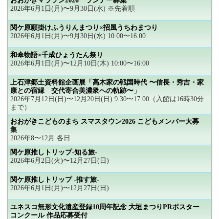
おおがきマラソン2026 ランナー募集
2026年6月1日(月)〜9月30日(水) ※先着順
関ケ原願掛けふうりんまつり×招風うちわまつり
2026年6月1日(月)〜9月30日(水) 10:00〜16:00
和傘物語×千成ひょうたん祭り
2026年6月1日(月)〜12月10日(木) 10:00〜16:00
上石津郷土資料館企画展「高木家の戦国時代 〜信長・秀吉・家
康との宿縁 交代寄合美濃衆への軌跡〜」
2026年7月12日(日)〜12月20日(日) 9:30〜17:00（入館は16時30分
まで）
おおがきこどものまち スマスタウン2026 こどもメンバー大募
集
2026年8〜12月 各日
関ケ原推しトリップ-知る旅-
2026年6月2日(火)〜12月27日(日)
関ケ原推しトリップ -推す旅-
2026年6月1日(月)〜12月27日(日)
ユネスコ無形文化遺産登録10周年記念 大垣まつりPRポスター
コンクール 作品応募受付