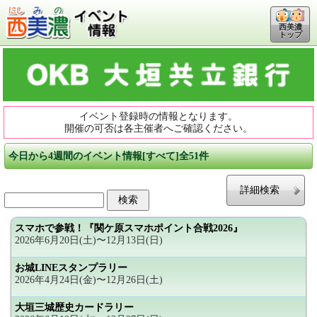
西美濃
トップ
イベント登録時の情報となります。
開催の可否は各主催者へご確認ください。
今日から4週間のイベント情報[すべて]全51件
詳細検索
スマホで参戦！『関ケ原スマホポイント合戦2026』
2026年6月20日(土)〜12月13日(日)
お城LINEスタンプラリー
2026年4月24日(金)〜12月26日(土)
大垣三城歴史カードラリー