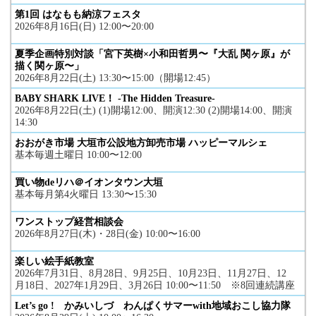
第1回 はなもも納涼フェスタ
2026年8月16日(日) 12:00〜20:00
夏季企画特別対談「宮下英樹×小和田哲男〜『大乱 関ヶ原』が
描く関ヶ原〜」
2026年8月22日(土) 13:30〜15:00（開場12:45）
BABY SHARK LIVE！ -The Hidden Treasure-
2026年8月22日(土) (1)開場12:00、開演12:30 (2)開場14:00、開演
14:30
おおがき市場 大垣市公設地方卸売市場 ハッピーマルシェ
基本毎週土曜日 10:00〜12:00
買い物deリハ＠イオンタウン大垣
基本毎月第4火曜日 13:30〜15:30
ワンストップ経営相談会
2026年8月27日(木)・28日(金) 10:00〜16:00
楽しい絵手紙教室
2026年7月31日、8月28日、9月25日、10月23日、11月27日、12
月18日、2027年1月29日、3月26日 10:00〜11:50 ※8回連続講座
Let’s go ! かみいしづ わんぱくサマーwith地域おこし協力隊