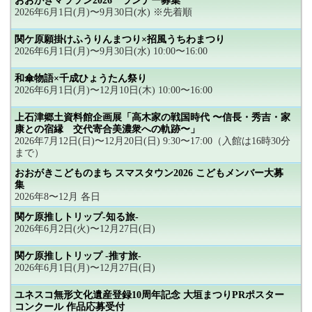
おおがきマラソン2026 ランナー募集
2026年6月1日(月)〜9月30日(水) ※先着順
関ケ原願掛けふうりんまつり×招風うちわまつり
2026年6月1日(月)〜9月30日(水) 10:00〜16:00
和傘物語×千成ひょうたん祭り
2026年6月1日(月)〜12月10日(木) 10:00〜16:00
上石津郷土資料館企画展「高木家の戦国時代 〜信長・秀吉・家
康との宿縁 交代寄合美濃衆への軌跡〜」
2026年7月12日(日)〜12月20日(日) 9:30〜17:00（入館は16時30分
まで）
おおがきこどものまち スマスタウン2026 こどもメンバー大募
集
2026年8〜12月 各日
関ケ原推しトリップ-知る旅-
2026年6月2日(火)〜12月27日(日)
関ケ原推しトリップ -推す旅-
2026年6月1日(月)〜12月27日(日)
ユネスコ無形文化遺産登録10周年記念 大垣まつりPRポスター
コンクール 作品応募受付