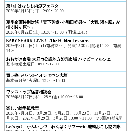
第1回 はなもも納涼フェスタ
2026年8月16日(日) 12:00〜20:00
夏季企画特別対談「宮下英樹×小和田哲男〜『大乱 関ヶ原』が
描く関ヶ原〜」
2026年8月22日(土) 13:30〜15:00（開場12:45）
BABY SHARK LIVE！ -The Hidden Treasure-
2026年8月22日(土) (1)開場12:00、開演12:30 (2)開場14:00、開演
14:30
おおがき市場 大垣市公設地方卸売市場 ハッピーマルシェ
基本毎週土曜日 10:00〜12:00
買い物deリハ＠イオンタウン大垣
基本毎月第4火曜日 13:30〜15:30
ワンストップ経営相談会
2026年8月27日(木)・28日(金) 10:00〜16:00
楽しい絵手紙教室
2026年7月31日、8月28日、9月25日、10月23日、11月27日、12
月18日、2027年1月29日、3月26日 10:00〜11:50 ※8回連続講座
Let’s go ! かみいしづ わんぱくサマーwith地域おこし協力隊