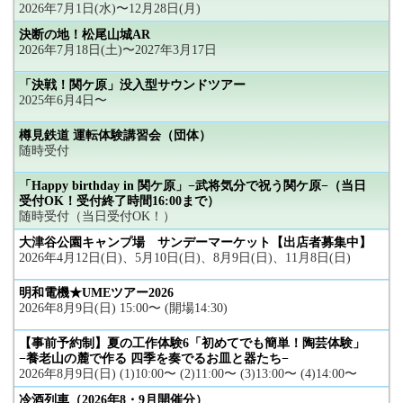
2026年7月1日(水)〜12月28日(月)
決断の地！松尾山城AR
2026年7月18日(土)〜2027年3月17日
「決戦！関ケ原」没入型サウンドツアー
2025年6月4日〜
樽見鉄道 運転体験講習会（団体）
随時受付
「Happy birthday in 関ケ原」−武将気分で祝う関ケ原−（当日
受付OK！受付終了時間16:00まで）
随時受付（当日受付OK！）
大津谷公園キャンプ場 サンデーマーケット【出店者募集中】
2026年4月12日(日)、5月10日(日)、8月9日(日)、11月8日(日)
明和電機★UMEツアー2026
2026年8月9日(日) 15:00〜 (開場14:30)
【事前予約制】夏の工作体験6「初めてでも簡単！陶芸体験」
−養老山の麓で作る 四季を奏でるお皿と器たち−
2026年8月9日(日) (1)10:00〜 (2)11:00〜 (3)13:00〜 (4)14:00〜
冷酒列車（2026年8・9月開催分）