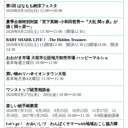
第1回 はなもも納涼フェスタ
2026年8月16日(日) 12:00〜20:00
夏季企画特別対談「宮下英樹×小和田哲男〜『大乱 関ヶ原』が
描く関ヶ原〜」
2026年8月22日(土) 13:30〜15:00（開場12:45）
BABY SHARK LIVE！ -The Hidden Treasure-
2026年8月22日(土) (1)開場12:00、開演12:30 (2)開場14:00、開演
14:30
おおがき市場 大垣市公設地方卸売市場 ハッピーマルシェ
基本毎週土曜日 10:00〜12:00
買い物deリハ＠イオンタウン大垣
基本毎月第4火曜日 13:30〜15:30
ワンストップ経営相談会
2026年8月27日(木)・28日(金) 10:00〜16:00
楽しい絵手紙教室
2026年7月31日、8月28日、9月25日、10月23日、11月27日、12
月18日、2027年1月29日、3月26日 10:00〜11:50 ※8回連続講座
Let’s go ! かみいしづ わんぱくサマーwith地域おこし協力隊