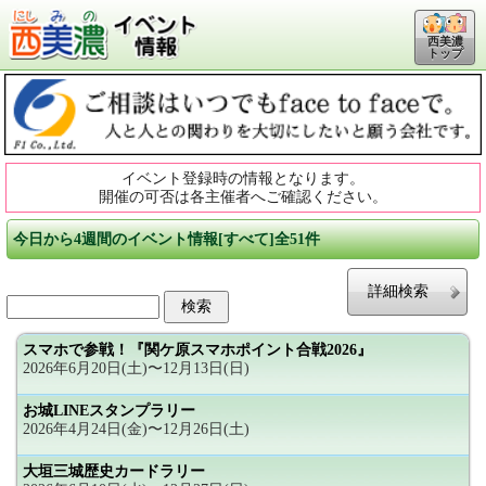
西美濃
トップ
イベント登録時の情報となります。
開催の可否は各主催者へご確認ください。
今日から4週間のイベント情報[すべて]全51件
詳細検索
スマホで参戦！『関ケ原スマホポイント合戦2026』
2026年6月20日(土)〜12月13日(日)
お城LINEスタンプラリー
2026年4月24日(金)〜12月26日(土)
大垣三城歴史カードラリー