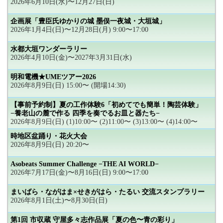
2026年6月10日(水)〜12月27日(日)
企画展「豊臣氏ゆかりの城 墨俣一夜城・大垣城」
2026年1月4日(日)〜12月28日(月) 9:00〜17:00
水都大垣ワンダーラリー
2026年4月10日(金)〜2027年3月31日(水)
明和電機★UMEツアー2026
2026年8月9日(日) 15:00〜 (開場14:30)
【事前予約制】夏の工作体験6「初めてでも簡単！陶芸体験」
−養老山の麓で作る 四季を奏でるお皿と器たち−
2026年8月9日(日) (1)10:00〜 (2)11:00〜 (3)13:00〜 (4)14:00〜
時地区盆踊り・花火大会
2026年8月9日(日) 20:20〜
Asobeats Summer Challenge −THE AI WORLD−
2026年7月17日(金)〜8月16日(日) 9:00〜17:00
まいばら・ながはま×せきがはら・たるい 交流スタンプラリー
2026年8月1日(土)〜8月30日(日)
第1回 市収蔵 守屋多々志作品展「夏の色〜青の彩り」