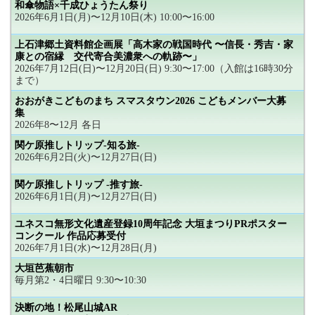
和傘物語×千成ひょうたん祭り
2026年6月1日(月)〜12月10日(木) 10:00〜16:00
上石津郷土資料館企画展「高木家の戦国時代 〜信長・秀吉・家
康との宿縁 交代寄合美濃衆への軌跡〜」
2026年7月12日(日)〜12月20日(日) 9:30〜17:00（入館は16時30分
まで）
おおがきこどものまち スマスタウン2026 こどもメンバー大募
集
2026年8〜12月 各日
関ケ原推しトリップ-知る旅-
2026年6月2日(火)〜12月27日(日)
関ケ原推しトリップ -推す旅-
2026年6月1日(月)〜12月27日(日)
ユネスコ無形文化遺産登録10周年記念 大垣まつりPRポスター
コンクール 作品応募受付
2026年7月1日(水)〜12月28日(月)
大垣芭蕉朝市
毎月第2・4日曜日 9:30〜10:30
決断の地！松尾山城AR