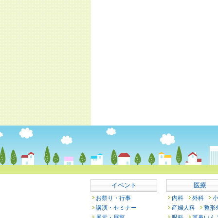
イベント
医療
お祭り・行事
内科
外科
講演・セミナー
産婦人科
整形
展示・展覧
眼科
耳鼻いん