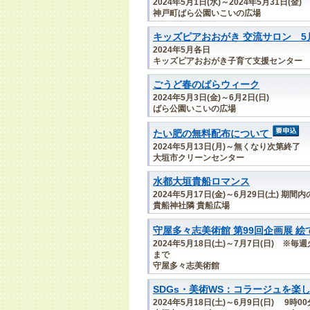
2024年5月1日(水)～2024年5月31日(金)
神戸町ばら公園いこいの広場
キッズピアおおがき 交流サロン 5
2024年5月各日
キッズピアおおがき子育て支援センター
ごうど春のばらウィーク
2024年5月3日(金)～6月2日(日)
ばら公園いこいの広場
たい肥の無料配布について
2024年5月13日(月)～無くなり次第終了 
大垣市クリーンセンター
水都大垣貴船ロマンス
2024年5月17日(金)～6月29日(土) 期
貴船神社隣 貴船広場
守屋多々志美術館 第99回企画展 絵
2024年5月18日(土)～7月7日(日) ※
まで
守屋多々志美術館
SDGs・美術WS：コラージュを楽
2024年5月18日(土)～6月9日(日) 9時