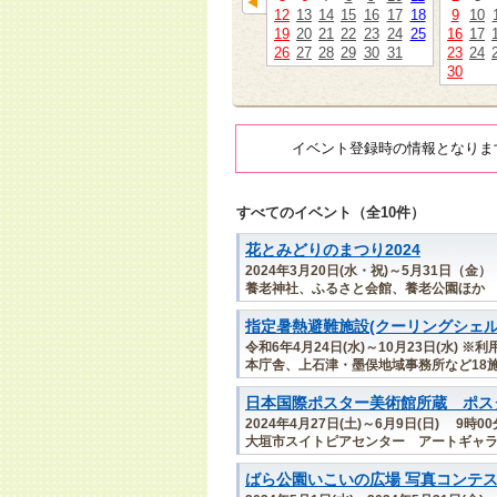
12
13
14
15
16
17
18
9
10
19
20
21
22
23
24
25
16
17
26
27
28
29
30
31
23
24
30
イベント登録時の情報となりま
すべてのイベント（全10件）
花とみどりのまつり2024
2024年3月20日(水・祝)～5月31日（金）
養老神社、ふるさと会館、養老公園ほか
指定暑熱避難施設(クーリングシェ
令和6年4月24日(水)～10月23日(水)
本庁舎、上石津・墨俣地域事務所など18
日本国際ポスター美術館所蔵 ポスタ
2024年4月27日(土)～6月9日(日) 9時0
大垣市スイトピアセンター アートギャ
ばら公園いこいの広場 写真コンテスト