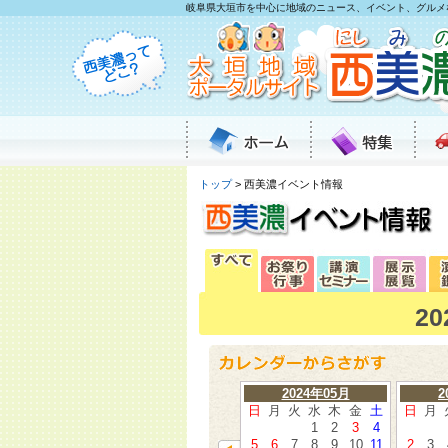
岐阜県大垣市を中心に地域のニュース、イベント、グルメ
トップ
> 西美濃イベント情報
2
2024年05月
2
日
月
火
水
木
金
土
日
月
1
2
3
4
5
6
7
8
9
10
11
2
3