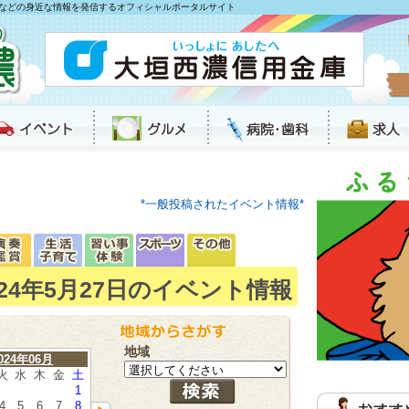
などの身近な情報を発信するオフィシャルポータルサイト
*一般投稿されたイベント情報*
024年5月27日のイベント情報
地域
024年06月
火
水
木
金
土
1
4
5
6
7
8