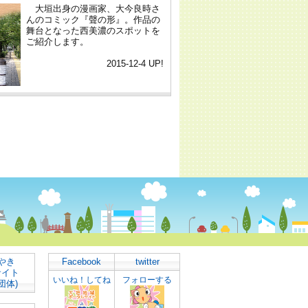
やき
Facebook
twitter
サイト
いいね！してね
フォローする
団体)