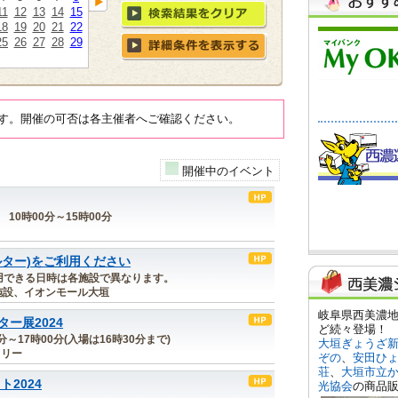
11
12
13
14
15
18
19
20
21
22
25
26
27
28
29
す。開催の可否は各主催者へご確認ください。
開催中のイベント
 10時00分～15時00分
ルター)をご利用ください
 ※利用できる日時は各施設で異なります。
施設、イオンモール大垣
ー展2024
0分～17時00分(入場は16時30分まで)
ラリー
2024