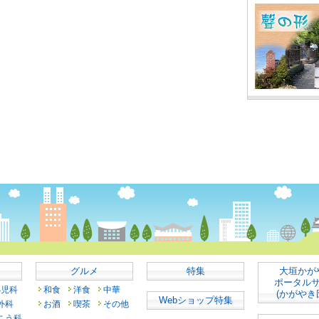
グルメ
特集
大垣かが
ポータル
小児科
和食
洋食
中華
(かがやき
Webショップ特集
外科
お酒
喫茶
その他
こう科