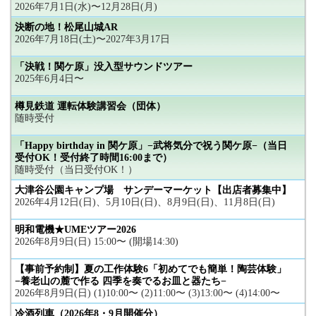
2026年7月1日(水)〜12月28日(月)
決断の地！松尾山城AR
2026年7月18日(土)〜2027年3月17日
「決戦！関ケ原」没入型サウンドツアー
2025年6月4日〜
樽見鉄道 運転体験講習会（団体）
随時受付
「Happy birthday in 関ケ原」−武将気分で祝う関ケ原−（当日
受付OK！受付終了時間16:00まで）
随時受付（当日受付OK！）
大津谷公園キャンプ場 サンデーマーケット【出店者募集中】
2026年4月12日(日)、5月10日(日)、8月9日(日)、11月8日(日)
明和電機★UMEツアー2026
2026年8月9日(日) 15:00〜 (開場14:30)
【事前予約制】夏の工作体験6「初めてでも簡単！陶芸体験」
−養老山の麓で作る 四季を奏でるお皿と器たち−
2026年8月9日(日) (1)10:00〜 (2)11:00〜 (3)13:00〜 (4)14:00〜
冷酒列車（2026年8・9月開催分）