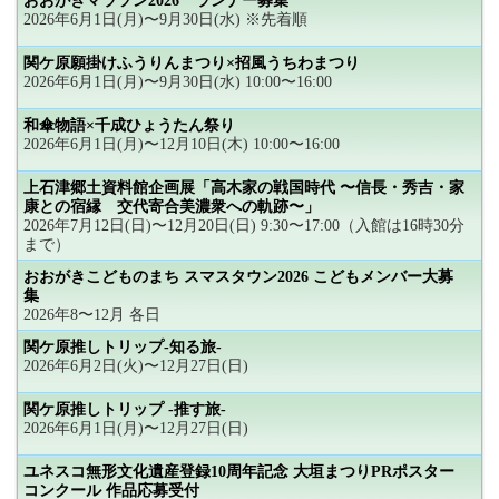
おおがきマラソン2026 ランナー募集
2026年6月1日(月)〜9月30日(水) ※先着順
関ケ原願掛けふうりんまつり×招風うちわまつり
2026年6月1日(月)〜9月30日(水) 10:00〜16:00
和傘物語×千成ひょうたん祭り
2026年6月1日(月)〜12月10日(木) 10:00〜16:00
上石津郷土資料館企画展「高木家の戦国時代 〜信長・秀吉・家
康との宿縁 交代寄合美濃衆への軌跡〜」
2026年7月12日(日)〜12月20日(日) 9:30〜17:00（入館は16時30分
まで）
おおがきこどものまち スマスタウン2026 こどもメンバー大募
集
2026年8〜12月 各日
関ケ原推しトリップ-知る旅-
2026年6月2日(火)〜12月27日(日)
関ケ原推しトリップ -推す旅-
2026年6月1日(月)〜12月27日(日)
ユネスコ無形文化遺産登録10周年記念 大垣まつりPRポスター
コンクール 作品応募受付