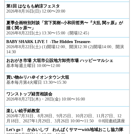
第1回 はなもも納涼フェスタ
2026年8月16日(日) 12:00〜20:00
夏季企画特別対談「宮下英樹×小和田哲男〜『大乱 関ヶ原』が
描く関ヶ原〜」
2026年8月22日(土) 13:30〜15:00（開場12:45）
BABY SHARK LIVE！ -The Hidden Treasure-
2026年8月22日(土) (1)開場12:00、開演12:30 (2)開場14:00、開演
14:30
おおがき市場 大垣市公設地方卸売市場 ハッピーマルシェ
基本毎週土曜日 10:00〜12:00
買い物deリハ＠イオンタウン大垣
基本毎月第4火曜日 13:30〜15:30
ワンストップ経営相談会
2026年8月27日(木)・28日(金) 10:00〜16:00
楽しい絵手紙教室
2026年7月31日、8月28日、9月25日、10月23日、11月27日、12
月18日、2027年1月29日、3月26日 10:00〜11:50 ※8回連続講座
Let’s go ! かみいしづ わんぱくサマーwith地域おこし協力隊