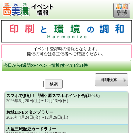
西美濃
トップ
イベント登録時の情報となります。
開催の可否は各主催者へご確認ください。
今日から4週間のイベント情報[すべて]全51件
詳細検索
スマホで参戦！『関ケ原スマホポイント合戦2026』
2026年6月20日(土)〜12月13日(日)
お城LINEスタンプラリー
2026年4月24日(金)〜12月26日(土)
大垣三城歴史カードラリー