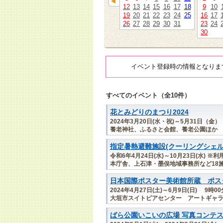
12
13
14
15
16
17
18
9
10
19
20
21
22
23
24
25
16
17
26
27
28
29
30
31
23
24
30
イベント登録時の情報となりま
すべてのイベント（全10件）
花とみどりのまつり2024
2024年3月20日(水・祝)～5月31日（金）
養老神社、ふるさと会館、養老公園ほか
指定暑熱避難施設(クーリングシェ
令和6年4月24日(水)～10月23日(水)
本庁舎、上石津・墨俣地域事務所など18
日本国際ポスター美術館所蔵 ポスタ
2024年4月27日(土)～6月9日(日) 9時0
大垣市スイトピアセンター アートギャ
ばら公園いこいの広場 写真コンテスト