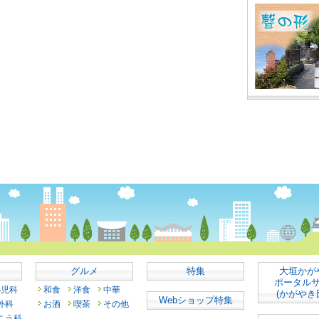
グルメ
特集
大垣かが
ポータル
小児科
和食
洋食
中華
(かがやき
Webショップ特集
外科
お酒
喫茶
その他
こう科