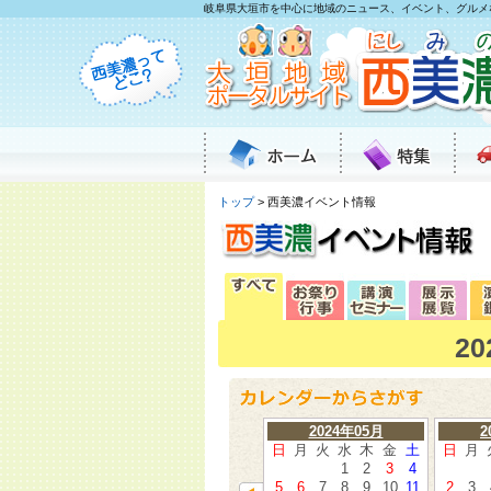
岐阜県大垣市を中心に地域のニュース、イベント、グルメ
トップ
> 西美濃イベント情報
2
2024年05月
2
日
月
火
水
木
金
土
日
月
1
2
3
4
5
6
7
8
9
10
11
2
3