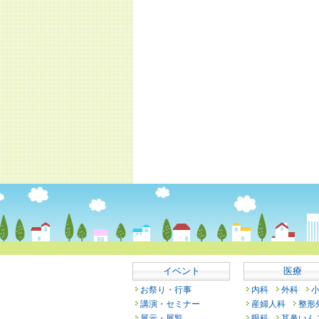
イベント
医療
お祭り・行事
内科
外科
講演・セミナー
産婦人科
整形
展示・展覧
眼科
耳鼻いん