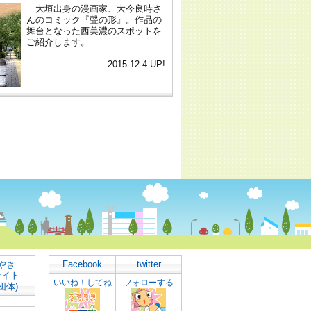
やき
Facebook
twitter
サイト
いいね！してね
フォローする
団体)