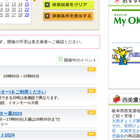
11
12
13
14
15
18
19
20
21
22
25
26
27
28
29
す。開催の可否は各主催者へご確認ください。
開催中のイベント
 10時00分～15時00分
ルター)をご利用ください
 ※利用できる日時は各施設で異なります。
施設、イオンモール大垣
ー展2024
0分～17時00分(入場は16時30分まで)
ラリー
2024