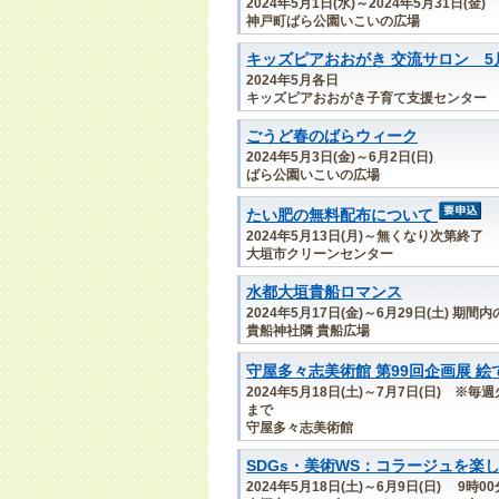
2024年5月1日(水)～2024年5月31日(金)
神戸町ばら公園いこいの広場
キッズピアおおがき 交流サロン 5
2024年5月各日
キッズピアおおがき子育て支援センター
ごうど春のばらウィーク
2024年5月3日(金)～6月2日(日)
ばら公園いこいの広場
たい肥の無料配布について
2024年5月13日(月)～無くなり次第終了 
大垣市クリーンセンター
水都大垣貴船ロマンス
2024年5月17日(金)～6月29日(土) 期
貴船神社隣 貴船広場
守屋多々志美術館 第99回企画展 絵
2024年5月18日(土)～7月7日(日) ※
まで
守屋多々志美術館
SDGs・美術WS：コラージュを楽
2024年5月18日(土)～6月9日(日) 9時