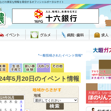
などの身近な情報を発信するオフィシャルポータルサイト
*一般投稿されたイベント情報*
024年5月20日のイベント情報
地域
024年06月
火
水
木
金
土
1
4
5
6
7
8