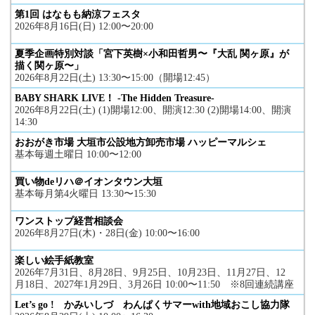
第1回 はなもも納涼フェスタ
2026年8月16日(日) 12:00〜20:00
夏季企画特別対談「宮下英樹×小和田哲男〜『大乱 関ヶ原』が
描く関ヶ原〜」
2026年8月22日(土) 13:30〜15:00（開場12:45）
BABY SHARK LIVE！ -The Hidden Treasure-
2026年8月22日(土) (1)開場12:00、開演12:30 (2)開場14:00、開演
14:30
おおがき市場 大垣市公設地方卸売市場 ハッピーマルシェ
基本毎週土曜日 10:00〜12:00
買い物deリハ＠イオンタウン大垣
基本毎月第4火曜日 13:30〜15:30
ワンストップ経営相談会
2026年8月27日(木)・28日(金) 10:00〜16:00
楽しい絵手紙教室
2026年7月31日、8月28日、9月25日、10月23日、11月27日、12
月18日、2027年1月29日、3月26日 10:00〜11:50 ※8回連続講座
Let’s go ! かみいしづ わんぱくサマーwith地域おこし協力隊