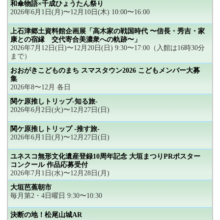
和傘物語×千成ひょうたん祭り
2026年6月1日(月)〜12月10日(木) 10:00〜16:00
上石津郷土資料館企画展「高木家の戦国時代 〜信長・秀吉・家
康との宿縁 交代寄合美濃衆への軌跡〜」
2026年7月12日(日)〜12月20日(日) 9:30〜17:00（入館は16時30分
まで）
おおがきこどものまち スマスタウン2026 こどもメンバー大募
集
2026年8〜12月 各日
関ケ原推しトリップ-知る旅-
2026年6月2日(火)〜12月27日(日)
関ケ原推しトリップ -推す旅-
2026年6月1日(月)〜12月27日(日)
ユネスコ無形文化遺産登録10周年記念 大垣まつりPRポスター
コンクール 作品応募受付
2026年7月1日(水)〜12月28日(月)
大垣芭蕉朝市
毎月第2・4日曜日 9:30〜10:30
決断の地！松尾山城AR