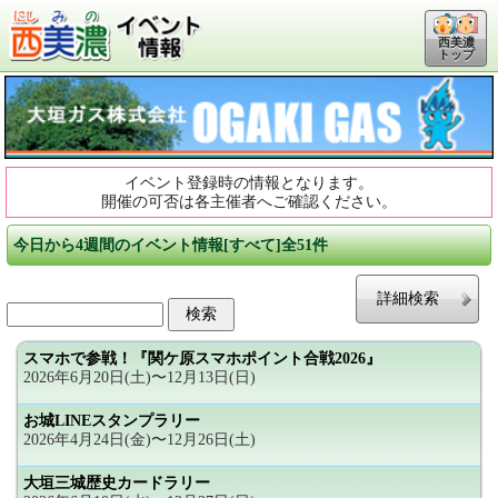
西美濃
トップ
イベント登録時の情報となります。
開催の可否は各主催者へご確認ください。
今日から4週間のイベント情報[すべて]全51件
詳細検索
スマホで参戦！『関ケ原スマホポイント合戦2026』
2026年6月20日(土)〜12月13日(日)
お城LINEスタンプラリー
2026年4月24日(金)〜12月26日(土)
大垣三城歴史カードラリー