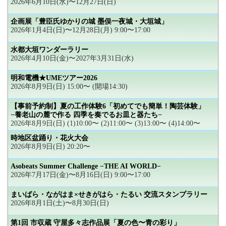
2026年6月10日(水)〜12月27日(日)
企画展「豊臣氏ゆかりの城 墨俣一夜城・大垣城」
2026年1月4日(日)〜12月28日(月) 9:00〜17:00
水都大垣ワンダーラリー
2026年4月10日(金)〜2027年3月31日(水)
明和電機★UMEツアー2026
2026年8月9日(日) 15:00〜 (開場14:30)
【事前予約制】夏の工作体験6「初めてでも簡単！陶芸体験」
−養老山の麓で作る 四季を奏でるお皿と器たち−
2026年8月9日(日) (1)10:00〜 (2)11:00〜 (3)13:00〜 (4)14:00〜
時地区盆踊り・花火大会
2026年8月9日(日) 20:20〜
Asobeats Summer Challenge −THE AI WORLD−
2026年7月17日(金)〜8月16日(日) 9:00〜17:00
まいばら・ながはま×せきがはら・たるい 交流スタンプラリー
2026年8月1日(土)〜8月30日(日)
第1回 市収蔵 守屋多々志作品展「夏の色〜青の彩り」