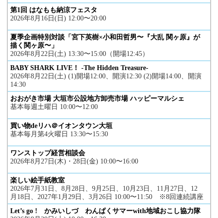
第1回 はなもも納涼フェスタ
2026年8月16日(日) 12:00〜20:00
夏季企画特別対談「宮下英樹×小和田哲男〜『大乱 関ヶ原』が
描く関ヶ原〜」
2026年8月22日(土) 13:30〜15:00（開場12:45）
BABY SHARK LIVE！ -The Hidden Treasure-
2026年8月22日(土) (1)開場12:00、開演12:30 (2)開場14:00、開演
14:30
おおがき市場 大垣市公設地方卸売市場 ハッピーマルシェ
基本毎週土曜日 10:00〜12:00
買い物deリハ＠イオンタウン大垣
基本毎月第4火曜日 13:30〜15:30
ワンストップ経営相談会
2026年8月27日(木)・28日(金) 10:00〜16:00
楽しい絵手紙教室
2026年7月31日、8月28日、9月25日、10月23日、11月27日、12
月18日、2027年1月29日、3月26日 10:00〜11:50 ※8回連続講座
Let’s go ! かみいしづ わんぱくサマーwith地域おこし協力隊