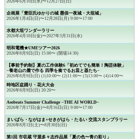
2026年6月10日(水)〜12月27日(日)
企画展「豊臣氏ゆかりの城 墨俣一夜城・大垣城」
2026年1月4日(日)〜12月28日(月) 9:00〜17:00
水都大垣ワンダーラリー
2026年4月10日(金)〜2027年3月31日(水)
明和電機★UMEツアー2026
2026年8月9日(日) 15:00〜 (開場14:30)
【事前予約制】夏の工作体験6「初めてでも簡単！陶芸体験」
−養老山の麓で作る 四季を奏でるお皿と器たち−
2026年8月9日(日) (1)10:00〜 (2)11:00〜 (3)13:00〜 (4)14:00〜
時地区盆踊り・花火大会
2026年8月9日(日) 20:20〜
Asobeats Summer Challenge −THE AI WORLD−
2026年7月17日(金)〜8月16日(日) 9:00〜17:00
まいばら・ながはま×せきがはら・たるい 交流スタンプラリー
2026年8月1日(土)〜8月30日(日)
第1回 市収蔵 守屋多々志作品展「夏の色〜青の彩り」