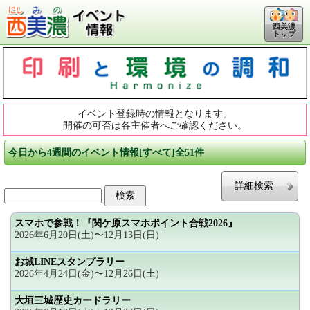
西美濃
トップ
イベント登録時の情報となります。
開催の可否は各主催者へご確認ください。
今日から4週間のイベント情報[すべて]全51件
詳細検索
スマホで参戦！『関ケ原スマホポイント合戦2026』
2026年6月20日(土)〜12月13日(日)
お城LINEスタンプラリー
2026年4月24日(金)〜12月26日(土)
大垣三城歴史カードラリー