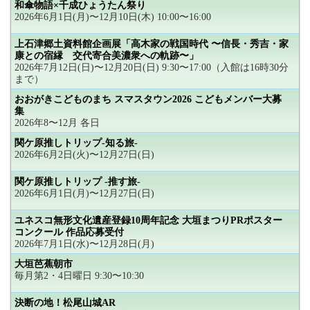
和傘物語×千成ひょうたん祭り
2026年6月1日(月)〜12月10日(木) 10:00〜16:00
上石津郷土資料館企画展「高木家の戦国時代 〜信長・秀吉・家
康との宿縁 交代寄合美濃衆への軌跡〜」
2026年7月12日(日)〜12月20日(日) 9:30〜17:00（入館は16時30分
まで）
おおがきこどものまち スマスタウン2026 こどもメンバー大募
集
2026年8〜12月 各日
関ケ原推しトリップ-知る旅-
2026年6月2日(火)〜12月27日(日)
関ケ原推しトリップ -推す旅-
2026年6月1日(月)〜12月27日(日)
ユネスコ無形文化遺産登録10周年記念 大垣まつりPRポスター
コンクール 作品応募受付
2026年7月1日(水)〜12月28日(月)
大垣芭蕉朝市
毎月第2・4日曜日 9:30〜10:30
決断の地！松尾山城AR