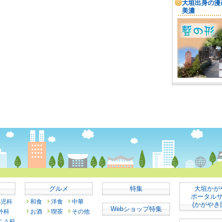
グルメ
特集
大垣かが
ポータル
小児科
和食
洋食
中華
(かがやき
Webショップ特集
外科
お酒
喫茶
その他
こう科