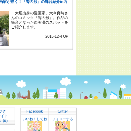
やき
Facebook
twitter
サイト
いいね！してね
フォローする
団体)