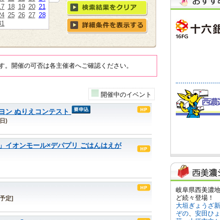
17
18
19
20
21
24
25
26
27
28
31
す。開催の可否は各主催者へご確認ください。
開催中のイベント
ヨン ぬりえコンテスト
日)
」イオンモール×デパプリ ごはんはえが
[予定]