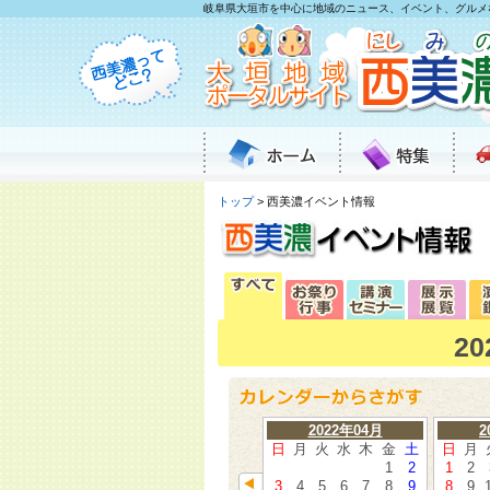
岐阜県大垣市を中心に地域のニュース、イベント、グルメ
トップ
> 西美濃イベント情報
2
2022年04月
2
日
月
火
水
木
金
土
日
月
1
2
1
2
3
4
5
6
7
8
9
8
9