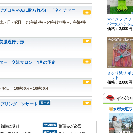
でチコちゃんに叱られる!」「ネイチャー
金)の土・日・祝日 (1)午後2時～(2)午前11時～、午後4時
ム
美濃通行手形
ター 交流サロン 4月の予定
日・祝日 10時00分～16時30分
スプリングコンサート
整理券が必要
先着順に受付