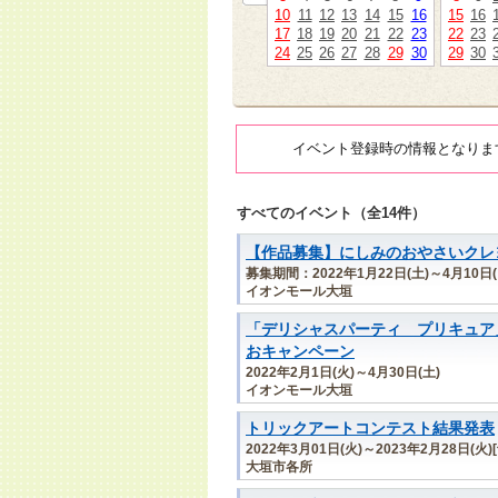
10
11
12
13
14
15
16
15
16
17
18
19
20
21
22
23
22
23
24
25
26
27
28
29
30
29
30
イベント登録時の情報となりま
すべてのイベント（全14件）
【作品募集】にしみのおやさいクレ
募集期間：2022年1月22日(土)～4月10日(
イオンモール大垣
「デリシャスパーティ プリキュア
おキャンペーン
2022年2月1日(火)～4月30日(土)
イオンモール大垣
トリックアートコンテスト結果発表
2022年3月01日(火)～2023年2月28日(火)
大垣市各所