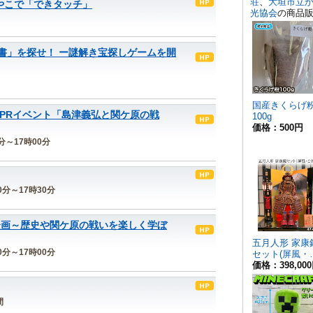
やこで「できタッチ」
書」を探せ！ ー謎解き宝探しゲームを開
念PRイベント「島津義弘と関ケ原の戦
0分～17時00分
00分～17時30分
企画～歴史や関ケ原の戦いを楽しく学ぼ
30分～17時00分
間