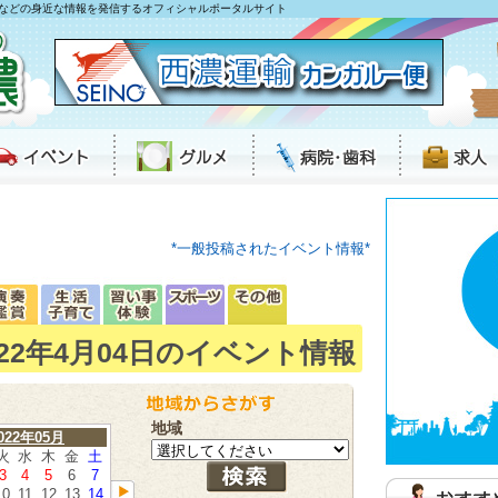
などの身近な情報を発信するオフィシャルポータルサイト
*一般投稿されたイベント情報*
022年4月04日のイベント情報
地域
022年05月
火
水
木
金
土
3
4
5
6
7
10
11
12
13
14