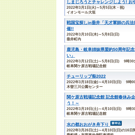
しまじろうとチャレンジしよう! お
2022年3月1日(火)～5月5日(木・祝)
イオンモール大垣
戦国宝探しin垂井「天才軍師の兵法
催!!
2022年3月10日(木)～5月8日(日)
垂井町内
鹿児島・岐阜姉妹県盟約50周年記
い」
2022年3月12日(土)～5月8日(日) 9時3
岐阜関ケ原古戦場記念館
チューリップ祭2022
2022年3月18日(金)～4月10日(日) 9時
木曽三川公園センター
関ケ原古戦場記念館 記念館春休み
う！～
2022年3月19日(土)～4月10日(日) 9時
岐阜関ケ原古戦場記念館
水の都おおがき舟下り
2022年3月26日(土)～4月10日(日)の16日
乗船場：市営東外側駐車場前