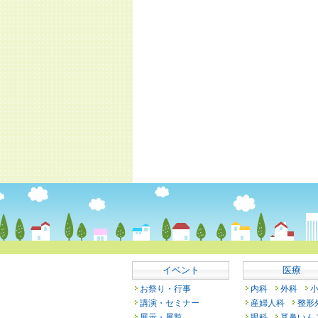
イベント
医療
お祭り・行事
内科
外科
講演・セミナー
産婦人科
整形
展示・展覧
眼科
耳鼻いん