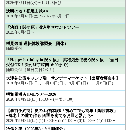
2026年7月1日(水)〜12月28日(月)
決断の地！松尾山城AR
2026年7月18日(土)〜2027年3月17日
「決戦！関ケ原」没入型サウンドツアー
2025年6月4日〜
樽見鉄道 運転体験講習会（団体）
随時受付
「Happy birthday in 関ケ原」−武将気分で祝う関ケ原−（当日
受付OK！受付終了時間16:00まで）
随時受付（当日受付OK！）
大津谷公園キャンプ場 サンデーマーケット【出店者募集中】
2026年4月12日(日)、5月10日(日)、8月9日(日)、11月8日(日)
明和電機★UMEツアー2026
2026年8月9日(日) 15:00〜 (開場14:30)
【事前予約制】夏の工作体験6「初めてでも簡単！陶芸体験」
−養老山の麓で作る 四季を奏でるお皿と器たち−
2026年8月9日(日) (1)10:00〜 (2)11:00〜 (3)13:00〜 (4)14:00〜
冷酒列車（2026年8・9月開催分）