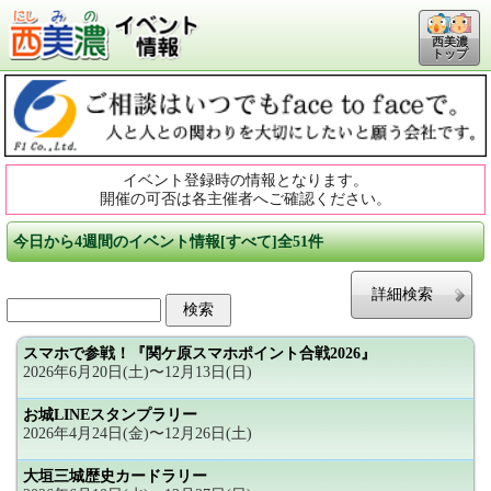
西美濃
トップ
イベント登録時の情報となります。
開催の可否は各主催者へご確認ください。
今日から4週間のイベント情報[すべて]全51件
詳細検索
スマホで参戦！『関ケ原スマホポイント合戦2026』
2026年6月20日(土)〜12月13日(日)
お城LINEスタンプラリー
2026年4月24日(金)〜12月26日(土)
大垣三城歴史カードラリー