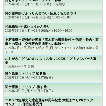
おおがきマラソン2026 ランナー募集
2026年6月1日(月)〜9月30日(水) ※先着順
関ケ原願掛けふうりんまつり×招風うちわまつり
2026年6月1日(月)〜9月30日(水) 10:00〜16:00
和傘物語×千成ひょうたん祭り
2026年6月1日(月)〜12月10日(木) 10:00〜16:00
上石津郷土資料館企画展「高木家の戦国時代 〜信長・秀吉・家
康との宿縁 交代寄合美濃衆への軌跡〜」
2026年7月12日(日)〜12月20日(日) 9:30〜17:00（入館は16時30分
まで）
おおがきこどものまち スマスタウン2026 こどもメンバー大募
集
2026年8〜12月 各日
関ケ原推しトリップ-知る旅-
2026年6月2日(火)〜12月27日(日)
関ケ原推しトリップ -推す旅-
2026年6月1日(月)〜12月27日(日)
ユネスコ無形文化遺産登録10周年記念 大垣まつりPRポスター
コンクール 作品応募受付