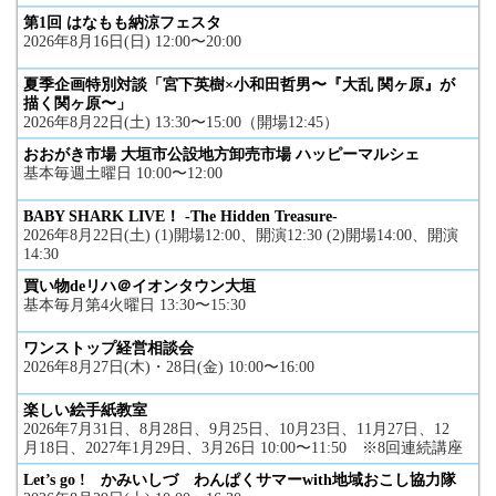
第1回 はなもも納涼フェスタ
2026年8月16日(日) 12:00〜20:00
夏季企画特別対談「宮下英樹×小和田哲男〜『大乱 関ヶ原』が
描く関ヶ原〜」
2026年8月22日(土) 13:30〜15:00（開場12:45）
おおがき市場 大垣市公設地方卸売市場 ハッピーマルシェ
基本毎週土曜日 10:00〜12:00
BABY SHARK LIVE！ -The Hidden Treasure-
2026年8月22日(土) (1)開場12:00、開演12:30 (2)開場14:00、開演
14:30
買い物deリハ＠イオンタウン大垣
基本毎月第4火曜日 13:30〜15:30
ワンストップ経営相談会
2026年8月27日(木)・28日(金) 10:00〜16:00
楽しい絵手紙教室
2026年7月31日、8月28日、9月25日、10月23日、11月27日、12
月18日、2027年1月29日、3月26日 10:00〜11:50 ※8回連続講座
Let’s go ! かみいしづ わんぱくサマーwith地域おこし協力隊