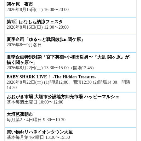
関ケ原 夜市
2026年8月15日(土) 16:00〜20:00
第1回 はなもも納涼フェスタ
2026年8月16日(日) 12:00〜20:00
夏季企画「ゆるっと戦国散歩in関ケ原」
2026年8〜9月各日
夏季企画特別対談「宮下英樹×小和田哲男〜『大乱 関ヶ原』が
描く関ヶ原〜」
2026年8月22日(土) 13:30〜15:00（開場12:45）
BABY SHARK LIVE！ -The Hidden Treasure-
2026年8月22日(土) (1)開場12:00、開演12:30 (2)開場14:00、開演
14:30
おおがき市場 大垣市公設地方卸売市場 ハッピーマルシェ
基本毎週土曜日 10:00〜12:00
大垣芭蕉朝市
毎月第2・4日曜日 9:30〜10:30
買い物deリハ＠イオンタウン大垣
基本毎月第4火曜日 13:30〜15:30