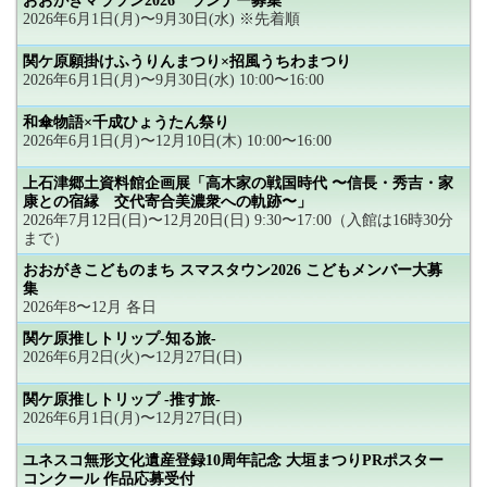
おおがきマラソン2026 ランナー募集
2026年6月1日(月)〜9月30日(水) ※先着順
関ケ原願掛けふうりんまつり×招風うちわまつり
2026年6月1日(月)〜9月30日(水) 10:00〜16:00
和傘物語×千成ひょうたん祭り
2026年6月1日(月)〜12月10日(木) 10:00〜16:00
上石津郷土資料館企画展「高木家の戦国時代 〜信長・秀吉・家
康との宿縁 交代寄合美濃衆への軌跡〜」
2026年7月12日(日)〜12月20日(日) 9:30〜17:00（入館は16時30分
まで）
おおがきこどものまち スマスタウン2026 こどもメンバー大募
集
2026年8〜12月 各日
関ケ原推しトリップ-知る旅-
2026年6月2日(火)〜12月27日(日)
関ケ原推しトリップ -推す旅-
2026年6月1日(月)〜12月27日(日)
ユネスコ無形文化遺産登録10周年記念 大垣まつりPRポスター
コンクール 作品応募受付