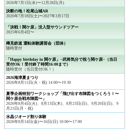
2026年7月1日(水)〜12月28日(月)
決断の地！松尾山城AR
2026年7月18日(土)〜2027年3月17日
「決戦！関ケ原」没入型サウンドツアー
2025年6月4日〜
樽見鉄道 運転体験講習会（団体）
随時受付
「Happy birthday in 関ケ原」−武将気分で祝う関ケ原−（当日
受付OK！受付終了時間16:00まで）
随時受付（当日受付OK！）
2026海津夏まつり
2026年8月11日(火・祝) 14:00〜19:30
夏季企画特別ワークショップ「飛び出す布陣図をつくろう！〜
関ケ原合戦布陣図〜」
2026年8月4日(火)、8月13日(木)、8月23日(日)、9月20日(日)、9
月21日(月・祝)
水晶ジオード割り体験
2026年8月14日(金)〜16日(日) 10:00〜17:00