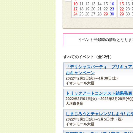
10
11
12
13
14
15
16
15
16
17
18
19
20
21
22
23
22
23
24
25
26
27
28
29
30
29
30
イベント登録時の情報となりま
すべてのイベント（全12件）
「デリシャスパーティ プリキュア
おキャンペーン
2022年2月1日(火)～4月30日(土)
イオンモール大垣
トリックアートコンテスト結果発表
2022年3月01日(火)～2023年2月28日(火)
大垣市各所
しまじろうとチャレンジしよう! お
2022年3月1日(火)～5月5日(木・祝)
イオンモール大垣