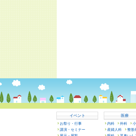
イベント
医療
お祭り・行事
内科
外科
講演・セミナー
産婦人科
整形
展示・展覧
眼科
耳鼻いん