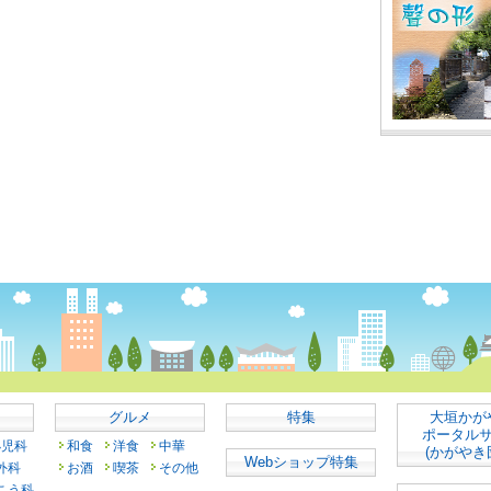
グルメ
特集
大垣かが
ポータル
小児科
和食
洋食
中華
(かがやき
Webショップ特集
外科
お酒
喫茶
その他
こう科