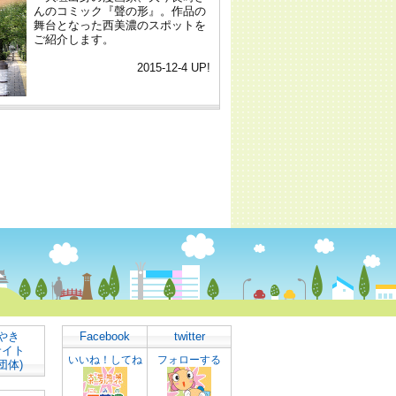
やき
Facebook
twitter
サイト
いいね！してね
フォローする
団体)