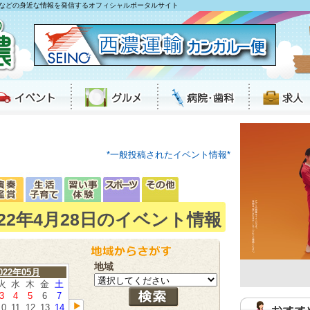
などの身近な情報を発信するオフィシャルポータルサイト
*一般投稿されたイベント情報*
022年4月28日のイベント情報
地域
022年05月
火
水
木
金
土
3
4
5
6
7
10
11
12
13
14