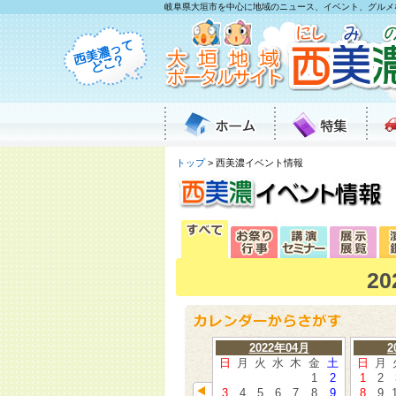
岐阜県大垣市を中心に地域のニュース、イベント、グルメ
トップ
> 西美濃イベント情報
2
2022年04月
2
日
月
火
水
木
金
土
日
月
1
2
1
2
3
4
5
6
7
8
9
8
9