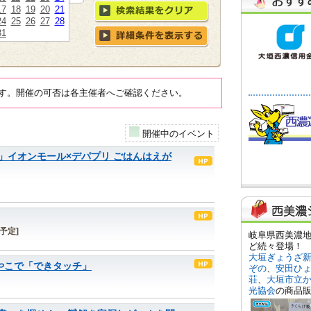
17
18
19
20
21
24
25
26
27
28
31
す。開催の可否は各主催者へご確認ください。
開催中のイベント
」イオンモール×デパプリ ごはんはえが
[予定]
やこで「できタッチ」