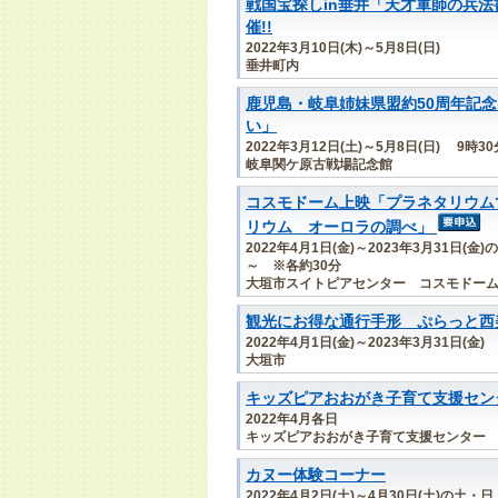
戦国宝探しin垂井「天才軍師の兵法
催!!
2022年3月10日(木)～5月8日(日)
垂井町内
鹿児島・岐阜姉妹県盟約50周年記
い」
2022年3月12日(土)～5月8日(日) 9時3
岐阜関ケ原古戦場記念館
コスモドーム上映「プラネタリウム
リウム オーロラの調べ」
2022年4月1日(金)～2023年3月31日(
～ ※各約30分
大垣市スイトピアセンター コスモドー
観光にお得な通行手形 ぷらっと西
2022年4月1日(金)～2023年3月31日(金)
大垣市
キッズピアおおがき子育て支援セン
2022年4月各日
キッズピアおおがき子育て支援センター
カヌー体験コーナー
2022年4月2日(土)～4月30日(土)の土・