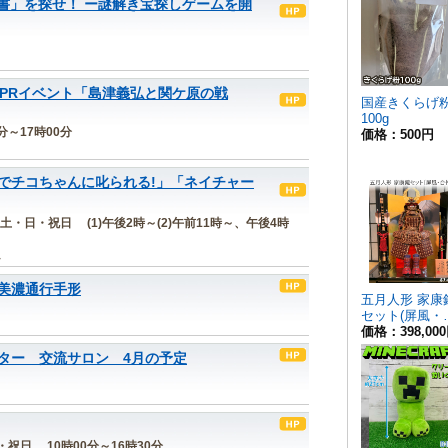
書」を探せ！ ー謎解き宝探しゲームを開
念PRイベント「島津義弘と関ケ原の戦
0分～17時00分
でチコちゃんに叱られる!」「ネイチャー
金)の土・日・祝日 (1)午後2時～(2)午前11時～、午後4時
ム
美濃通行手形
ター 交流サロン 4月の予定
日・祝日 10時00分～16時30分