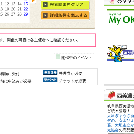
11
12
13
14
15
18
19
20
21
22
25
26
27
28
29
す。開催の可否は各主催者へご確認ください。
開催中のイベント
整理券が必要
先着順に受付
チケットが必要
事前に申込みが必要