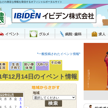
などの身近な情報を発信するオフィシャルポータルサイト
*一般投稿されたイベント情報*
21年12月14日のイベント情報
地域
022年01月
火
水
木
金
土
1
4
5
6
7
8