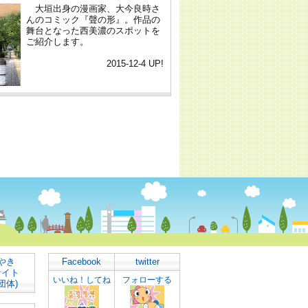
やき
Facebook
twitter
サイト
いいね！してね
フォローする
団体)