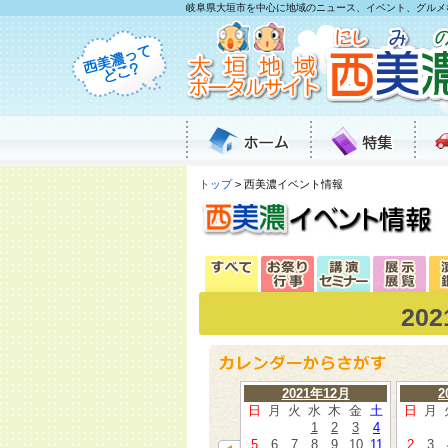
岐阜県大垣市を中心に地域のニュース、イベント、グルメ
トップ
> 西美濃イベント情報
20
2021年12月
2
日
月
火
水
木
金
土
日
月
1
2
3
4
5
6
7
8
9
10
11
2
3