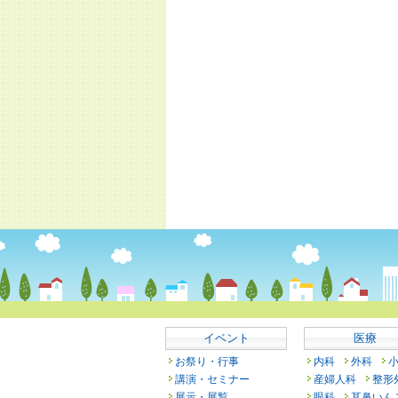
イベント
医療
お祭り・行事
内科
外科
講演・セミナー
産婦人科
整形
展示・展覧
眼科
耳鼻いん