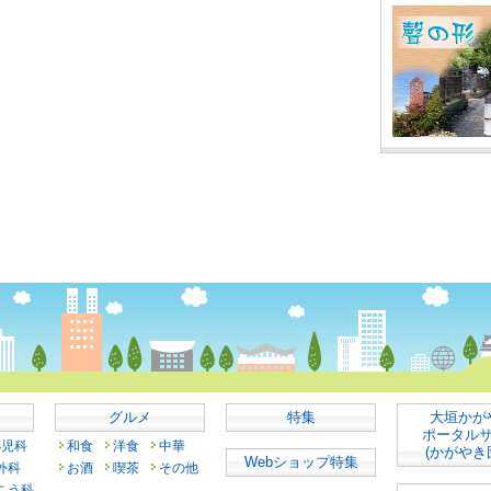
グルメ
特集
大垣かが
ポータル
小児科
和食
洋食
中華
(かがやき
Webショップ特集
外科
お酒
喫茶
その他
こう科