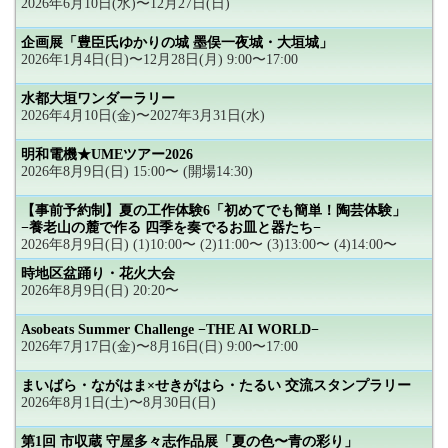
2026年6月10日(水)〜12月27日(日)
企画展「豊臣氏ゆかりの城 墨俣一夜城・大垣城」
2026年1月4日(日)〜12月28日(月) 9:00〜17:00
水都大垣ワンダーラリー
2026年4月10日(金)〜2027年3月31日(水)
明和電機★UMEツアー2026
2026年8月9日(日) 15:00〜 (開場14:30)
【事前予約制】夏の工作体験6「初めてでも簡単！陶芸体験」
−養老山の麓で作る 四季を奏でるお皿と器たち−
2026年8月9日(日) (1)10:00〜 (2)11:00〜 (3)13:00〜 (4)14:00〜
時地区盆踊り・花火大会
2026年8月9日(日) 20:20〜
Asobeats Summer Challenge −THE AI WORLD−
2026年7月17日(金)〜8月16日(日) 9:00〜17:00
まいばら・ながはま×せきがはら・たるい 交流スタンプラリー
2026年8月1日(土)〜8月30日(日)
第1回 市収蔵 守屋多々志作品展「夏の色〜青の彩り」