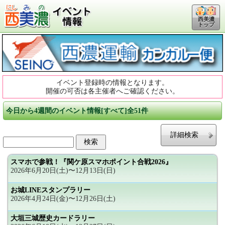
西美濃
トップ
イベント登録時の情報となります。
開催の可否は各主催者へご確認ください。
今日から4週間のイベント情報[すべて]全51件
詳細検索
スマホで参戦！『関ケ原スマホポイント合戦2026』
2026年6月20日(土)〜12月13日(日)
お城LINEスタンプラリー
2026年4月24日(金)〜12月26日(土)
大垣三城歴史カードラリー