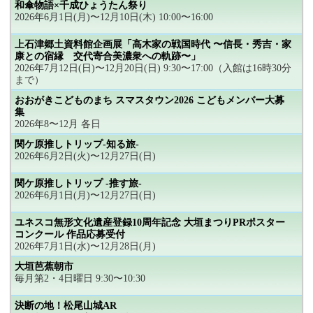
和傘物語×千成ひょうたん祭り
2026年6月1日(月)〜12月10日(木) 10:00〜16:00
上石津郷土資料館企画展「高木家の戦国時代 〜信長・秀吉・家
康との宿縁 交代寄合美濃衆への軌跡〜」
2026年7月12日(日)〜12月20日(日) 9:30〜17:00（入館は16時30分
まで）
おおがきこどものまち スマスタウン2026 こどもメンバー大募
集
2026年8〜12月 各日
関ケ原推しトリップ-知る旅-
2026年6月2日(火)〜12月27日(日)
関ケ原推しトリップ -推す旅-
2026年6月1日(月)〜12月27日(日)
ユネスコ無形文化遺産登録10周年記念 大垣まつりPRポスター
コンクール 作品応募受付
2026年7月1日(水)〜12月28日(月)
大垣芭蕉朝市
毎月第2・4日曜日 9:30〜10:30
決断の地！松尾山城AR