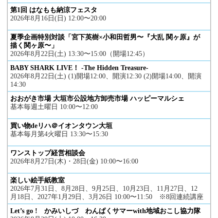
第1回 はなもも納涼フェスタ
2026年8月16日(日) 12:00〜20:00
夏季企画特別対談「宮下英樹×小和田哲男〜『大乱 関ヶ原』が
描く関ヶ原〜」
2026年8月22日(土) 13:30〜15:00（開場12:45）
BABY SHARK LIVE！ -The Hidden Treasure-
2026年8月22日(土) (1)開場12:00、開演12:30 (2)開場14:00、開演
14:30
おおがき市場 大垣市公設地方卸売市場 ハッピーマルシェ
基本毎週土曜日 10:00〜12:00
買い物deリハ＠イオンタウン大垣
基本毎月第4火曜日 13:30〜15:30
ワンストップ経営相談会
2026年8月27日(木)・28日(金) 10:00〜16:00
楽しい絵手紙教室
2026年7月31日、8月28日、9月25日、10月23日、11月27日、12
月18日、2027年1月29日、3月26日 10:00〜11:50 ※8回連続講座
Let’s go ! かみいしづ わんぱくサマーwith地域おこし協力隊