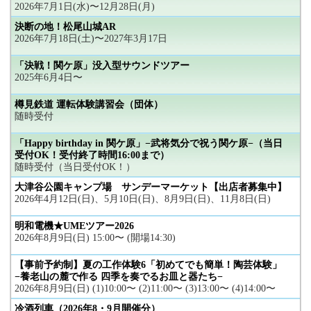
2026年7月1日(水)〜12月28日(月)
決断の地！松尾山城AR
2026年7月18日(土)〜2027年3月17日
「決戦！関ケ原」没入型サウンドツアー
2025年6月4日〜
樽見鉄道 運転体験講習会（団体）
随時受付
「Happy birthday in 関ケ原」−武将気分で祝う関ケ原−（当日
受付OK！受付終了時間16:00まで）
随時受付（当日受付OK！）
大津谷公園キャンプ場 サンデーマーケット【出店者募集中】
2026年4月12日(日)、5月10日(日)、8月9日(日)、11月8日(日)
明和電機★UMEツアー2026
2026年8月9日(日) 15:00〜 (開場14:30)
【事前予約制】夏の工作体験6「初めてでも簡単！陶芸体験」
−養老山の麓で作る 四季を奏でるお皿と器たち−
2026年8月9日(日) (1)10:00〜 (2)11:00〜 (3)13:00〜 (4)14:00〜
冷酒列車（2026年8・9月開催分）