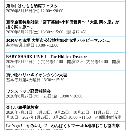
第1回 はなもも納涼フェスタ
2026年8月16日(日) 12:00〜20:00
夏季企画特別対談「宮下英樹×小和田哲男〜『大乱 関ヶ原』が
描く関ヶ原〜」
2026年8月22日(土) 13:30〜15:00（開場12:45）
おおがき市場 大垣市公設地方卸売市場 ハッピーマルシェ
基本毎週土曜日 10:00〜12:00
BABY SHARK LIVE！ -The Hidden Treasure-
2026年8月22日(土) (1)開場12:00、開演12:30 (2)開場14:00、開演
14:30
買い物deリハ＠イオンタウン大垣
基本毎月第4火曜日 13:30〜15:30
ワンストップ経営相談会
2026年8月27日(木)・28日(金) 10:00〜16:00
楽しい絵手紙教室
2026年7月31日、8月28日、9月25日、10月23日、11月27日、12
月18日、2027年1月29日、3月26日 10:00〜11:50 ※8回連続講座
Let’s go ! かみいしづ わんぱくサマーwith地域おこし協力隊