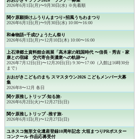
おおがきマラソン2026 ランナー募集
2026年6月1日(月)〜9月30日(水) ※先着順
関ケ原願掛けふうりんまつり×招風うちわまつり
2026年6月1日(月)〜9月30日(水) 10:00〜16:00
和傘物語×千成ひょうたん祭り
2026年6月1日(月)〜12月10日(木) 10:00〜16:00
上石津郷土資料館企画展「高木家の戦国時代 〜信長・秀吉・家
康との宿縁 交代寄合美濃衆への軌跡〜」
2026年7月12日(日)〜12月20日(日) 9:30〜17:00（入館は16時30分
まで）
おおがきこどものまち スマスタウン2026 こどもメンバー大募
集
2026年8〜12月 各日
関ケ原推しトリップ-知る旅-
2026年6月2日(火)〜12月27日(日)
関ケ原推しトリップ -推す旅-
2026年6月1日(月)〜12月27日(日)
ユネスコ無形文化遺産登録10周年記念 大垣まつりPRポスター
コンクール 作品応募受付