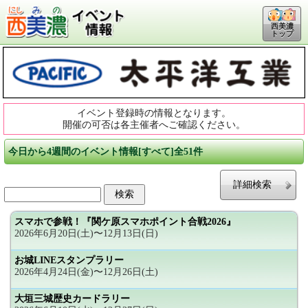
西美濃
トップ
イベント登録時の情報となります。
開催の可否は各主催者へご確認ください。
今日から4週間のイベント情報[すべて]全51件
詳細検索
スマホで参戦！『関ケ原スマホポイント合戦2026』
2026年6月20日(土)〜12月13日(日)
お城LINEスタンプラリー
2026年4月24日(金)〜12月26日(土)
大垣三城歴史カードラリー