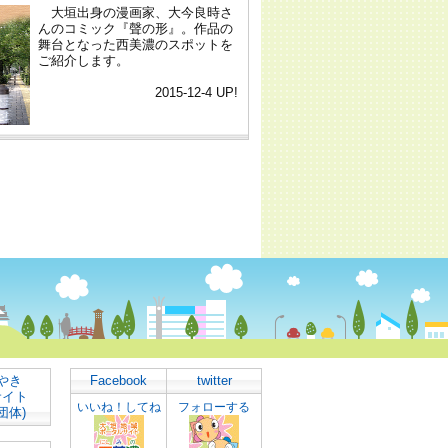
やき
Facebook
twitter
サイト
いいね！してね
フォローする
団体)