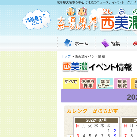
岐阜県大垣市を中心に地域のニュース、イベント、グルメ
トップ
> 西美濃イベント情報
2
2022年07月
2
日
月
火
水
木
金
土
日
月
1
2
1
3
4
5
6
7
8
9
7
8