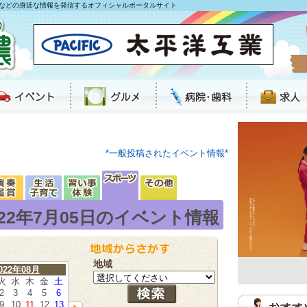
などの身近な情報を発信するオフィシャルポータルサイト
*一般投稿されたイベント情報*
022年7月05日のイベント情報
地域
022年08月
火
水
木
金
土
2
3
4
5
6
9
10
11
12
13