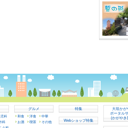
グルメ
特集
大垣かが
ポータル
小児科
和食
洋食
中華
(かがやき
Webショップ特集
外科
お酒
喫茶
その他
こう科