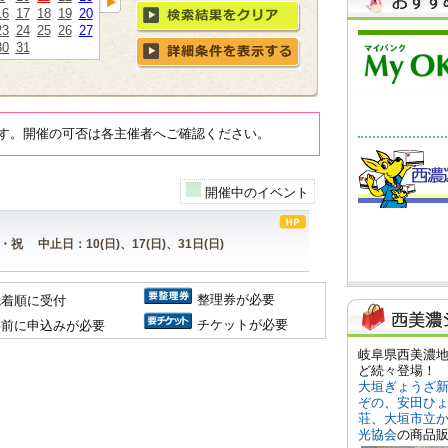
16
17
18
19
20
23
24
25
26
27
30
31
す。開催の可否は各主催者へご確認ください。
開催中のイベント
日・祝 中止日：10(日)、17(日)、31日(日)
整理券が必要
先着順に受付
チケットが必要
事前に申込みが必要