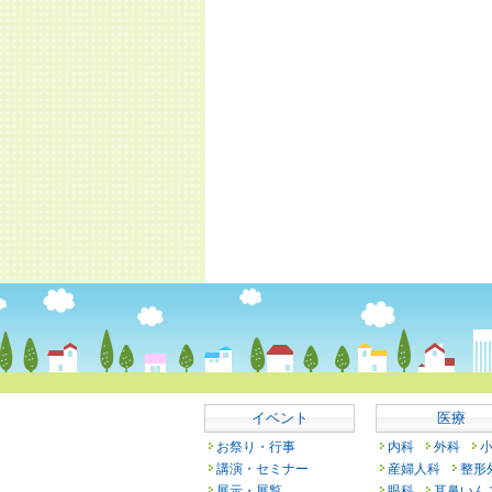
イベント
医療
お祭り・行事
内科
外科
講演・セミナー
産婦人科
整形
展示・展覧
眼科
耳鼻いん