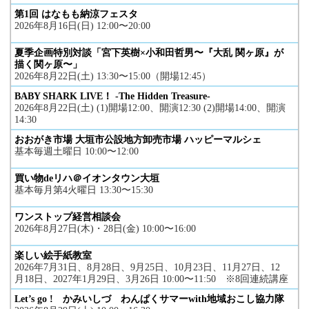
第1回 はなもも納涼フェスタ
2026年8月16日(日) 12:00〜20:00
夏季企画特別対談「宮下英樹×小和田哲男〜『大乱 関ヶ原』が
描く関ヶ原〜」
2026年8月22日(土) 13:30〜15:00（開場12:45）
BABY SHARK LIVE！ -The Hidden Treasure-
2026年8月22日(土) (1)開場12:00、開演12:30 (2)開場14:00、開演
14:30
おおがき市場 大垣市公設地方卸売市場 ハッピーマルシェ
基本毎週土曜日 10:00〜12:00
買い物deリハ＠イオンタウン大垣
基本毎月第4火曜日 13:30〜15:30
ワンストップ経営相談会
2026年8月27日(木)・28日(金) 10:00〜16:00
楽しい絵手紙教室
2026年7月31日、8月28日、9月25日、10月23日、11月27日、12
月18日、2027年1月29日、3月26日 10:00〜11:50 ※8回連続講座
Let’s go ! かみいしづ わんぱくサマーwith地域おこし協力隊