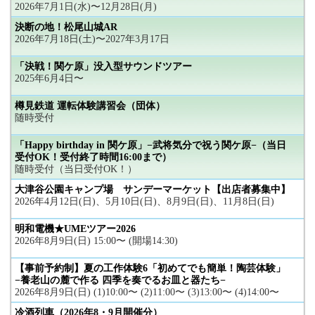
2026年7月1日(水)〜12月28日(月)
決断の地！松尾山城AR
2026年7月18日(土)〜2027年3月17日
「決戦！関ケ原」没入型サウンドツアー
2025年6月4日〜
樽見鉄道 運転体験講習会（団体）
随時受付
「Happy birthday in 関ケ原」−武将気分で祝う関ケ原−（当日
受付OK！受付終了時間16:00まで）
随時受付（当日受付OK！）
大津谷公園キャンプ場 サンデーマーケット【出店者募集中】
2026年4月12日(日)、5月10日(日)、8月9日(日)、11月8日(日)
明和電機★UMEツアー2026
2026年8月9日(日) 15:00〜 (開場14:30)
【事前予約制】夏の工作体験6「初めてでも簡単！陶芸体験」
−養老山の麓で作る 四季を奏でるお皿と器たち−
2026年8月9日(日) (1)10:00〜 (2)11:00〜 (3)13:00〜 (4)14:00〜
冷酒列車（2026年8・9月開催分）