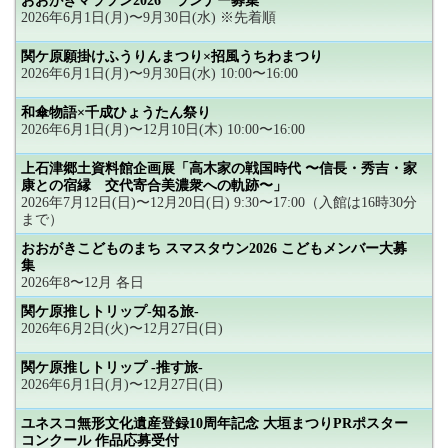
おおがきマラソン2026 ランナー募集
2026年6月1日(月)〜9月30日(水) ※先着順
関ケ原願掛けふうりんまつり×招風うちわまつり
2026年6月1日(月)〜9月30日(水) 10:00〜16:00
和傘物語×千成ひょうたん祭り
2026年6月1日(月)〜12月10日(木) 10:00〜16:00
上石津郷土資料館企画展「高木家の戦国時代 〜信長・秀吉・家
康との宿縁 交代寄合美濃衆への軌跡〜」
2026年7月12日(日)〜12月20日(日) 9:30〜17:00（入館は16時30分
まで）
おおがきこどものまち スマスタウン2026 こどもメンバー大募
集
2026年8〜12月 各日
関ケ原推しトリップ-知る旅-
2026年6月2日(火)〜12月27日(日)
関ケ原推しトリップ -推す旅-
2026年6月1日(月)〜12月27日(日)
ユネスコ無形文化遺産登録10周年記念 大垣まつりPRポスター
コンクール 作品応募受付