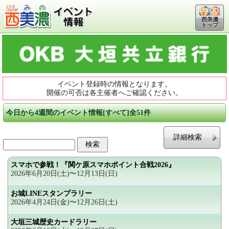
西美濃
トップ
イベント登録時の情報となります。
開催の可否は各主催者へご確認ください。
今日から4週間のイベント情報[すべて]全51件
詳細検索
スマホで参戦！『関ケ原スマホポイント合戦2026』
2026年6月20日(土)〜12月13日(日)
お城LINEスタンプラリー
2026年4月24日(金)〜12月26日(土)
大垣三城歴史カードラリー