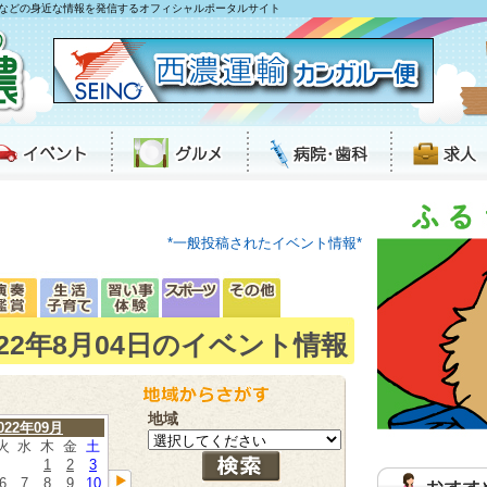
などの身近な情報を発信するオフィシャルポータルサイト
*一般投稿されたイベント情報*
022年8月04日のイベント情報
地域
022年09月
火
水
木
金
土
1
2
3
6
7
8
9
10