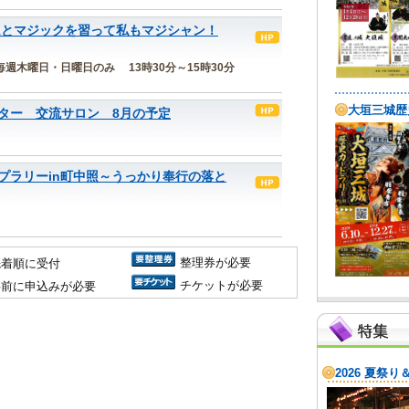
ムとマジックを習って私もマジシャン！
うち 毎週木曜日・日曜日のみ 13時30分～15時30分
ター 交流サロン 8月の予定
プラリーin町中照～うっかり奉行の落と
整理券が必要
先着順に受付
チケットが必要
事前に申込みが必要