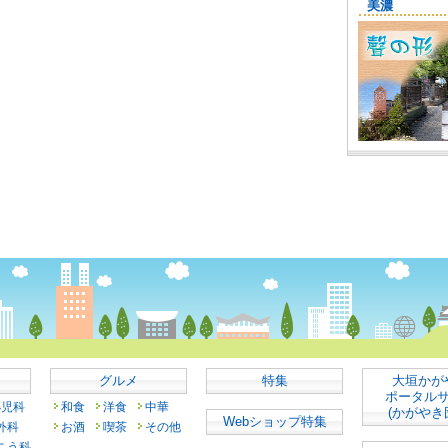
グルメ
特集
大垣かが
ポータル
小児科
和食
洋食
中華
(かがやき
Webショップ特集
外科
お酒
喫茶
その他
こう科