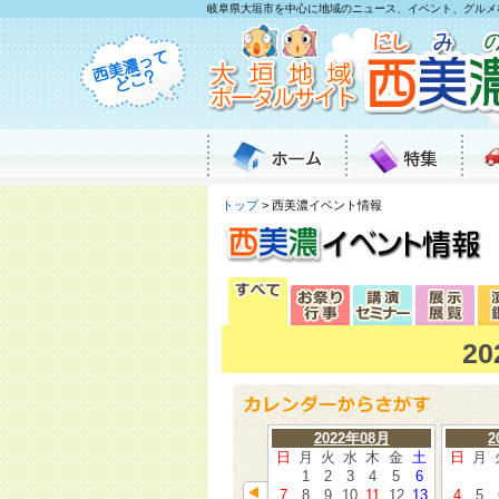
岐阜県大垣市を中心に地域のニュース、イベント、グルメ
トップ
> 西美濃イベント情報
2
2022年08月
2
日
月
火
水
木
金
土
日
月
1
2
3
4
5
6
7
8
9
10
11
12
13
4
5