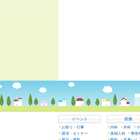
イベント
医療
お祭り・行事
内科
外科
講演・セミナー
産婦人科
整形
展示・展覧
眼科
耳鼻いん