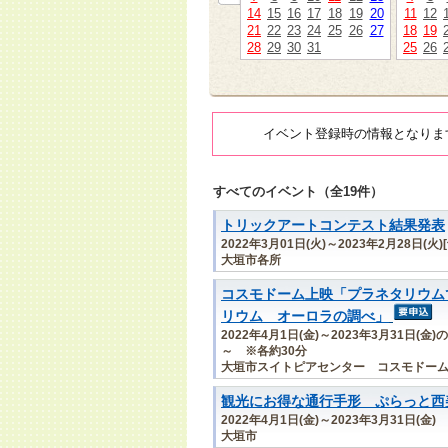
14
15
16
17
18
19
20
11
12
21
22
23
24
25
26
27
18
19
28
29
30
31
25
26
イベント登録時の情報となりま
すべてのイベント（全19件）
トリックアートコンテスト結果発表
2022年3月01日(火)～2023年2月28日(火)
大垣市各所
コスモドーム上映「プラネタリウム
リウム オーロラの調べ」
2022年4月1日(金)～2023年3月31日(
～ ※各約30分
大垣市スイトピアセンター コスモドー
観光にお得な通行手形 ぷらっと西
2022年4月1日(金)～2023年3月31日(金)
大垣市