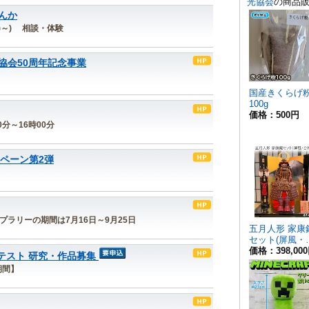
んか
(水)～) 相談・体験
協会50周年記念事業
00分～16時00分
ンペーン第2弾
タンプラリーの期間は7月16日～9月25日
ンテスト 研究・作品募集
期間】