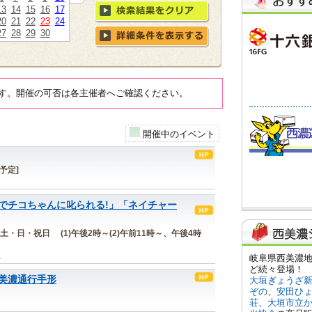
13
14
15
16
17
20
21
22
23
24
27
28
29
30
す。開催の可否は各主催者へご確認ください。
開催中のイベント
[予定]
でチコちゃんに叱られる!」「ネイチャー
金)の土・日・祝日 (1)午後2時～(2)午前11時～、午後4時
ム
美濃通行手形