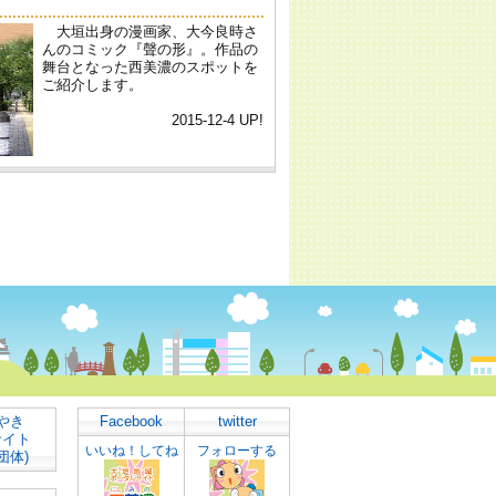
やき
Facebook
twitter
サイト
いいね！してね
フォローする
団体)