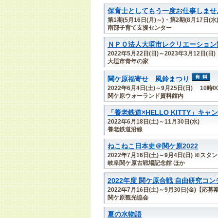
保育士としてもう一度お仕事しませ
第1期(5月16日(月)～)・第2期(8月17日
南部子育て支援センター
ＮＰＯ法人大垣市レクリエーション
2022年5月22日(日)～2023年3月12日(日)
大垣市青年の家
関ケ原福寄せ 風鈴まつり
2022年6月4日(土)～9月25日(日) 10時
関ケ原ウォーランド資料館内
「養老鉄道×HELLO KITTY」キャ
2022年6月18日(土)～11月30日(水)
養老鉄道沿線
ねこねこ日本史＠関ケ原2022
2022年7月16日(土)～9月4日(日) ※ス
岐阜関ケ原古戦場記念館 ほか
2022年度 関ケ原合戦 自由研究コ
2022年7月16日(土)～9月30日(金)【応募
関ケ原観光協会
夏の水物語