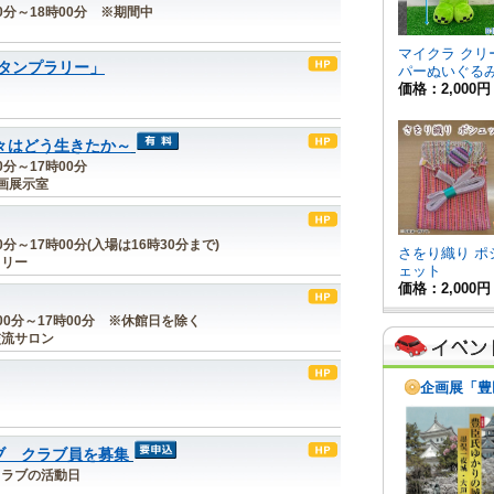
時30分～18時00分 ※期間中
タンプラリー」
々はどう生きたか～
00分～17時00分
画展示室
00分～17時00分(入場は16時30分まで)
ラリー
0時00分～17時00分 ※休館日を除く
交流サロン
ブ クラブ員を募集
各クラブの活動日