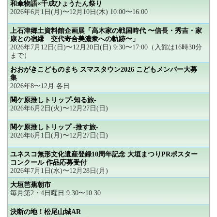
和傘物語×千成ひょうたん祭り
2026年6月1日(月)〜12月10日(木) 10:00〜16:00
上石津郷土資料館企画展「高木家の戦国時代 〜信長・秀吉・家
康との宿縁 交代寄合美濃衆への軌跡〜」
2026年7月12日(日)〜12月20日(日) 9:30〜17:00（入館は16時30分
まで）
おおがきこどものまち スマスタウン2026 こどもメンバー大募
集
2026年8〜12月 各日
関ケ原推しトリップ-知る旅-
2026年6月2日(火)〜12月27日(日)
関ケ原推しトリップ -推す旅-
2026年6月1日(月)〜12月27日(日)
ユネスコ無形文化遺産登録10周年記念 大垣まつりPRポスター
コンクール 作品応募受付
2026年7月1日(水)〜12月28日(月)
大垣芭蕉朝市
毎月第2・4日曜日 9:30〜10:30
決断の地！松尾山城AR