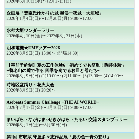
2026年6月10日(水)〜12月27日(日)
企画展「豊臣氏ゆかりの城 墨俣一夜城・大垣城」
2026年1月4日(日)〜12月28日(月) 9:00〜17:00
水都大垣ワンダーラリー
2026年4月10日(金)〜2027年3月31日(水)
明和電機★UMEツアー2026
2026年8月9日(日) 15:00〜 (開場14:30)
【事前予約制】夏の工作体験6「初めてでも簡単！陶芸体験」
−養老山の麓で作る 四季を奏でるお皿と器たち−
2026年8月9日(日) (1)10:00〜 (2)11:00〜 (3)13:00〜 (4)14:00〜
時地区盆踊り・花火大会
2026年8月9日(日) 20:20〜
Asobeats Summer Challenge −THE AI WORLD−
2026年7月17日(金)〜8月16日(日) 9:00〜17:00
まいばら・ながはま×せきがはら・たるい 交流スタンプラリー
2026年8月1日(土)〜8月30日(日)
第1回 市収蔵 守屋多々志作品展「夏の色〜青の彩り」