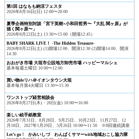
第1回 はなもも納涼フェスタ
2026年8月16日(日) 12:00〜20:00
夏季企画特別対談「宮下英樹×小和田哲男〜『大乱 関ヶ原』が
描く関ヶ原〜」
2026年8月22日(土) 13:30〜15:00（開場12:45）
BABY SHARK LIVE！ -The Hidden Treasure-
2026年8月22日(土) (1)開場12:00、開演12:30 (2)開場14:00、開演
14:30
おおがき市場 大垣市公設地方卸売市場 ハッピーマルシェ
基本毎週土曜日 10:00〜12:00
買い物deリハ＠イオンタウン大垣
基本毎月第4火曜日 13:30〜15:30
ワンストップ経営相談会
2026年8月27日(木)・28日(金) 10:00〜16:00
楽しい絵手紙教室
2026年7月31日、8月28日、9月25日、10月23日、11月27日、12
月18日、2027年1月29日、3月26日 10:00〜11:50 ※8回連続講座
Let’s go ! かみいしづ わんぱくサマーwith地域おこし協力隊