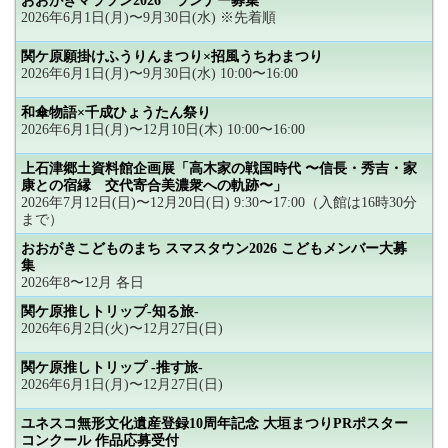
おおがきマラソン2026 ランナー募集
2026年6月1日(月)〜9月30日(水) ※先着順
関ケ原願掛けふうりんまつり×招風うちわまつり
2026年6月1日(月)〜9月30日(水) 10:00〜16:00
和傘物語×千成ひょうたん祭り
2026年6月1日(月)〜12月10日(木) 10:00〜16:00
上石津郷土資料館企画展「高木家の戦国時代 〜信長・秀吉・家
康との宿縁 交代寄合美濃衆への軌跡〜」
2026年7月12日(日)〜12月20日(日) 9:30〜17:00（入館は16時30分
まで）
おおがきこどものまち スマスタウン2026 こどもメンバー大募
集
2026年8〜12月 各日
関ケ原推しトリップ-知る旅-
2026年6月2日(火)〜12月27日(日)
関ケ原推しトリップ -推す旅-
2026年6月1日(月)〜12月27日(日)
ユネスコ無形文化遺産登録10周年記念 大垣まつりPRポスター
コンクール 作品応募受付