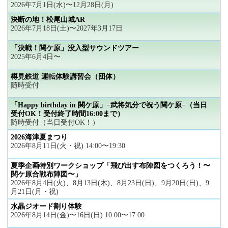
2026年7月1日(水)〜12月28日(月)
決断の地！松尾山城AR
2026年7月18日(土)〜2027年3月17日
「決戦！関ケ原」没入型サウンドツアー
2025年6月4日〜
樽見鉄道 運転体験講習会（団体）
随時受付
「Happy birthday in 関ケ原」−武将気分で祝う関ケ原−（当日
受付OK！受付終了時間16:00まで）
随時受付（当日受付OK！）
2026海津夏まつり
2026年8月11日(火・祝) 14:00〜19:30
夏季企画特別ワークショップ「飛び出す布陣図をつくろう！〜
関ケ原合戦布陣図〜」
2026年8月4日(火)、8月13日(木)、8月23日(日)、9月20日(日)、9
月21日(月・祝)
水晶ジオード割り体験
2026年8月14日(金)〜16日(日) 10:00〜17:00