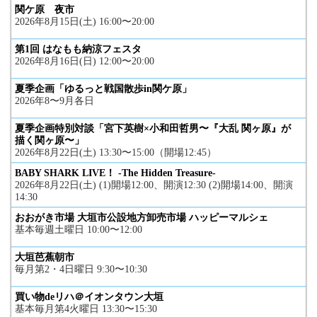
関ケ原 夜市
2026年8月15日(土) 16:00〜20:00
第1回 はなもも納涼フェスタ
2026年8月16日(日) 12:00〜20:00
夏季企画「ゆるっと戦国散歩in関ケ原」
2026年8〜9月各日
夏季企画特別対談「宮下英樹×小和田哲男〜『大乱 関ヶ原』が
描く関ヶ原〜」
2026年8月22日(土) 13:30〜15:00（開場12:45）
BABY SHARK LIVE！ -The Hidden Treasure-
2026年8月22日(土) (1)開場12:00、開演12:30 (2)開場14:00、開演
14:30
おおがき市場 大垣市公設地方卸売市場 ハッピーマルシェ
基本毎週土曜日 10:00〜12:00
大垣芭蕉朝市
毎月第2・4日曜日 9:30〜10:30
買い物deリハ＠イオンタウン大垣
基本毎月第4火曜日 13:30〜15:30