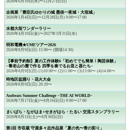
2026年6月10日(水)〜12月27日(日)
企画展「豊臣氏ゆかりの城 墨俣一夜城・大垣城」
2026年1月4日(日)〜12月28日(月) 9:00〜17:00
水都大垣ワンダーラリー
2026年4月10日(金)〜2027年3月31日(水)
明和電機★UMEツアー2026
2026年8月9日(日) 15:00〜 (開場14:30)
【事前予約制】夏の工作体験6「初めてでも簡単！陶芸体験」
−養老山の麓で作る 四季を奏でるお皿と器たち−
2026年8月9日(日) (1)10:00〜 (2)11:00〜 (3)13:00〜 (4)14:00〜
時地区盆踊り・花火大会
2026年8月9日(日) 20:20〜
Asobeats Summer Challenge −THE AI WORLD−
2026年7月17日(金)〜8月16日(日) 9:00〜17:00
まいばら・ながはま×せきがはら・たるい 交流スタンプラリー
2026年8月1日(土)〜8月30日(日)
第1回 市収蔵 守屋多々志作品展「夏の色〜青の彩り」