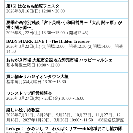
第1回 はなもも納涼フェスタ
2026年8月16日(日) 12:00〜20:00
夏季企画特別対談「宮下英樹×小和田哲男〜『大乱 関ヶ原』が
描く関ヶ原〜」
2026年8月22日(土) 13:30〜15:00（開場12:45）
BABY SHARK LIVE！ -The Hidden Treasure-
2026年8月22日(土) (1)開場12:00、開演12:30 (2)開場14:00、開演
14:30
おおがき市場 大垣市公設地方卸売市場 ハッピーマルシェ
基本毎週土曜日 10:00〜12:00
買い物deリハ＠イオンタウン大垣
基本毎月第4火曜日 13:30〜15:30
ワンストップ経営相談会
2026年8月27日(木)・28日(金) 10:00〜16:00
楽しい絵手紙教室
2026年7月31日、8月28日、9月25日、10月23日、11月27日、12
月18日、2027年1月29日、3月26日 10:00〜11:50 ※8回連続講座
Let’s go ! かみいしづ わんぱくサマーwith地域おこし協力隊