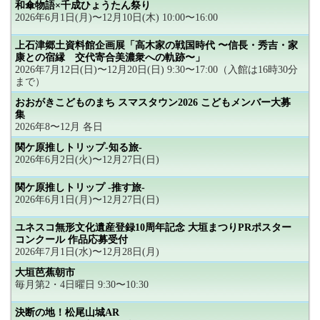
和傘物語×千成ひょうたん祭り
2026年6月1日(月)〜12月10日(木) 10:00〜16:00
上石津郷土資料館企画展「高木家の戦国時代 〜信長・秀吉・家
康との宿縁 交代寄合美濃衆への軌跡〜」
2026年7月12日(日)〜12月20日(日) 9:30〜17:00（入館は16時30分
まで）
おおがきこどものまち スマスタウン2026 こどもメンバー大募
集
2026年8〜12月 各日
関ケ原推しトリップ-知る旅-
2026年6月2日(火)〜12月27日(日)
関ケ原推しトリップ -推す旅-
2026年6月1日(月)〜12月27日(日)
ユネスコ無形文化遺産登録10周年記念 大垣まつりPRポスター
コンクール 作品応募受付
2026年7月1日(水)〜12月28日(月)
大垣芭蕉朝市
毎月第2・4日曜日 9:30〜10:30
決断の地！松尾山城AR