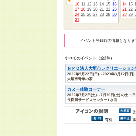
10
11
12
13
14
15
16
14
15
17
18
19
20
21
22
23
21
22
24
25
26
27
28
29
30
28
29
31
イベント登録時の情報となりま
すべてのイベント（全2件）
ＮＰＯ法人大垣市レクリエーション
2022年5月22日(日)～2023年3月12日(日)
大垣市青年の家
カヌー体験コーナー
2022年7月2日(土)～7月30日(土) の土・
長良川サービスセンター / 水面
有料