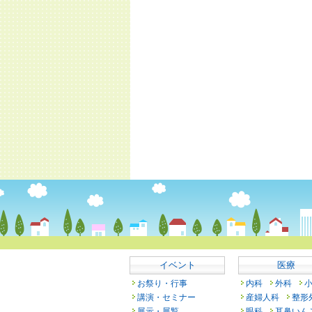
イベント
医療
お祭り・行事
内科
外科
講演・セミナー
産婦人科
整形
展示・展覧
眼科
耳鼻いん