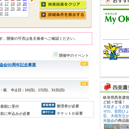
16
17
18
19
20
23
24
25
26
27
30
31
す。開催の可否は各主催者へご確認ください。
開催中のイベント
協会50周年記念事業
日・祝 中止日：10(日)、17(日)、31日(日)
整理券が必要
先着順に受付
チケットが必要
事前に申込みが必要