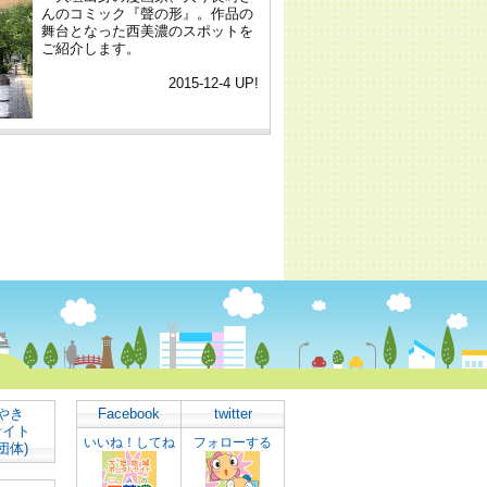
やき
Facebook
twitter
サイト
いいね！してね
フォローする
団体)