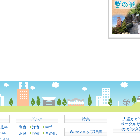
グルメ
特集
大垣かが
ポータル
小児科
和食
洋食
中華
(かがやき
Webショップ特集
外科
お酒
喫茶
その他
こう科