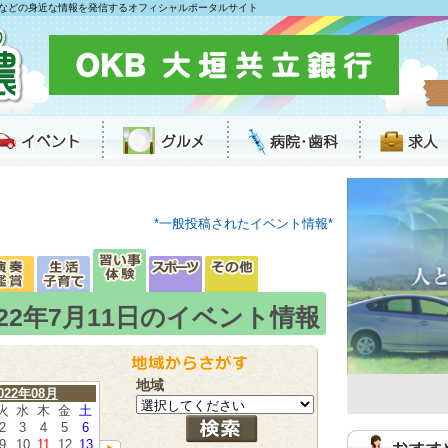
などの身近な情報を発信するオフィシャルポータルサイト
*一般投稿されたイベント情報*
022年7月11日のイベント情報
地域
022年08月
火
水
木
金
土
2
3
4
5
6
9
10
11
12
13