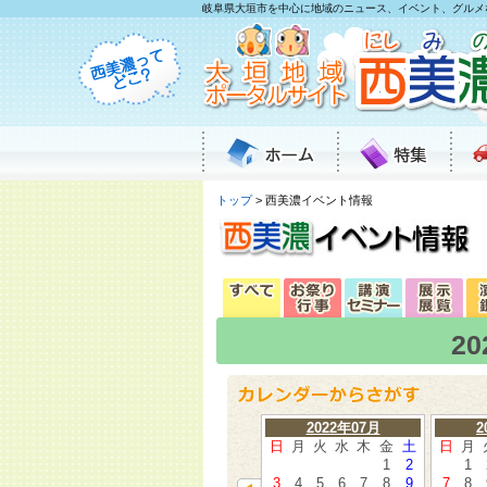
岐阜県大垣市を中心に地域のニュース、イベント、グルメ
トップ
> 西美濃イベント情報
2
2022年07月
2
日
月
火
水
木
金
土
日
月
1
2
1
3
4
5
6
7
8
9
7
8