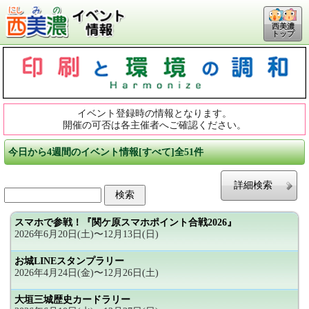
西美濃
トップ
イベント登録時の情報となります。
開催の可否は各主催者へご確認ください。
今日から4週間のイベント情報[すべて]全51件
詳細検索
スマホで参戦！『関ケ原スマホポイント合戦2026』
2026年6月20日(土)〜12月13日(日)
お城LINEスタンプラリー
2026年4月24日(金)〜12月26日(土)
大垣三城歴史カードラリー