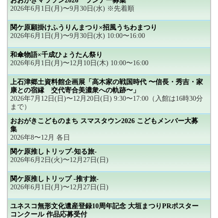
おおがきマラソン2026 ランナー募集
2026年6月1日(月)〜9月30日(水) ※先着順
関ケ原願掛けふうりんまつり×招風うちわまつり
2026年6月1日(月)〜9月30日(水) 10:00〜16:00
和傘物語×千成ひょうたん祭り
2026年6月1日(月)〜12月10日(木) 10:00〜16:00
上石津郷土資料館企画展「高木家の戦国時代 〜信長・秀吉・家
康との宿縁 交代寄合美濃衆への軌跡〜」
2026年7月12日(日)〜12月20日(日) 9:30〜17:00（入館は16時30分
まで）
おおがきこどものまち スマスタウン2026 こどもメンバー大募
集
2026年8〜12月 各日
関ケ原推しトリップ-知る旅-
2026年6月2日(火)〜12月27日(日)
関ケ原推しトリップ -推す旅-
2026年6月1日(月)〜12月27日(日)
ユネスコ無形文化遺産登録10周年記念 大垣まつりPRポスター
コンクール 作品応募受付