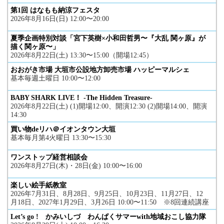
第1回 はなもも納涼フェスタ
2026年8月16日(日) 12:00〜20:00
夏季企画特別対談「宮下英樹×小和田哲男〜『大乱 関ヶ原』が
描く関ヶ原〜」
2026年8月22日(土) 13:30〜15:00（開場12:45）
おおがき市場 大垣市公設地方卸売市場 ハッピーマルシェ
基本毎週土曜日 10:00〜12:00
BABY SHARK LIVE！ -The Hidden Treasure-
2026年8月22日(土) (1)開場12:00、開演12:30 (2)開場14:00、開演
14:30
買い物deリハ＠イオンタウン大垣
基本毎月第4火曜日 13:30〜15:30
ワンストップ経営相談会
2026年8月27日(木)・28日(金) 10:00〜16:00
楽しい絵手紙教室
2026年7月31日、8月28日、9月25日、10月23日、11月27日、12
月18日、2027年1月29日、3月26日 10:00〜11:50 ※8回連続講座
Let’s go ! かみいしづ わんぱくサマーwith地域おこし協力隊