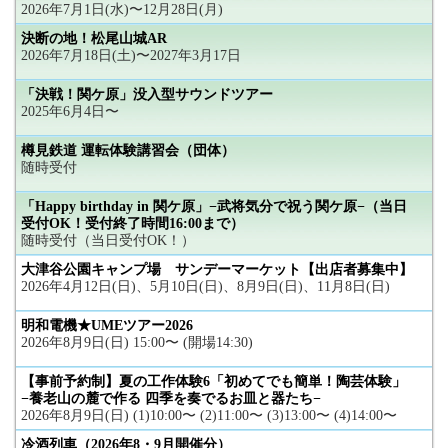
2026年7月1日(水)〜12月28日(月)
決断の地！松尾山城AR
2026年7月18日(土)〜2027年3月17日
「決戦！関ケ原」没入型サウンドツアー
2025年6月4日〜
樽見鉄道 運転体験講習会（団体）
随時受付
「Happy birthday in 関ケ原」−武将気分で祝う関ケ原−（当日
受付OK！受付終了時間16:00まで）
随時受付（当日受付OK！）
大津谷公園キャンプ場 サンデーマーケット【出店者募集中】
2026年4月12日(日)、5月10日(日)、8月9日(日)、11月8日(日)
明和電機★UMEツアー2026
2026年8月9日(日) 15:00〜 (開場14:30)
【事前予約制】夏の工作体験6「初めてでも簡単！陶芸体験」
−養老山の麓で作る 四季を奏でるお皿と器たち−
2026年8月9日(日) (1)10:00〜 (2)11:00〜 (3)13:00〜 (4)14:00〜
冷酒列車（2026年8・9月開催分）