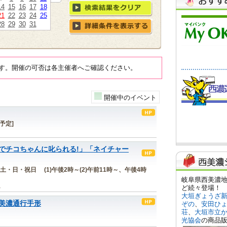
14
15
16
17
18
21
22
23
24
25
28
29
30
31
す。開催の可否は各主催者へご確認ください。
開催中のイベント
[予定]
でチコちゃんに叱られる!」「ネイチャー
金)の土・日・祝日 (1)午後2時～(2)午前11時～、午後4時
ム
美濃通行手形