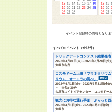
12
13
14
15
16
17
18
12
13
19
20
21
22
23
24
25
19
20
26
27
28
26
27
イベント登録時の情報となりま
すべてのイベント（全13件）
トリックアートコンテスト結果発表
2022年3月01日(火)～2023年2月28日(火)
大垣市各所
コスモドーム上映「プラネタリウム
リウム オーロラの調べ」
2022年4月1日(金)～2023年3月31日(
～ ※各約30分
大垣市スイトピアセンター コスモドー
観光にお得な通行手形 ぷらっと西
2022年4月1日(金)～2023年3月31日(金)
大垣市