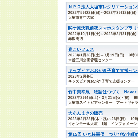
ＮＰＯ法人大垣市レクリエーション
2022年5月22日(日)～2023年3月12日(日)
大垣市青年の家
関ケ原決戦前夜スマホスタンプラリ
2022年10月1日(土)～2023年3月31日(金)
赤坂周辺
春こいフェス
2023年1月28日(土)～3月19日(日) 9時
木曽三川公園管理センター
キッズピアおおがき子育て支援セン
2023年2月各日
キッズピアおおがき子育て支援センター
竹中美幸展 物語はつづく Never End
2023年2月4日(土)～3月21日(火・祝) 9
大垣市スイトピアセンター アートギャ
大あんまきの販売
2023年2月23日(木・祝)～26日(日) 
イオンモール大垣 1階 インフォメーシ
第15回 いき粋墨俣 つりびな小町め