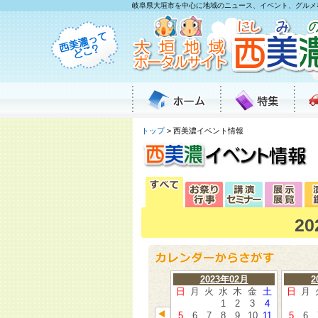
岐阜県大垣市を中心に地域のニュース、イベント、グルメ
トップ
> 西美濃イベント情報
2
2023年02月
2
日
月
火
水
木
金
土
日
月
1
2
3
4
5
6
7
8
9
10
11
5
6