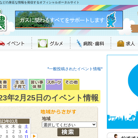
などの身近な情報を発信するオフィシャルポータルサイト
*一般投稿されたイベント情報*
023年2月25日のイベント情報
地域
023年03月
火
水
木
金
土
1
2
3
4
7
8
9
10
11