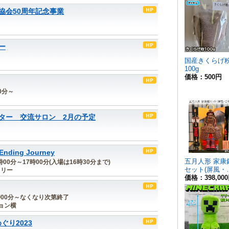
協会50周年記念事業
ー
30分～
ター 交流サロン 2月の予定
ing Journey
時00分～17時00分(入場は16時30分まで)
ラリー
10時00分～なくなり次第終了
ョン横
ぐり2023