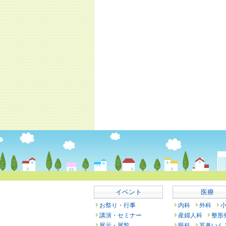
イベント
医療
お祭り・行事
内科
外科
講演・セミナー
産婦人科
整形
展示・展覧
眼科
耳鼻いん