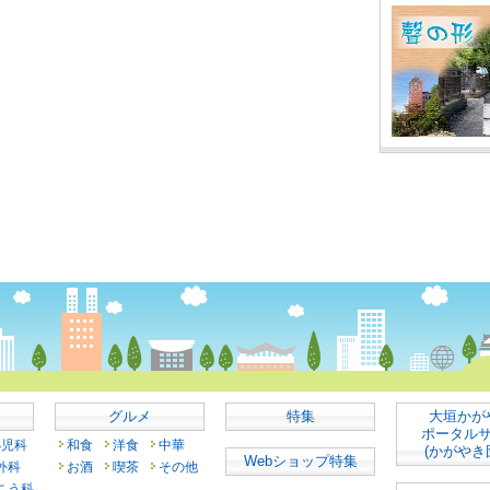
グルメ
特集
大垣かが
ポータル
小児科
和食
洋食
中華
(かがやき
Webショップ特集
外科
お酒
喫茶
その他
こう科