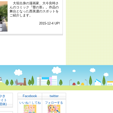
やき
Facebook
twitter
サイト
いいね！してね
フォローする
団体)