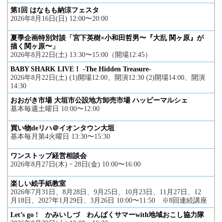
第1回 はなもも納涼フェスタ
2026年8月16日(日) 12:00〜20:00
夏季企画特別対談「宮下英樹×小和田哲男〜『大乱 関ヶ原』が
描く関ヶ原〜」
2026年8月22日(土) 13:30〜15:00（開場12:45）
BABY SHARK LIVE！ -The Hidden Treasure-
2026年8月22日(土) (1)開場12:00、開演12:30 (2)開場14:00、開演
14:30
おおがき市場 大垣市公設地方卸売市場 ハッピーマルシェ
基本毎週土曜日 10:00〜12:00
買い物deリハ＠イオンタウン大垣
基本毎月第4火曜日 13:30〜15:30
ワンストップ経営相談会
2026年8月27日(木)・28日(金) 10:00〜16:00
楽しい絵手紙教室
2026年7月31日、8月28日、9月25日、10月23日、11月27日、12
月18日、2027年1月29日、3月26日 10:00〜11:50 ※8回連続講座
Let’s go ! かみいしづ わんぱくサマーwith地域おこし協力隊