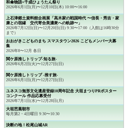
和傘物語×千成ひょうたん祭り
2026年6月1日(月)〜12月10日(木) 10:00〜16:00
上石津郷土資料館企画展「高木家の戦国時代 〜信長・秀吉・家
康との宿縁 交代寄合美濃衆への軌跡〜」
2026年7月12日(日)〜12月20日(日) 9:30〜17:00（入館は16時30分
まで）
おおがきこどものまち スマスタウン2026 こどもメンバー大募
集
2026年8〜12月 各日
関ケ原推しトリップ-知る旅-
2026年6月2日(火)〜12月27日(日)
関ケ原推しトリップ -推す旅-
2026年6月1日(月)〜12月27日(日)
ユネスコ無形文化遺産登録10周年記念 大垣まつりPRポスター
コンクール 作品応募受付
2026年7月1日(水)〜12月28日(月)
大垣芭蕉朝市
毎月第2・4日曜日 9:30〜10:30
決断の地！松尾山城AR