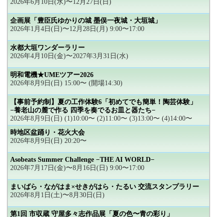
2026年6月10日(水)〜12月27日(日)
企画展「豊臣氏ゆかりの城 墨俣一夜城・大垣城」
2026年1月4日(日)〜12月28日(月) 9:00〜17:00
水都大垣ワンダーラリー
2026年4月10日(金)〜2027年3月31日(水)
明和電機★UMEツアー2026
2026年8月9日(日) 15:00〜 (開場14:30)
【事前予約制】夏の工作体験6「初めてでも簡単！陶芸体験」
−養老山の麓で作る 四季を奏でるお皿と器たち−
2026年8月9日(日) (1)10:00〜 (2)11:00〜 (3)13:00〜 (4)14:00〜
時地区盆踊り・花火大会
2026年8月9日(日) 20:20〜
Asobeats Summer Challenge −THE AI WORLD−
2026年7月17日(金)〜8月16日(日) 9:00〜17:00
まいばら・ながはま×せきがはら・たるい 交流スタンプラリー
2026年8月1日(土)〜8月30日(日)
第1回 市収蔵 守屋多々志作品展「夏の色〜青の彩り」